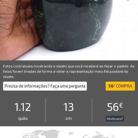
Fotos contratuais mostrando o objeto que você receberá ao fazer o pedido. As
fotos foram tiradas de forma a obter a representação mais fiel possível do
objeto.
Precisa de informações? Faça uma pergunta
56
COMPRA
€
1.12
13
56
€
quilo
cm
Muito caro?