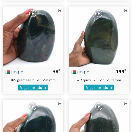
€
€
jaspe
38
jaspe
199
765 gramas | 115x85x50 mm
4.7 quilo | 250x160x100 mm
Veja o produto
Veja o produto