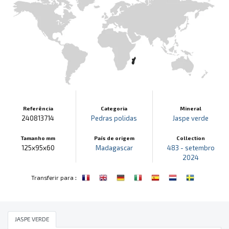
Referência
Categoria
Mineral
240813714
Pedras polidas
Jaspe verde
Tamanho mm
País de origem
Collection
125x95x60
Madagascar
483 - setembro
2024
:
Transferir para
JASPE VERDE