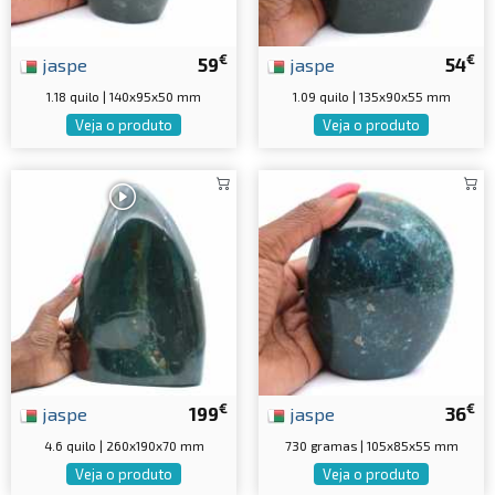
€
€
jaspe
59
jaspe
54
1.18 quilo | 140x95x50 mm
1.09 quilo | 135x90x55 mm
Veja o produto
Veja o produto
€
€
jaspe
199
jaspe
36
4.6 quilo | 260x190x70 mm
730 gramas | 105x85x55 mm
Veja o produto
Veja o produto