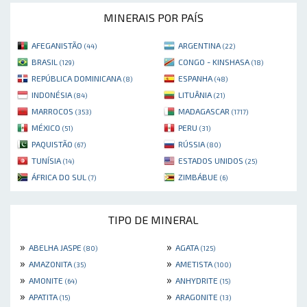
MINERAIS POR PAÍS
AFEGANISTÃO
ARGENTINA
(44)
(22)
BRASIL
CONGO - KINSHASA
(129)
(18)
REPÚBLICA DOMINICANA
ESPANHA
(8)
(48)
INDONÉSIA
LITUÂNIA
(84)
(21)
MARROCOS
MADAGASCAR
(353)
(1717)
MÉXICO
PERU
(51)
(31)
PAQUISTÃO
RÚSSIA
(67)
(80)
TUNÍSIA
ESTADOS UNIDOS
(14)
(25)
ÁFRICA DO SUL
ZIMBÁBUE
(7)
(6)
TIPO DE MINERAL
»
»
ABELHA JASPE
AGATA
(80)
(125)
»
»
AMAZONITA
AMETISTA
(35)
(100)
»
»
AMONITE
ANHYDRITE
(64)
(15)
»
»
APATITA
ARAGONITE
(15)
(13)