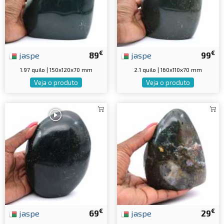
€
€
jaspe
89
jaspe
99
1.97 quilo | 150x120x70 mm
2.1 quilo | 160x110x70 mm
Veja o produto
Veja o produto
€
€
jaspe
69
jaspe
29