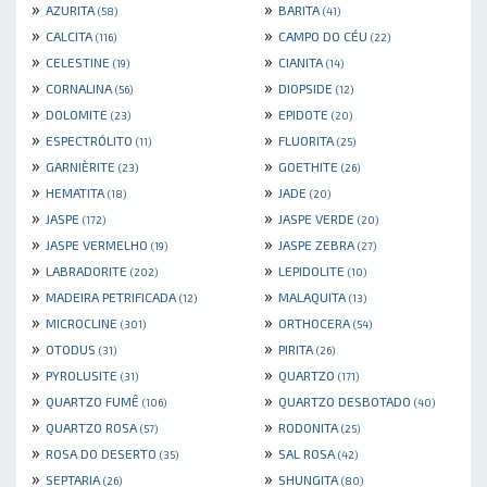
»
»
AZURITA
BARITA
(58)
(41)
»
»
CALCITA
CAMPO DO CÉU
(116)
(22)
»
»
CELESTINE
CIANITA
(19)
(14)
»
»
CORNALINA
DIOPSIDE
(56)
(12)
»
»
DOLOMITE
EPIDOTE
(23)
(20)
»
»
ESPECTRÓLITO
FLUORITA
(11)
(25)
»
»
GARNIÈRITE
GOETHITE
(23)
(26)
»
»
HEMATITA
JADE
(18)
(20)
»
»
JASPE
JASPE VERDE
(172)
(20)
»
»
JASPE VERMELHO
JASPE ZEBRA
(19)
(27)
»
»
LABRADORITE
LEPIDOLITE
(202)
(10)
»
»
MADEIRA PETRIFICADA
MALAQUITA
(12)
(13)
»
»
MICROCLINE
ORTHOCERA
(301)
(54)
»
»
OTODUS
PIRITA
(31)
(26)
»
»
PYROLUSITE
QUARTZO
(31)
(171)
»
»
QUARTZO FUMÊ
QUARTZO DESBOTADO
(106)
(40)
»
»
QUARTZO ROSA
RODONITA
(57)
(25)
»
»
ROSA DO DESERTO
SAL ROSA
(35)
(42)
»
»
SEPTARIA
SHUNGITA
(26)
(80)