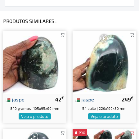
PRODUTOS SIMILARES :
€
€
jaspe
42
jaspe
249
840 gramas | 105x95x60 mm
5.1 quilo | 220x160x80 mm
Veja o produto
Veja o produto
PRO