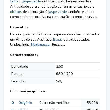
ferro
. O
jaspe verde
é utilizado pelo homem desde a
Antiguidade para a fabricação de ferramentas, joias e
objetos
de decoração. O
jaspe verde
também é usado
como pedra decorativa na construção e como abrasivo.
Depósitos :
Os principais depósitos de Jaspe verde estão localizados
em África do Sul, Austrália,
Brasil
, Canadá, Estados
Unidos, Índia,
Madagascar
, Rússia...
Características
:
Densidade
2.60
Dureza
6.50 à 7.00
Fórmula
SiO
2
Composição química
:
O
Oxigênio
Outro não metálico
53.26%
Si
Silício
Metalóides
46.74%