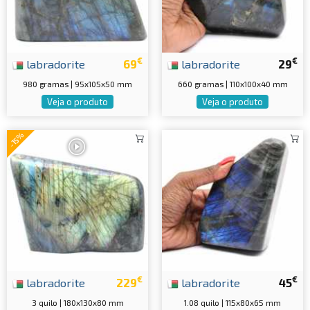
€
€
labradorite
69
labradorite
29
980 gramas | 95x105x50 mm
660 gramas | 110x100x40 mm
Veja o produto
Veja o produto
-15%
€
€
labradorite
229
labradorite
45
3 quilo | 180x130x80 mm
1.08 quilo | 115x80x65 mm