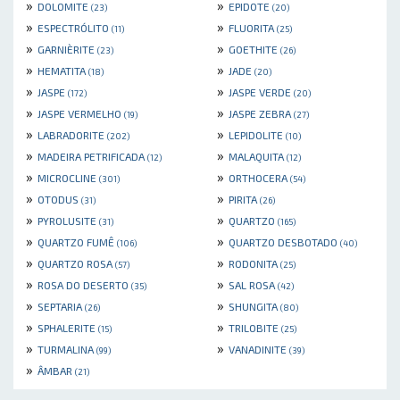
»
»
DOLOMITE
EPIDOTE
(23)
(20)
»
»
ESPECTRÓLITO
FLUORITA
(11)
(25)
»
»
GARNIÈRITE
GOETHITE
(23)
(26)
»
»
HEMATITA
JADE
(18)
(20)
»
»
JASPE
JASPE VERDE
(172)
(20)
»
»
JASPE VERMELHO
JASPE ZEBRA
(19)
(27)
»
»
LABRADORITE
LEPIDOLITE
(202)
(10)
»
»
MADEIRA PETRIFICADA
MALAQUITA
(12)
(12)
»
»
MICROCLINE
ORTHOCERA
(301)
(54)
»
»
OTODUS
PIRITA
(31)
(26)
»
»
PYROLUSITE
QUARTZO
(31)
(165)
»
»
QUARTZO FUMÊ
QUARTZO DESBOTADO
(106)
(40)
»
»
QUARTZO ROSA
RODONITA
(57)
(25)
»
»
ROSA DO DESERTO
SAL ROSA
(35)
(42)
»
»
SEPTARIA
SHUNGITA
(26)
(80)
»
»
SPHALERITE
TRILOBITE
(15)
(25)
»
»
TURMALINA
VANADINITE
(99)
(39)
»
ÂMBAR
(21)