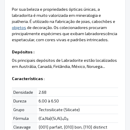
Por sua beleza e propriedades ópticas únicas, a
labradorita é muito valorizada em mineralogia e
joalheria. É utilizado na fabricação de joias, cabochões e
objetos
de decoração. Os colecionadores procuram
principalmente espécimes que exibam labradorescência
espetacular, com cores vivas e padrões intrincados.
Depósitos :
Os principais depósitos de Labradorite estão localizados
em Austrália, Canadá, Finlândia, México, Noruega...
Características
:
Densidade
2.68
Dureza
6.00 à 6.50
Grupo
Tectosilicate (Silicate)
Fórmula
(Ca,Na)(Si,Al)
O
4
8
Cleavage
{001} parfait, {010} bon, {110} distinct