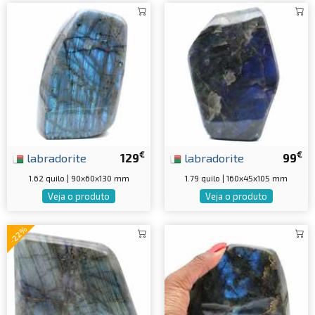
€
€
labradorite
129
labradorite
99
1.62 quilo | 90x60x130 mm
1.79 quilo | 160x45x105 mm
Veja o produto
Veja o produto
-22%