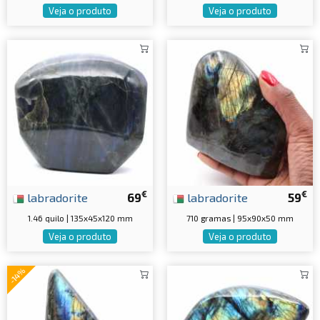
Veja o produto
Veja o produto
€
€
labradorite
69
labradorite
59
1.46 quilo | 135x45x120 mm
710 gramas | 95x90x50 mm
Veja o produto
Veja o produto
-14%