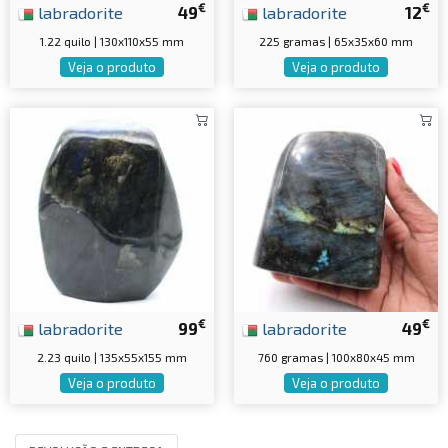
€
€
labradorite
49
labradorite
12
1.22 quilo | 130x110x55 mm
225 gramas | 65x35x60 mm
Veja o produto
Veja o produto
€
€
labradorite
99
labradorite
49
2.23 quilo | 135x55x155 mm
760 gramas | 100x80x45 mm
Veja o produto
Veja o produto