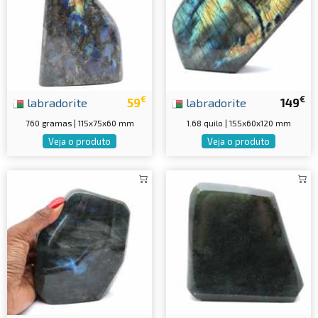
€
€
labradorite
59
labradorite
149
760 gramas | 115x75x60 mm
1.68 quilo | 155x60x120 mm
Veja o produto
Veja o produto