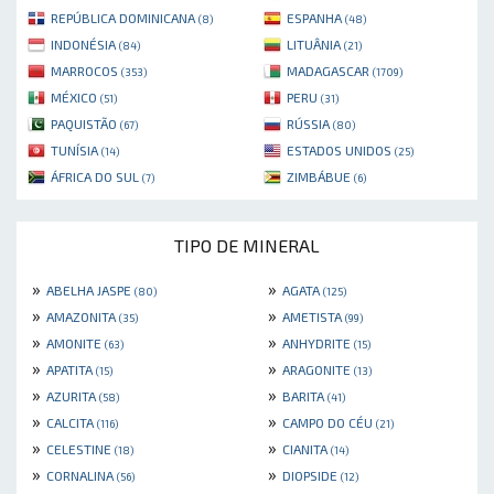
REPÚBLICA DOMINICANA
ESPANHA
(8)
(48)
INDONÉSIA
LITUÂNIA
(84)
(21)
MARROCOS
MADAGASCAR
(353)
(1709)
MÉXICO
PERU
(51)
(31)
PAQUISTÃO
RÚSSIA
(67)
(80)
TUNÍSIA
ESTADOS UNIDOS
(14)
(25)
ÁFRICA DO SUL
ZIMBÁBUE
(7)
(6)
TIPO DE MINERAL
»
»
ABELHA JASPE
AGATA
(80)
(125)
»
»
AMAZONITA
AMETISTA
(35)
(99)
»
»
AMONITE
ANHYDRITE
(63)
(15)
»
»
APATITA
ARAGONITE
(15)
(13)
»
»
AZURITA
BARITA
(58)
(41)
»
»
CALCITA
CAMPO DO CÉU
(116)
(21)
»
»
CELESTINE
CIANITA
(18)
(14)
»
»
CORNALINA
DIOPSIDE
(56)
(12)