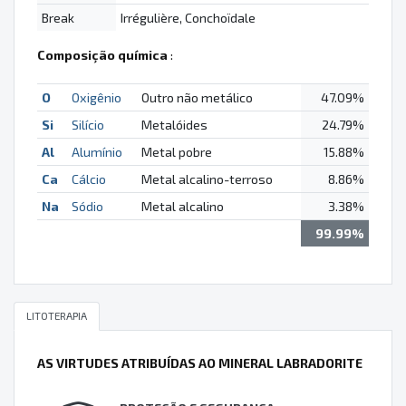
Break
Irrégulière, Conchoïdale
Composição química
:
O
Oxigênio
Outro não metálico
47.09%
Si
Silício
Metalóides
24.79%
Al
Alumínio
Metal pobre
15.88%
Ca
Cálcio
Metal alcalino-terroso
8.86%
Na
Sódio
Metal alcalino
3.38%
99.99%
LITOTERAPIA
AS VIRTUDES ATRIBUÍDAS AO MINERAL LABRADORITE