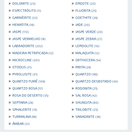
»
»
DOLOMITE
EPIDOTE
(23)
(20)
»
»
ESPECTRÓLITO
FLUORITA
(11)
(25)
»
»
GARNIÈRITE
GOETHITE
(23)
(26)
»
»
HEMATITA
JADE
(18)
(20)
»
»
JASPE
JASPE VERDE
(172)
(20)
»
»
JASPE VERMELHO
JASPE ZEBRA
(19)
(27)
»
»
LABRADORITE
LEPIDOLITE
(202)
(10)
»
»
MADEIRA PETRIFICADA
MALAQUITA
(12)
(12)
»
»
MICROCLINE
ORTHOCERA
(301)
(54)
»
»
OTODUS
PIRITA
(31)
(26)
»
»
PYROLUSITE
QUARTZO
(31)
(165)
»
»
QUARTZO FUMÊ
QUARTZO DESBOTADO
(106)
(40)
»
»
QUARTZO ROSA
RODONITA
(57)
(25)
»
»
ROSA DO DESERTO
SAL ROSA
(35)
(42)
»
»
SEPTARIA
SHUNGITA
(26)
(80)
»
»
SPHALERITE
TRILOBITE
(15)
(25)
»
»
TURMALINA
VANADINITE
(99)
(39)
»
ÂMBAR
(21)