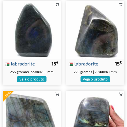
€
€
labradorite
15
labradorite
15
255 gramas | 55x40x85 mm
275 gramas | 75x60x40 mm
Veja o produto
Veja o produto
-22%