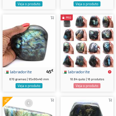
Veja o produto
Veja o produto
PRO
€
labradorite
45
labradorite
670 gramas | 95x90x40 mm
10.84 quilo | 16 produtos
Veja o produto
Veja o produto
-15%