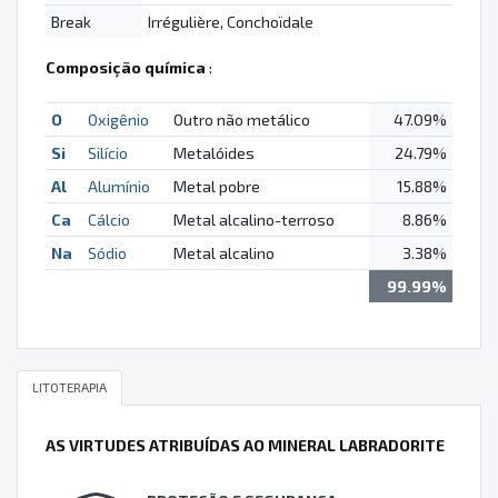
Break
Irrégulière, Conchoïdale
Composição química
:
O
Oxigênio
Outro não metálico
47.09%
Si
Silício
Metalóides
24.79%
Al
Alumínio
Metal pobre
15.88%
Ca
Cálcio
Metal alcalino-terroso
8.86%
Na
Sódio
Metal alcalino
3.38%
99.99%
LITOTERAPIA
AS VIRTUDES ATRIBUÍDAS AO MINERAL LABRADORITE