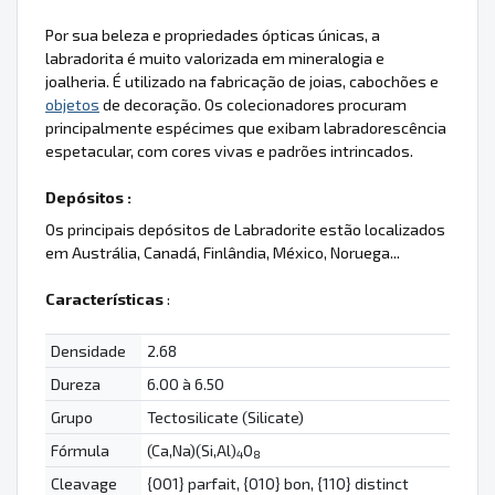
Por sua beleza e propriedades ópticas únicas, a
labradorita é muito valorizada em mineralogia e
joalheria. É utilizado na fabricação de joias, cabochões e
objetos
de decoração. Os colecionadores procuram
principalmente espécimes que exibam labradorescência
espetacular, com cores vivas e padrões intrincados.
Depósitos :
Os principais depósitos de Labradorite estão localizados
em Austrália, Canadá, Finlândia, México, Noruega...
Características
:
Densidade
2.68
Dureza
6.00 à 6.50
Grupo
Tectosilicate (Silicate)
Fórmula
(Ca,Na)(Si,Al)
O
4
8
Cleavage
{001} parfait, {010} bon, {110} distinct