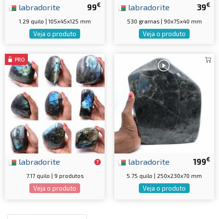
€
€
labradorite
99
labradorite
39
1.29 quilo | 105x45x125 mm
530 gramas | 90x75x40 mm
Veja o produto
Veja o produto
PRO
€
labradorite
labradorite
199
7.17 quilo | 9 produtos
5.75 quilo | 250x230x70 mm
Veja o produto
Veja o produto