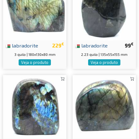
€
€
labradorite
229
labradorite
99
3 quilo | 180x130x80 mm
2.23 quilo | 135x55x155 mm
Veja o produto
Veja o produto