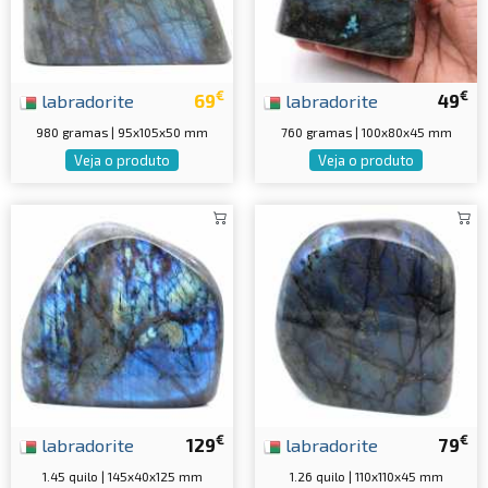
€
€
labradorite
69
labradorite
49
980 gramas | 95x105x50 mm
760 gramas | 100x80x45 mm
Veja o produto
Veja o produto
€
€
labradorite
129
labradorite
79
1.45 quilo | 145x40x125 mm
1.26 quilo | 110x110x45 mm