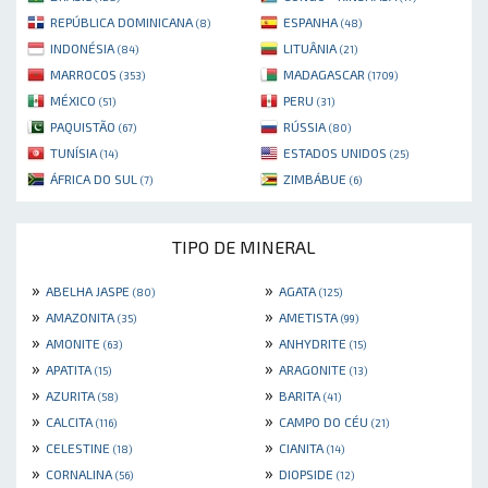
REPÚBLICA DOMINICANA
ESPANHA
(8)
(48)
INDONÉSIA
LITUÂNIA
(84)
(21)
MARROCOS
MADAGASCAR
(353)
(1709)
MÉXICO
PERU
(51)
(31)
PAQUISTÃO
RÚSSIA
(67)
(80)
TUNÍSIA
ESTADOS UNIDOS
(14)
(25)
ÁFRICA DO SUL
ZIMBÁBUE
(7)
(6)
TIPO DE MINERAL
»
»
ABELHA JASPE
AGATA
(80)
(125)
»
»
AMAZONITA
AMETISTA
(35)
(99)
»
»
AMONITE
ANHYDRITE
(63)
(15)
»
»
APATITA
ARAGONITE
(15)
(13)
»
»
AZURITA
BARITA
(58)
(41)
»
»
CALCITA
CAMPO DO CÉU
(116)
(21)
»
»
CELESTINE
CIANITA
(18)
(14)
»
»
CORNALINA
DIOPSIDE
(56)
(12)