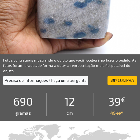
Fotos contratuais mostrando o objeto que você receberá ao fazer o pedido. As
fotos foram tiradas de forma a obter a representação mais fiel possível do
objeto.
Precisa de informações? Faça uma pergunta
39
COMPRA
€
690
12
39
€
gramas
cm
49
€
.00