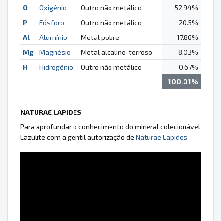
O
Oxigênio
Outro não metálico
52.94%
P
Fósforo
Outro não metálico
20.5%
Al
Alumínio
Metal pobre
17.86%
Mg
Magnésio
Metal alcalino-terroso
8.03%
H
Hidrogênio
Outro não metálico
0.67%
100.01%
NATURAE LAPIDES
Para aprofundar o conhecimento do mineral colecionável
Lazulite com a gentil autorização de
Naturae Lapides