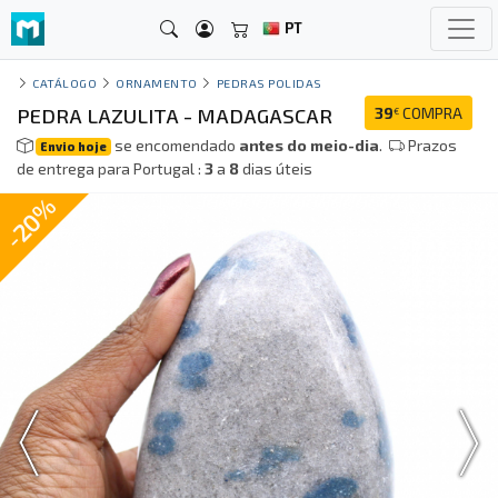
PT
CATÁLOGO
ORNAMENTO
PEDRAS POLIDAS
PEDRA LAZULITA - MADAGASCAR
39
COMPRA
€
se encomendado
antes do meio-dia
.
Prazos
Envio hoje
de entrega para Portugal :
3
a
8
dias úteis
-20%