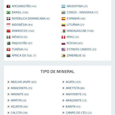
AFEGANISTÃO
ARGENTINA
(44)
(21)
BRASIL
CONGO - KINSHASA
(128)
(17)
REPÚBLICA DOMINICANA
ESPANHA
(8)
(48)
INDONÉSIA
LITUÂNIA
(84)
(21)
MARROCOS
MADAGASCAR
(353)
(1709)
MÉXICO
PERU
(51)
(31)
PAQUISTÃO
RÚSSIA
(67)
(80)
TUNÍSIA
ESTADOS UNIDOS
(14)
(25)
ÁFRICA DO SUL
ZIMBÁBUE
(7)
(6)
TIPO DE MINERAL
»
»
ABELHA JASPE
AGATA
(80)
(125)
»
»
AMAZONITA
AMETISTA
(35)
(99)
»
»
AMONITE
ANHYDRITE
(63)
(15)
»
»
APATITA
ARAGONITE
(15)
(13)
»
»
AZURITA
BARITA
(58)
(41)
»
»
CALCITA
CAMPO DO CÉU
(116)
(21)