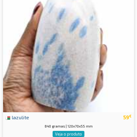
€
lazulite
59
840 gramas | 120x70x55 mm
Veja o produto