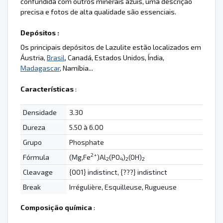
confundida com outros minerais azuis, uma descrição
precisa e fotos de alta qualidade são essenciais.
Depósitos :
Os principais depósitos de Lazulite estão localizados em
Áustria,
Brasil
, Canadá, Estados Unidos, Índia,
Madagascar
, Namíbia...
Características
:
Densidade
3.30
Dureza
5.50 à 6.00
Grupo
Phosphate
2+
Fórmula
(Mg,Fe
)Al
(PO
)
(OH)
2
4
2
2
Cleavage
{001} indistinct, {???} indistinct
Break
Irrégulière, Esquilleuse, Rugueuse
Composição química
: