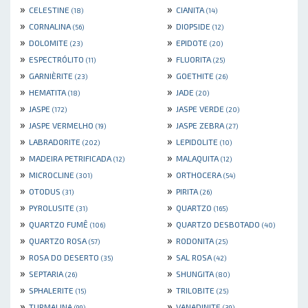
»
»
CELESTINE
CIANITA
(18)
(14)
»
»
CORNALINA
DIOPSIDE
(56)
(12)
»
»
DOLOMITE
EPIDOTE
(23)
(20)
»
»
ESPECTRÓLITO
FLUORITA
(11)
(25)
»
»
GARNIÈRITE
GOETHITE
(23)
(26)
»
»
HEMATITA
JADE
(18)
(20)
»
»
JASPE
JASPE VERDE
(172)
(20)
»
»
JASPE VERMELHO
JASPE ZEBRA
(19)
(27)
»
»
LABRADORITE
LEPIDOLITE
(202)
(10)
»
»
MADEIRA PETRIFICADA
MALAQUITA
(12)
(12)
»
»
MICROCLINE
ORTHOCERA
(301)
(54)
»
»
OTODUS
PIRITA
(31)
(26)
»
»
PYROLUSITE
QUARTZO
(31)
(165)
»
»
QUARTZO FUMÊ
QUARTZO DESBOTADO
(106)
(40)
»
»
QUARTZO ROSA
RODONITA
(57)
(25)
»
»
ROSA DO DESERTO
SAL ROSA
(35)
(42)
»
»
SEPTARIA
SHUNGITA
(26)
(80)
»
»
SPHALERITE
TRILOBITE
(15)
(25)
»
»
TURMALINA
VANADINITE
(99)
(39)