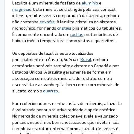
Lazulita é um mineral de fosfato de
alumínio
e
magnésio
. Este mineral se distingue pela sua cor azul
intensa, muitas vezes comparada à da lazurita, embora
não contenha
enxofre
. A lazulita cristaliza no sistema
monoclínico, formando
cristais
prismáticos ou tabulares.
É comumente encontrado em
rochas
metamórficas de
baixa a média temperatura, como xistos e quartzitos.
Os depósitos de lazulita estão localizados
principalmente na Áustria, Suécia e
Brasil
, embora
ocorrências notáveis também existam no Canadá e nos
Estados Unidos. A lazulita geralmente se forma em
associação com outros minerais de fosfato, como a
escorzalita e a svanbergita, bem como com minerais de
silicato, como o
quartzo
.
Para colecionadores e entusiastas de minerais, a lazulita
é valorizada por sua relativa raridade e apelo estético.
No mercado de minerais colecionáveis, ele é valorizado
por seus espécimes bem cristalizados que revelam sua
complexa estrutura interna. Como a lazulita às vezes é