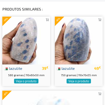
PRODUTOS SIMILARES :
-11%
-9%
€
€
lazulite
39
lazulite
49
580 gramas | 110x60x50 mm
750 gramas | 110x70x55 mm
Veja o produto
Veja o produto
-8%