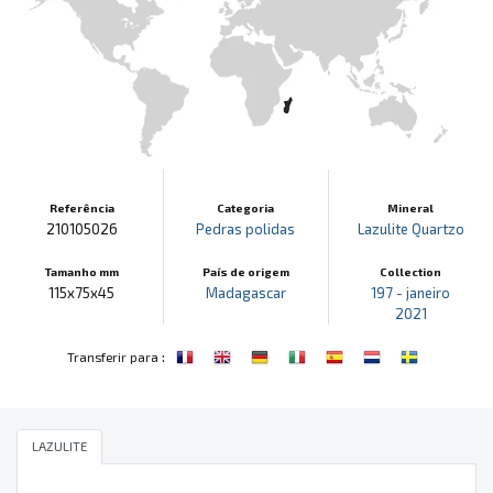
Referência
Categoria
Mineral
210105026
Pedras polidas
Lazulite
Quartzo
Tamanho mm
País de origem
Collection
115x75x45
Madagascar
197 - janeiro
2021
:
Transferir para
LAZULITE