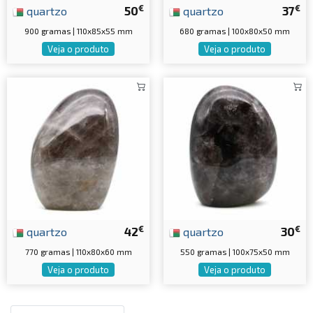
€
€
quartzo
50
quartzo
37
900 gramas | 110x85x55 mm
680 gramas | 100x80x50 mm
Veja o produto
Veja o produto
€
€
quartzo
42
quartzo
30
770 gramas | 110x80x60 mm
550 gramas | 100x75x50 mm
Veja o produto
Veja o produto