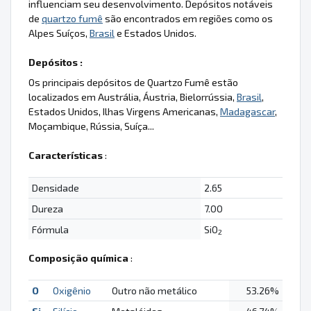
influenciam seu desenvolvimento. Depósitos notáveis
de
quartzo fumê
são encontrados em regiões como os
Alpes Suíços,
Brasil
e Estados Unidos.
Depósitos :
Os principais depósitos de Quartzo Fumê estão
localizados em Austrália, Áustria, Bielorrússia,
Brasil
,
Estados Unidos, Ilhas Virgens Americanas,
Madagascar
,
Moçambique, Rússia, Suíça...
Características
:
Densidade
2.65
Dureza
7.00
Fórmula
SiO
2
Composição química
:
O
Oxigênio
Outro não metálico
53.26%