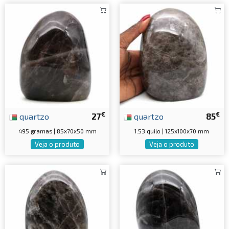
€
€
quartzo
27
quartzo
85
495 gramas | 85x70x50 mm
1.53 quilo | 125x100x70 mm
Veja o produto
Veja o produto