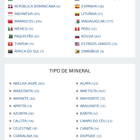
REPÚBLICA DOMINICANA
ESPANHA
(8)
(48)
INDONÉSIA
LITUÂNIA
(84)
(21)
MARROCOS
MADAGASCAR
(354)
(1717)
MÉXICO
PERU
(51)
(32)
PAQUISTÃO
RÚSSIA
(67)
(80)
TUNÍSIA
ESTADOS UNIDOS
(14)
(25)
ÁFRICA DO SUL
ZIMBÁBUE
(7)
(6)
TIPO DE MINERAL
»
»
ABELHA JASPE
AGATA
(80)
(125)
»
»
AMAZONITA
AMETISTA
(35)
(100)
»
»
AMONITE
ANHYDRITE
(64)
(15)
»
»
APATITA
ARAGONITE
(15)
(13)
»
»
AZURITA
BARITA
(58)
(41)
»
»
CALCITA
CAMPO DO CÉU
(116)
(23)
»
»
CELESTINE
CIANITA
(19)
(14)
»
»
CORNALINA
DIOPSIDE
(56)
(12)