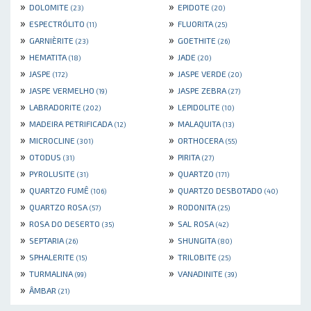
»
»
DOLOMITE
EPIDOTE
(23)
(20)
»
»
ESPECTRÓLITO
FLUORITA
(11)
(25)
»
»
GARNIÈRITE
GOETHITE
(23)
(26)
»
»
HEMATITA
JADE
(18)
(20)
»
»
JASPE
JASPE VERDE
(172)
(20)
»
»
JASPE VERMELHO
JASPE ZEBRA
(19)
(27)
»
»
LABRADORITE
LEPIDOLITE
(202)
(10)
»
»
MADEIRA PETRIFICADA
MALAQUITA
(12)
(13)
»
»
MICROCLINE
ORTHOCERA
(301)
(55)
»
»
OTODUS
PIRITA
(31)
(27)
»
»
PYROLUSITE
QUARTZO
(31)
(171)
»
»
QUARTZO FUMÊ
QUARTZO DESBOTADO
(106)
(40)
»
»
QUARTZO ROSA
RODONITA
(57)
(25)
»
»
ROSA DO DESERTO
SAL ROSA
(35)
(42)
»
»
SEPTARIA
SHUNGITA
(26)
(80)
»
»
SPHALERITE
TRILOBITE
(15)
(25)
»
»
TURMALINA
VANADINITE
(99)
(39)
»
ÂMBAR
(21)