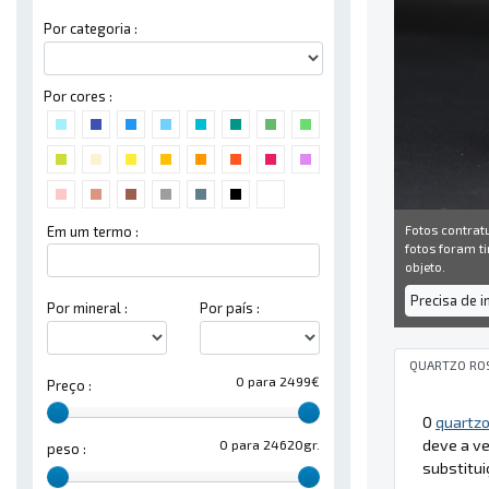
Por categoria :
Por cores :
Fotos contrat
Em um termo :
fotos foram ti
objeto.
Precisa de 
Por mineral :
Por país :
QUARTZO RO
0 para 2499€
Preço :
O
quartzo
deve a v
0 para 24620gr.
peso :
substitui