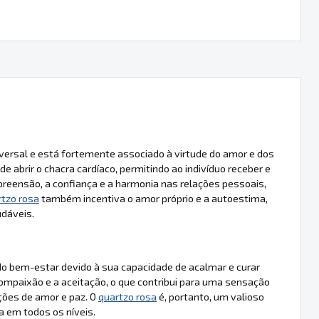
rsal e está fortemente associado à virtude do amor e dos
e abrir o chacra cardíaco, permitindo ao indivíduo receber e
eensão, a confiança e a harmonia nas relações pessoais,
rtzo rosa
também incentiva o amor próprio e a autoestima,
dáveis.
 do bem-estar devido à sua capacidade de acalmar e curar
compaixão e a aceitação, o que contribui para uma sensação
ações de amor e paz. O
quartzo rosa
é, portanto, um valioso
 em todos os níveis.