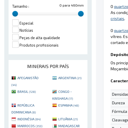
0 para 460mm
O
quartzo
Tamanho :
As condiç
cristais
.
Especial
O
quartzo
Notícias
vítreo. E
Peças de alta qualidade
cortado e
Produtos profissionais
Depósito
Os princi
MINERAIS POR PAÍS
Moçambiqu
AFEGANISTÃO
ARGENTINA
(21)
Caracter
(44)
BRASIL
CONGO -
(128)
Densida
KINSHASA
(17)
Dureza
REPÚBLICA
ESPANHA
(48)
Fórmula
DOMINICANA
(8)
INDONÉSIA
LITUÂNIA
Cleavag
(84)
(21)
MARROCOS
MADAGASCAR
(353)