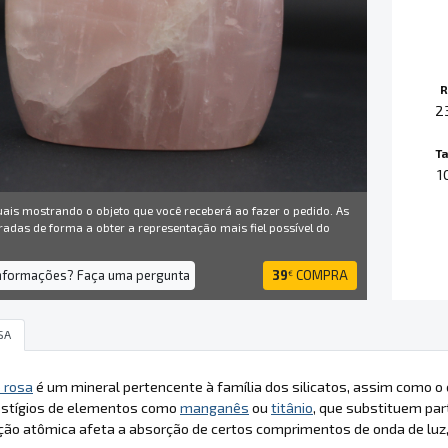
R
2
T
1
uais mostrando o objeto que você receberá ao fazer o pedido. As
radas de forma a obter a representação mais fiel possível do
informações? Faça uma pergunta
39
COMPRA
€
SA
 rosa
é um mineral pertencente à família dos silicatos, assim como o 
estígios de elementos como
manganês
ou
titânio
, que substituem pa
ção atômica afeta a absorção de certos comprimentos de onda de luz, 