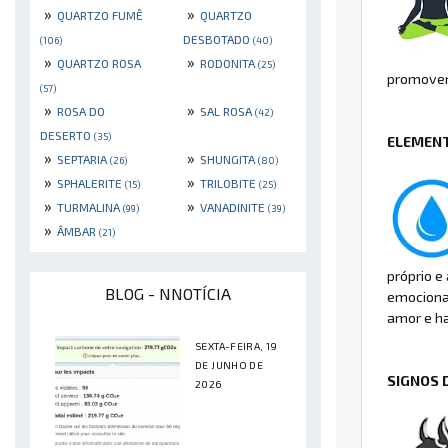
»
»
QUARTZO FUMÊ
QUARTZO
DESBOTADO
(106)
(40)
»
»
QUARTZO ROSA
RODONITA
(25)
promoven
(57)
»
»
ROSA DO
SAL ROSA
(42)
DESERTO
(35)
ELEMENT
»
»
SEPTARIA
SHUNGITA
(26)
(80)
»
»
SPHALERITE
TRILOBITE
(15)
(25)
»
»
TURMALINA
VANADINITE
(99)
(39)
»
ÂMBAR
(21)
próprio e
BLOG - NNOTÍCIA
emociona
amor e h
SEXTA-FEIRA, 19
DE JUNHO DE
SIGNOS 
2026