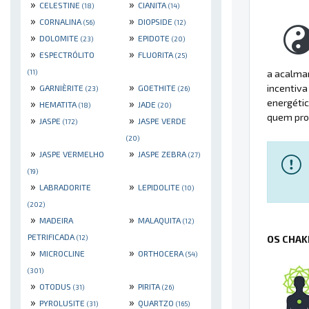
»
»
CELESTINE
CIANITA
(18)
(14)
»
»
CORNALINA
DIOPSIDE
(56)
(12)
»
»
DOLOMITE
EPIDOTE
(23)
(20)
»
»
ESPECTRÓLITO
FLUORITA
(25)
a acalmar
(11)
»
»
incentiva
GARNIÈRITE
GOETHITE
(23)
(26)
energétic
»
»
HEMATITA
JADE
(18)
(20)
quem proc
»
»
JASPE
JASPE VERDE
(172)
(20)
»
»
JASPE VERMELHO
JASPE ZEBRA
(27)
(19)
»
»
LABRADORITE
LEPIDOLITE
(10)
(202)
»
»
MADEIRA
MALAQUITA
(12)
PETRIFICADA
OS CHAK
(12)
»
»
MICROCLINE
ORTHOCERA
(54)
(301)
»
»
OTODUS
PIRITA
(31)
(26)
»
»
PYROLUSITE
QUARTZO
(31)
(165)