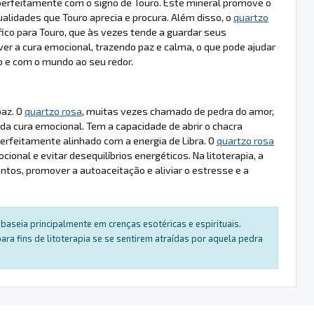
perfeitamente com o signo de Touro. Este mineral promove o
alidades que Touro aprecia e procura. Além disso, o
quartzo
fico para Touro, que às vezes tende a guardar seus
er a cura emocional, trazendo paz e calma, o que pode ajudar
o e com o mundo ao seu redor.
paz. O
quartzo rosa
, muitas vezes chamado de pedra do amor,
 da cura emocional. Tem a capacidade de abrir o chacra
erfeitamente alinhado com a energia de Libra. O
quartzo rosa
onal e evitar desequilíbrios energéticos. Na litoterapia, a
ntos, promover a autoaceitação e aliviar o estresse e a
baseia principalmente em crenças esotéricas e espirituais.
a fins de litoterapia se se sentirem atraídas por aquela pedra