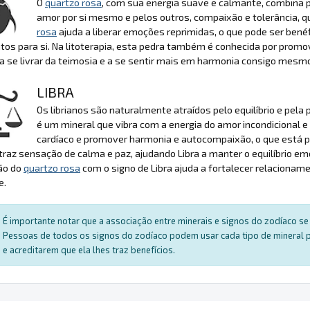
O
quartzo rosa
, com sua energia suave e calmante, combina 
amor por si mesmo e pelos outros, compaixão e tolerância, qu
rosa
ajuda a liberar emoções reprimidas, o que pode ser bené
os para si. Na litoterapia, esta pedra também é conhecida por promov
 a se livrar da teimosia e a se sentir mais em harmonia consigo mesm
LIBRA
Os librianos são naturalmente atraídos pelo equilíbrio e pela 
é um mineral que vibra com a energia do amor incondicional e
cardíaco e promover harmonia e autocompaixão, o que está p
az sensação de calma e paz, ajudando Libra a manter o equilíbrio emoci
ão do
quartzo rosa
com o signo de Libra ajuda a fortalecer relacioname
e.
É importante notar que a associação entre minerais e signos do zodíaco se 
Pessoas de todos os signos do zodíaco podem usar cada tipo de mineral par
e acreditarem que ela lhes traz benefícios.