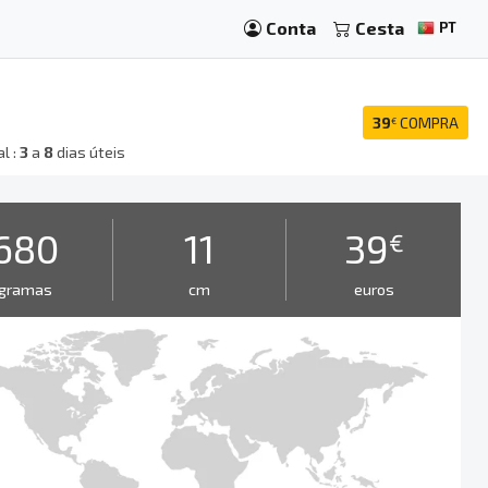
Conta
Cesta
PT
39
COMPRA
€
l :
3
a
8
dias úteis
680
11
39
€
gramas
cm
euros