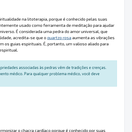
itualidade na litoterapia, porque é conhecido pelas suas
entemente usado como ferramenta de meditação para ajudar
 universo. É considerada uma pedra do amor universal, que
lidade, acredita-se que o
quartzo rosa
aumenta as vibrações
 os guias espirituais. É, portanto, um valioso aliado para
spiritual.
ropriedades associadas às pedras vêm de tradições e crenças.
amento médico. Para qualquer problema médico, você deve
rmonizar o chacra cardíaco porque é conhecido por suas