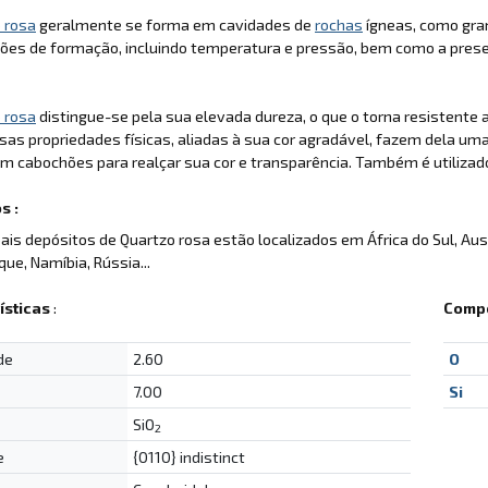
 rosa
geralmente se forma em cavidades de
rochas
ígneas, como gra
ões de formação, incluindo temperatura e pressão, bem como a prese
 rosa
distingue-se pela sua elevada dureza, o que o torna resistente 
ssas propriedades físicas, aliadas à sua cor agradável, fazem dela uma
m cabochões para realçar sua cor e transparência. Também é utiliza
s :
pais depósitos de Quartzo rosa estão localizados em África do Sul, Aus
e, Namíbia, Rússia...
ísticas
:
Compo
de
2.60
O
7.00
Si
SiO
2
e
{0110} indistinct