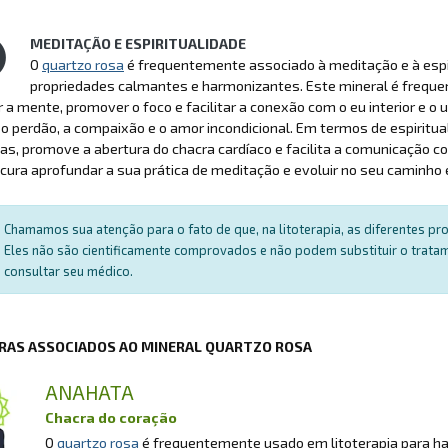
MEDITAÇÃO E ESPIRITUALIDADE
O
quartzo rosa
é frequentemente associado à meditação e à espir
propriedades calmantes e harmonizantes. Este mineral é frequ
 a mente, promover o foco e facilitar a conexão com o eu interior e o
 o perdão, a compaixão e o amor incondicional. Em termos de espiritua
as, promove a abertura do chacra cardíaco e facilita a comunicação com
ura aprofundar a sua prática de meditação e evoluir no seu caminho e
Chamamos sua atenção para o fato de que, na litoterapia, as diferentes p
Eles não são cientificamente comprovados e não podem substituir o trat
consultar seu médico.
RAS ASSOCIADOS AO MINERAL QUARTZO ROSA
ANAHATA
Chacra do coração
O
quartzo rosa
é frequentemente usado em litoterapia para ha