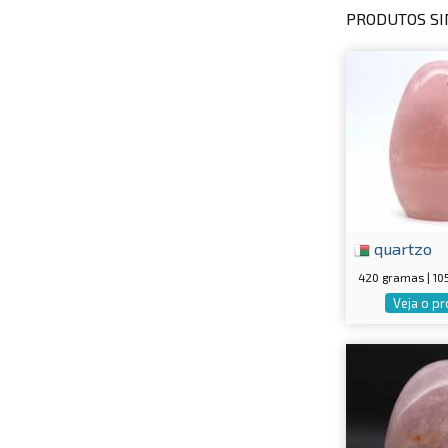
PRODUTOS SI
quartzo
420 gramas | 1
Veja o p