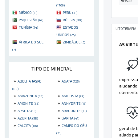
Break
(1709)
MÉXICO
PERU
(51)
(31)
PAQUISTÃO
RÚSSIA
(67)
(80)
TUNÍSIA
ESTADOS
(14)
LITOTERAPIA
UNIDOS
(25)
ÁFRICA DO SUL
ZIMBÁBUE
(6)
AS VIRT
(7)
TIPO DE MINERAL
expressa
»
»
ABELHA JASPE
AGATA
(125)
ajudando 
(80)
elemento
»
»
AMAZONITA
AMETISTA
(35)
(99)
»
»
AMONITE
ANHYDRITE
(63)
(15)
»
»
APATITA
ARAGONITE
(15)
(13)
»
»
AZURITA
BARITA
(58)
(41)
»
»
CALCITA
CAMPO DO CÉU
(116)
geral de 
(21)
aliado pa