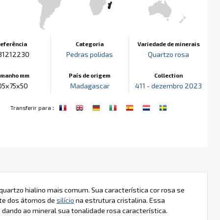
eferência
Categoria
Variedade de minerais
31212230
Pedras polidas
Quartzo rosa
amanho mm
País de origem
Collection
05x75x50
Madagascar
411 - dezembro 2023
:
Transferir para
quartzo hialino mais comum. Sua característica cor rosa se
rte dos átomos de
silício
na estrutura cristalina. Essa
dando ao mineral sua tonalidade rosa característica.