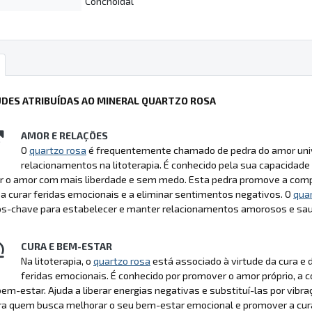
Conchoidal
UDES ATRIBUÍDAS AO MINERAL QUARTZO ROSA
AMOR E RELAÇÕES
O
quartzo rosa
é frequentemente chamado de pedra do amor unive
relacionamentos na litoterapia. É conhecido pela sua capacidade d
r o amor com mais liberdade e sem medo. Esta pedra promove a compr
a curar feridas emocionais e a eliminar sentimentos negativos. O
qua
s-chave para estabelecer e manter relacionamentos amorosos e sau
CURA E BEM-ESTAR
Na litoterapia, o
quartzo rosa
está associado à virtude da cura e
feridas emocionais. É conhecido por promover o amor próprio, a 
bem-estar. Ajuda a liberar energias negativas e substituí-las por vibr
ra quem busca melhorar o seu bem-estar emocional e promover a cura