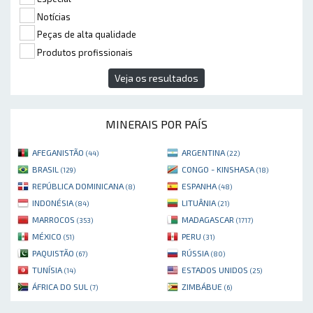
Notícias
Peças de alta qualidade
Produtos profissionais
Veja os resultados
MINERAIS POR PAÍS
AFEGANISTÃO
ARGENTINA
(44)
(22)
BRASIL
CONGO - KINSHASA
(129)
(18)
REPÚBLICA DOMINICANA
ESPANHA
(8)
(48)
INDONÉSIA
LITUÂNIA
(84)
(21)
MARROCOS
MADAGASCAR
(353)
(1717)
MÉXICO
PERU
(51)
(31)
PAQUISTÃO
RÚSSIA
(67)
(80)
TUNÍSIA
ESTADOS UNIDOS
(14)
(25)
ÁFRICA DO SUL
ZIMBÁBUE
(7)
(6)