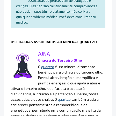
associadas às pedras vêm de tradições e
crenças. Eles não são cientificamente comprovados e
não podem substituir o tratamento médico. Para
qualquer problema médico, você deve consultar seu
médico.
OS CHAKRAS ASSOCIADOS AO MINERAL QUARTZO
AJNA
Chacra do Terceiro Olho
O
quartzo
é um mineral altamente
benéfico para o chacra do terceiro olho.
Possui alta vibração que amplifica e
purifica energias, o que ajuda a abrir e
ativar o terceiro olho. Isso facilita o acesso à
clarividência, à intuição e à percepção superior, todas
associadas a este chakra. O
quartzo
também ajuda a
esclarecer pensamentos e remover bloqueios
energéticos, permitindo uma comunicação mais fluida
entre os chakras superiores e inferiores. Em suma, a