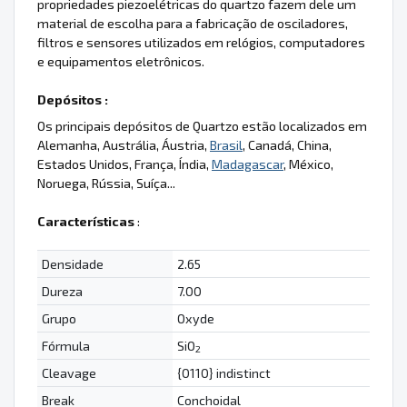
propriedades piezoelétricas do quartzo fazem dele um
material de escolha para a fabricação de osciladores,
filtros e sensores utilizados em relógios, computadores
e equipamentos eletrônicos.
Depósitos :
Os principais depósitos de Quartzo estão localizados em
Alemanha, Austrália, Áustria,
Brasil
, Canadá, China,
Estados Unidos, França, Índia,
Madagascar
, México,
Noruega, Rússia, Suíça...
Características
:
Densidade
2.65
Dureza
7.00
Grupo
Oxyde
Fórmula
SiO
2
Cleavage
{0110} indistinct
Break
Conchoidal