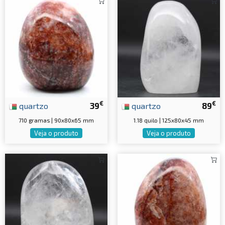
€
€
quartzo
39
quartzo
89
710 gramas | 90x80x65 mm
1.18 quilo | 125x80x45 mm
Veja o produto
Veja o produto