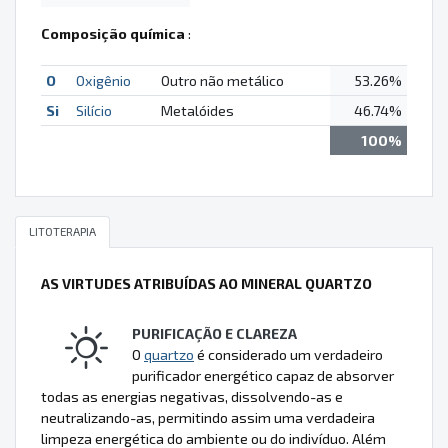
Composição química
:
O
Oxigênio
Outro não metálico
53.26%
Si
Silício
Metalóides
46.74%
100%
LITOTERAPIA
AS VIRTUDES ATRIBUÍDAS AO MINERAL QUARTZO
PURIFICAÇÃO E CLAREZA
O
quartzo
é considerado um verdadeiro
purificador energético capaz de absorver
todas as energias negativas, dissolvendo-as e
neutralizando-as, permitindo assim uma verdadeira
limpeza energética do ambiente ou do indivíduo. Além