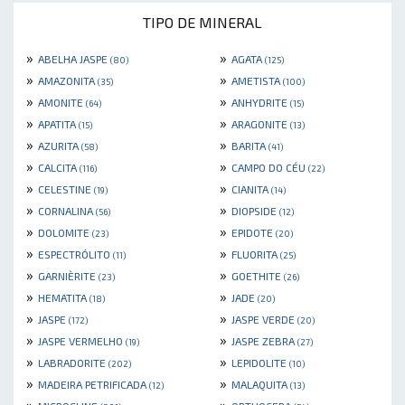
TIPO DE MINERAL
»
»
ABELHA JASPE
AGATA
(80)
(125)
»
»
AMAZONITA
AMETISTA
(35)
(100)
»
»
AMONITE
ANHYDRITE
(64)
(15)
»
»
APATITA
ARAGONITE
(15)
(13)
»
»
AZURITA
BARITA
(58)
(41)
»
»
CALCITA
CAMPO DO CÉU
(116)
(22)
»
»
CELESTINE
CIANITA
(19)
(14)
»
»
CORNALINA
DIOPSIDE
(56)
(12)
»
»
DOLOMITE
EPIDOTE
(23)
(20)
»
»
ESPECTRÓLITO
FLUORITA
(11)
(25)
»
»
GARNIÈRITE
GOETHITE
(23)
(26)
»
»
HEMATITA
JADE
(18)
(20)
»
»
JASPE
JASPE VERDE
(172)
(20)
»
»
JASPE VERMELHO
JASPE ZEBRA
(19)
(27)
»
»
LABRADORITE
LEPIDOLITE
(202)
(10)
»
»
MADEIRA PETRIFICADA
MALAQUITA
(12)
(13)
»
»