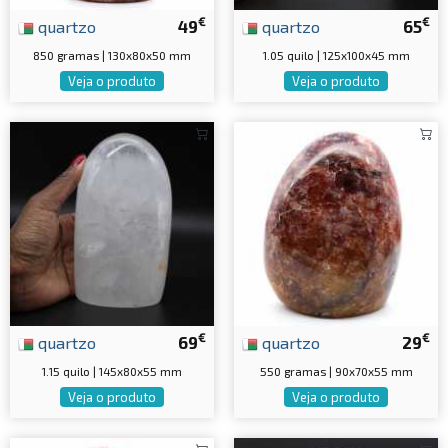
€
€
quartzo
49
quartzo
65
850 gramas | 130x80x50 mm
1.05 quilo | 125x100x45 mm
Veja o produto
Veja o produto
€
€
quartzo
69
quartzo
29
1.15 quilo | 145x80x55 mm
550 gramas | 90x70x55 mm
Veja o produto
Veja o produto