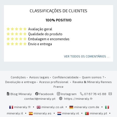
CLASSIFICAÇÕES DE CLIENTES
100% POSITIVO
Avaliação geral
Qualidade do produto
Embalagem e encomendas
Envio e entrega
VER TODOS OS COMENTÁRIOS ...
Condições
•
Avisos legais
•
Confidencialidade
•
Quem somos ?
•
Devolução e entrega
•
Acesso profissional
• Ravaka
&
Mineraly Rennes
France
Blog Mineraly
Facebook
Instagram
07 67 76 45 88
contact@mineraly.pt
https://mineraly.fr
•
•
•
mineraly.fr
mineraly.co.uk
mineraly.com.de
•
•
•
•
mineraly.it
mineraly.es
mineraly.nl
mineraly.pt