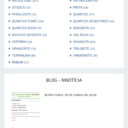
MICROCLINE
ORTHOCERA
(301)
(54)
»
»
OTODUS
PIRITA
(31)
(26)
»
»
PYROLUSITE
QUARTZO
(31)
(171)
»
»
QUARTZO FUMÊ
QUARTZO DESBOTADO
(106)
(40)
»
»
QUARTZO ROSA
RODONITA
(57)
(25)
»
»
ROSA DO DESERTO
SAL ROSA
(35)
(42)
»
»
SEPTARIA
SHUNGITA
(26)
(80)
»
»
SPHALERITE
TRILOBITE
(15)
(25)
»
»
TURMALINA
VANADINITE
(99)
(39)
»
ÂMBAR
(21)
BLOG - NNOTÍCIA
SEXTA-FEIRA, 19 DE JUNHO DE 2026