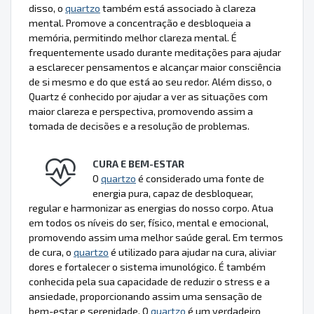
disso, o
quartzo
também está associado à clareza
mental. Promove a concentração e desbloqueia a
memória, permitindo melhor clareza mental. É
frequentemente usado durante meditações para ajudar
a esclarecer pensamentos e alcançar maior consciência
de si mesmo e do que está ao seu redor. Além disso, o
Quartz é conhecido por ajudar a ver as situações com
maior clareza e perspectiva, promovendo assim a
tomada de decisões e a resolução de problemas.
CURA E BEM-ESTAR
O
quartzo
é considerado uma fonte de
energia pura, capaz de desbloquear,
regular e harmonizar as energias do nosso corpo. Atua
em todos os níveis do ser, físico, mental e emocional,
promovendo assim uma melhor saúde geral. Em termos
de cura, o
quartzo
é utilizado para ajudar na cura, aliviar
dores e fortalecer o sistema imunológico. É também
conhecida pela sua capacidade de reduzir o stress e a
ansiedade, proporcionando assim uma sensação de
bem-estar e serenidade. O
quartzo
é um verdadeiro