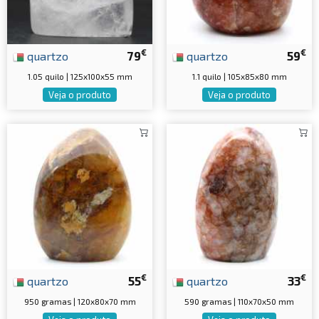
€
€
quartzo
79
quartzo
59
1.05 quilo | 125x100x55 mm
1.1 quilo | 105x85x80 mm
Veja o produto
Veja o produto
€
€
quartzo
55
quartzo
33
950 gramas | 120x80x70 mm
590 gramas | 110x70x50 mm