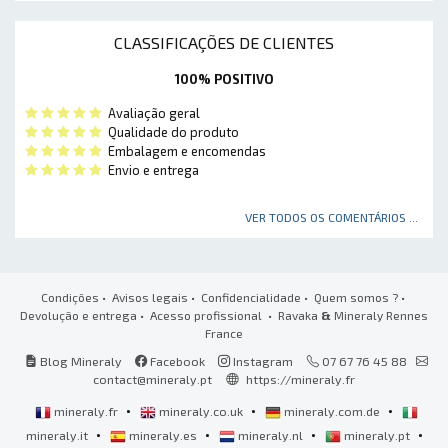
CLASSIFICAÇÕES DE CLIENTES
100% POSITIVO
Avaliação geral
Qualidade do produto
Embalagem e encomendas
Envio e entrega
VER TODOS OS COMENTÁRIOS ...
Condições
•
Avisos legais
•
Confidencialidade
•
Quem somos ?
•
Devolução e entrega
•
Acesso profissional
• Ravaka
&
Mineraly Rennes
France
Blog Mineraly
Facebook
Instagram
07 67 76 45 88
contact@mineraly.pt
https://mineraly.fr
•
•
•
mineraly.fr
mineraly.co.uk
mineraly.com.de
•
•
•
•
mineraly.it
mineraly.es
mineraly.nl
mineraly.pt