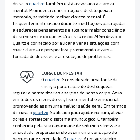
disso, o
quartzo
também está associado à clareza
mental. Promove a concentração e desbloqueia a
memória, permitindo melhor clareza mental. É
frequentemente usado durante meditações para ajudar
a esclarecer pensamentos e alcançar maior consciência
de si mesmo e do que está ao seu redor. Além disso, o
Quartz é conhecido por ajudar a ver as situações com
maior clareza e perspectiva, promovendo assim a
tomada de decisões e a resolução de problemas.
CURA E BEM-ESTAR
O
quartzo
é considerado uma fonte de
energia pura, capaz de desbloquear,
regular e harmonizar as energias do nosso corpo. Atua
em todos os níveis do ser, físico, mental e emocional,
promovendo assim uma melhor saúde geral. Em termos
de cura, o
quartzo
é utilizado para ajudar na cura, aliviar
dores e fortalecer o sistema imunológico. É também
conhecida pela sua capacidade de reduzir o stress e a
ansiedade, proporcionando assim uma sensação de
bem-estar e serenidade. O
quartzo
é um verdadeiro