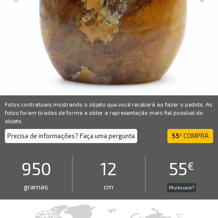
Fotos contratuais mostrando o objeto que você receberá ao fazer o pedido. As
fotos foram tiradas de forma a obter a representação mais fiel possível do
objeto.
Precisa de informações? Faça uma pergunta
55
COMPRA
€
950
12
55
€
gramas
cm
Muito caro?