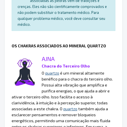
associadas às pedras vêm de tradições e
crenças. Eles não são cientificamente comprovados e
não podem substituir o tratamento médico. Para
qualquer problema médico, você deve consultar seu
médico.
OS CHAKRAS ASSOCIADOS AO MINERAL QUARTZO
AJNA
Chacra do Terceiro Olho
O
quartzo
é um mineral altamente
benéfico para o chacra do terceiro olho.
Possui alta vibração que amplifica e
purifica energias, o que ajuda a abrir e
ativar o terceiro olho. Isso facilita o acesso à
clarividência, à intuição e à percepção superior, todas
associadas a este chakra. O
quartzo
também ajuda a
esclarecer pensamentos e remover bloqueios
energéticos, permitindo uma comunicação mais fluida
entre os chakras superiores e inferiores. Em suma, a