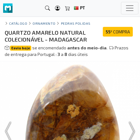
PT
CATÁLOGO
ORNAMENTO
PEDRAS POLIDAS
QUARTZO AMARELO NATURAL
55
COMPRA
€
COLECIONÁVEL - MADAGASCAR
se encomendado
antes do meio-dia
.
Prazos
Envio hoje
de entrega para Portugal :
3
a
8
dias úteis