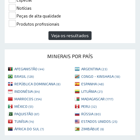
Especial
Notícias
Peças de alta qualidade
Produtos profissionais
Veja os resultados
MINERAIS POR PAÍS
AFEGANISTÃO
ARGENTINA
(44)
(23)
BRASIL
CONGO - KINSHASA
(129)
(18)
REPÚBLICA DOMINICANA
ESPANHA
(8)
(48)
INDONÉSIA
LITUÂNIA
(84)
(21)
MARROCOS
MADAGASCAR
(354)
(1717)
MÉXICO
PERU
(51)
(32)
PAQUISTÃO
RÚSSIA
(67)
(80)
TUNÍSIA
ESTADOS UNIDOS
(14)
(25)
ÁFRICA DO SUL
ZIMBÁBUE
(7)
(6)