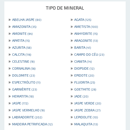
TIPO DE MINERAL
»
»
ABELHA JASPE
AGATA
(80)
(125)
»
»
AMAZONITA
AMETISTA
(35)
(100)
»
»
AMONITE
ANHYDRITE
(64)
(15)
»
»
APATITA
ARAGONITE
(15)
(13)
»
»
AZURITA
BARITA
(58)
(41)
»
»
CALCITA
CAMPO DO CÉU
(116)
(23)
»
»
CELESTINE
CIANITA
(19)
(14)
»
»
CORNALINA
DIOPSIDE
(56)
(12)
»
»
DOLOMITE
EPIDOTE
(23)
(20)
»
»
ESPECTRÓLITO
FLUORITA
(11)
(25)
»
»
GARNIÈRITE
GOETHITE
(23)
(26)
»
»
HEMATITA
JADE
(18)
(20)
»
»
JASPE
JASPE VERDE
(172)
(20)
»
»
JASPE VERMELHO
JASPE ZEBRA
(19)
(27)
»
»
LABRADORITE
LEPIDOLITE
(202)
(10)
»
»
MADEIRA PETRIFICADA
MALAQUITA
(12)
(13)