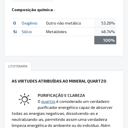
Composição química
:
O
Oxigênio
Outro não metálico
53.26%
Si
Silício
Metalóides
46.74%
100%
LITOTERAPIA
AS VIRTUDES ATRIBUÍDAS AO MINERAL QUARTZO
PURIFICAÇÃO E CLAREZA
O
quartzo
é considerado um verdadeiro
purificador energético capaz de absorver
todas as energias negativas, dissolvendo-as e
neutralizando-as, permitindo assim uma verdadeira
limpeza energética do ambiente ou do indivíduo. Além