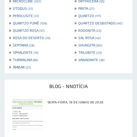
»
»
MICROCLINE
ORTHOCERA
(301)
(55)
»
»
OTODUS
PIRITA
(31)
(27)
»
»
PYROLUSITE
QUARTZO
(31)
(171)
»
»
QUARTZO FUMÊ
QUARTZO DESBOTADO
(106)
(40)
»
»
QUARTZO ROSA
RODONITA
(57)
(25)
»
»
ROSA DO DESERTO
SAL ROSA
(35)
(42)
»
»
SEPTARIA
SHUNGITA
(26)
(80)
»
»
SPHALERITE
TRILOBITE
(15)
(25)
»
»
TURMALINA
VANADINITE
(99)
(39)
»
ÂMBAR
(21)
BLOG - NNOTÍCIA
SEXTA-FEIRA, 19 DE JUNHO DE 2026