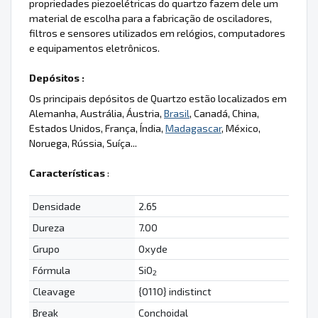
propriedades piezoelétricas do quartzo fazem dele um
material de escolha para a fabricação de osciladores,
filtros e sensores utilizados em relógios, computadores
e equipamentos eletrônicos.
Depósitos :
Os principais depósitos de Quartzo estão localizados em
Alemanha, Austrália, Áustria,
Brasil
, Canadá, China,
Estados Unidos, França, Índia,
Madagascar
, México,
Noruega, Rússia, Suíça...
Características
:
Densidade
2.65
Dureza
7.00
Grupo
Oxyde
Fórmula
SiO
2
Cleavage
{0110} indistinct
Break
Conchoidal