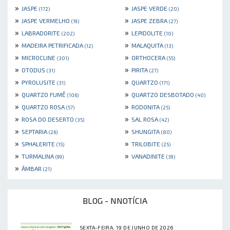
»
»
JASPE
JASPE VERDE
(172)
(20)
»
»
JASPE VERMELHO
JASPE ZEBRA
(19)
(27)
»
»
LABRADORITE
LEPIDOLITE
(202)
(10)
»
»
MADEIRA PETRIFICADA
MALAQUITA
(12)
(13)
»
»
MICROCLINE
ORTHOCERA
(301)
(55)
»
»
OTODUS
PIRITA
(31)
(27)
»
»
PYROLUSITE
QUARTZO
(31)
(171)
»
»
QUARTZO FUMÊ
QUARTZO DESBOTADO
(106)
(40)
»
»
QUARTZO ROSA
RODONITA
(57)
(25)
»
»
ROSA DO DESERTO
SAL ROSA
(35)
(42)
»
»
SEPTARIA
SHUNGITA
(26)
(80)
»
»
SPHALERITE
TRILOBITE
(15)
(25)
»
»
TURMALINA
VANADINITE
(99)
(39)
»
ÂMBAR
(21)
BLOG - NNOTÍCIA
SEXTA-FEIRA, 19 DE JUNHO DE 2026