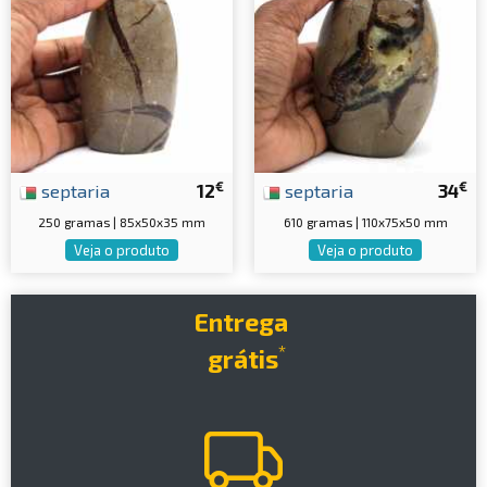
€
€
septaria
12
septaria
34
250 gramas | 85x50x35 mm
610 gramas | 110x75x50 mm
Veja o produto
Veja o produto
Entrega
*
grátis