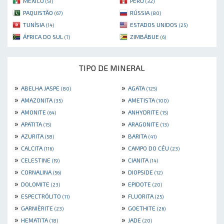
MÉXICO
PERU
(51)
(32)
PAQUISTÃO
RÚSSIA
(67)
(80)
TUNÍSIA
ESTADOS UNIDOS
(14)
(25)
ÁFRICA DO SUL
ZIMBÁBUE
(7)
(6)
TIPO DE MINERAL
»
»
ABELHA JASPE
AGATA
(80)
(125)
»
»
AMAZONITA
AMETISTA
(35)
(100)
»
»
AMONITE
ANHYDRITE
(64)
(15)
»
»
APATITA
ARAGONITE
(15)
(13)
»
»
AZURITA
BARITA
(58)
(41)
»
»
CALCITA
CAMPO DO CÉU
(116)
(23)
»
»
CELESTINE
CIANITA
(19)
(14)
»
»
CORNALINA
DIOPSIDE
(56)
(12)
»
»
DOLOMITE
EPIDOTE
(23)
(20)
»
»
ESPECTRÓLITO
FLUORITA
(11)
(25)
»
»
GARNIÈRITE
GOETHITE
(23)
(26)
»
»
HEMATITA
JADE
(18)
(20)