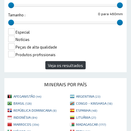
0 para 460mm
Tamanho :
Especial
Notícias
Peças de alta qualidade
Produtos profissionais
Veja os resultados
MINERAIS POR PAÍS
AFEGANISTÃO
ARGENTINA
(44)
(23)
BRASIL
CONGO - KINSHASA
(129)
(18)
REPÚBLICA DOMINICANA
ESPANHA
(8)
(48)
INDONÉSIA
LITUÂNIA
(84)
(21)
MARROCOS
MADAGASCAR
(354)
(1717)