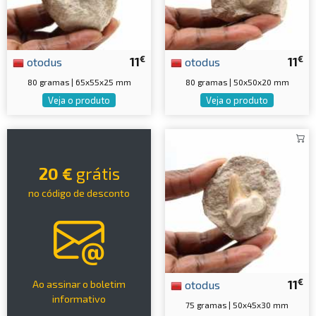
€
€
otodus
11
otodus
11
80 gramas | 65x55x25 mm
80 gramas | 50x50x20 mm
Veja o produto
Veja o produto
20 €
grátis
no código de desconto
€
otodus
11
Ao assinar o boletim
informativo
75 gramas | 50x45x30 mm