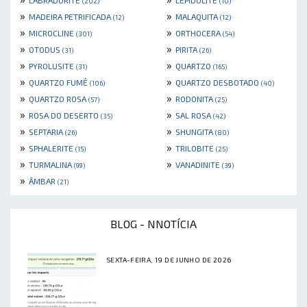
LABRADORITE
LEPIDOLITE
(202)
(10)
»
»
MADEIRA PETRIFICADA
MALAQUITA
(12)
(12)
»
»
MICROCLINE
ORTHOCERA
(301)
(54)
»
»
OTODUS
PIRITA
(31)
(26)
»
»
PYROLUSITE
QUARTZO
(31)
(165)
»
»
QUARTZO FUMÊ
QUARTZO DESBOTADO
(106)
(40)
»
»
QUARTZO ROSA
RODONITA
(57)
(25)
»
»
ROSA DO DESERTO
SAL ROSA
(35)
(42)
»
»
SEPTARIA
SHUNGITA
(26)
(80)
»
»
SPHALERITE
TRILOBITE
(15)
(25)
»
»
TURMALINA
VANADINITE
(99)
(39)
»
ÂMBAR
(21)
BLOG - NNOTÍCIA
SEXTA-FEIRA, 19 DE JUNHO DE 2026