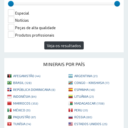
Especial
Notícias
Peças de alta qualidade
Produtos profissionais
Veja os resultados
MINERAIS POR PAÍS
AFEGANISTÃO
ARGENTINA
(44)
(21)
BRASIL
CONGO - KINSHASA
(128)
(17)
REPÚBLICA DOMINICANA
ESPANHA
(8)
(48)
INDONÉSIA
LITUÂNIA
(84)
(21)
MARROCOS
MADAGASCAR
(353)
(1709)
MÉXICO
PERU
(51)
(31)
PAQUISTÃO
RÚSSIA
(67)
(80)
TUNÍSIA
ESTADOS UNIDOS
(14)
(25)