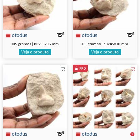
€
€
otodus
15
otodus
15
105 gramas | 60x55x35 mm
110 gramas | 60x45x30 mm
Veja o produto
Veja o produto
PRO
€
otodus
15
otodus