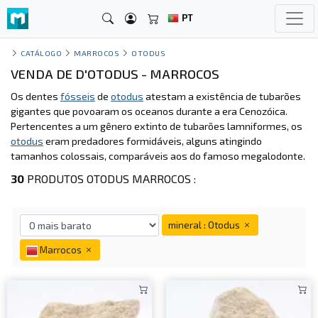
PT
CATÁLOGO
MARROCOS
OTODUS
VENDA DE D'OTODUS - MARROCOS
Os dentes
fósseis
de
otodus
atestam a existência de tubarões
gigantes que povoaram os oceanos durante a era Cenozóica.
Pertencentes a um gênero extinto de tubarões lamniformes, os
otodus
eram predadores formidáveis, alguns atingindo
tamanhos colossais, comparáveis aos do famoso megalodonte.
30
PRODUTOS OTODUS MARROCOS :
mineral : Otodus
Marrocos