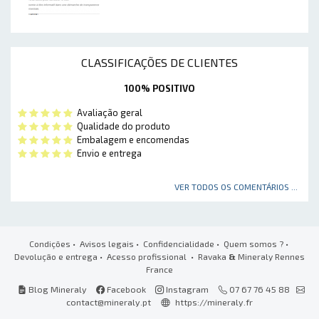
CLASSIFICAÇÕES DE CLIENTES
100% POSITIVO
Avaliação geral
Qualidade do produto
Embalagem e encomendas
Envio e entrega
VER TODOS OS COMENTÁRIOS ...
Condições
•
Avisos legais
•
Confidencialidade
•
Quem somos ?
•
Devolução e entrega
•
Acesso profissional
• Ravaka
&
Mineraly Rennes
France
Blog Mineraly
Facebook
Instagram
07 67 76 45 88
contact@mineraly.pt
https://mineraly.fr