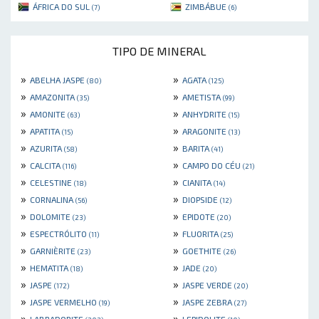
ÁFRICA DO SUL
ZIMBÁBUE
(7)
(6)
TIPO DE MINERAL
»
»
ABELHA JASPE
AGATA
(80)
(125)
»
»
AMAZONITA
AMETISTA
(35)
(99)
»
»
AMONITE
ANHYDRITE
(63)
(15)
»
»
APATITA
ARAGONITE
(15)
(13)
»
»
AZURITA
BARITA
(58)
(41)
»
»
CALCITA
CAMPO DO CÉU
(116)
(21)
»
»
CELESTINE
CIANITA
(18)
(14)
»
»
CORNALINA
DIOPSIDE
(56)
(12)
»
»
DOLOMITE
EPIDOTE
(23)
(20)
»
»
ESPECTRÓLITO
FLUORITA
(11)
(25)
»
»
GARNIÈRITE
GOETHITE
(23)
(26)
»
»
HEMATITA
JADE
(18)
(20)
»
»
JASPE
JASPE VERDE
(172)
(20)
»
»
JASPE VERMELHO
JASPE ZEBRA
(19)
(27)
»
»