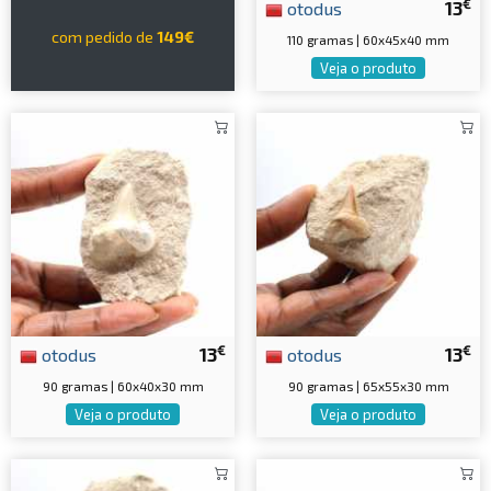
€
otodus
13
com pedido de
149€
110 gramas | 60x45x40 mm
Veja o produto
€
€
otodus
13
otodus
13
90 gramas | 60x40x30 mm
90 gramas | 65x55x30 mm
Veja o produto
Veja o produto