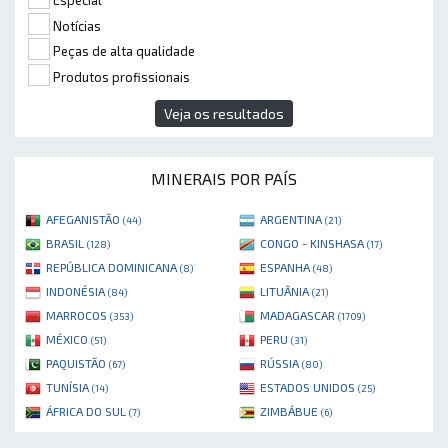
Especial
Notícias
Peças de alta qualidade
Produtos profissionais
Veja os resultados
MINERAIS POR PAÍS
AFEGANISTÃO
ARGENTINA
(44)
(21)
BRASIL
CONGO - KINSHASA
(128)
(17)
REPÚBLICA DOMINICANA
ESPANHA
(8)
(48)
INDONÉSIA
LITUÂNIA
(84)
(21)
MARROCOS
MADAGASCAR
(353)
(1709)
MÉXICO
PERU
(51)
(31)
PAQUISTÃO
RÚSSIA
(67)
(80)
TUNÍSIA
ESTADOS UNIDOS
(14)
(25)
ÁFRICA DO SUL
ZIMBÁBUE
(7)
(6)