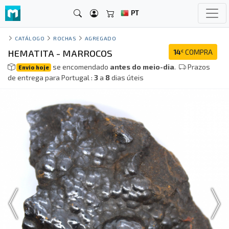
PT
CATÁLOGO
ROCHAS
AGREGADO
HEMATITA - MARROCOS
14
COMPRA
€
se encomendado
antes do meio-dia
.
Prazos
Envio hoje
de entrega para Portugal :
3
a
8
dias úteis