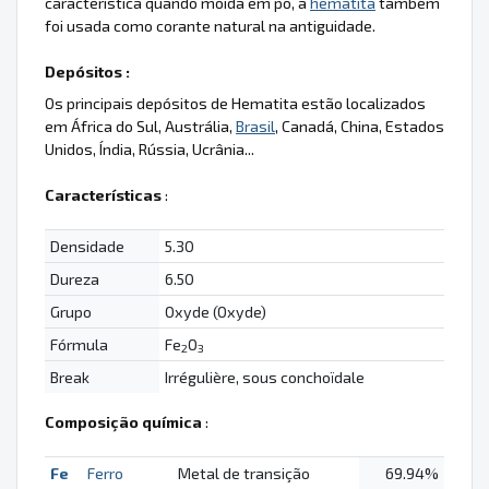
característica quando moída em pó, a
hematita
também
foi usada como corante natural na antiguidade.
Depósitos :
Os principais depósitos de Hematita estão localizados
em África do Sul, Austrália,
Brasil
, Canadá, China, Estados
Unidos, Índia, Rússia, Ucrânia...
Características
:
Densidade
5.30
Dureza
6.50
Grupo
Oxyde (Oxyde)
Fórmula
Fe
O
2
3
Break
Irrégulière, sous conchoïdale
Composição química
:
Fe
Ferro
Metal de transição
69.94%