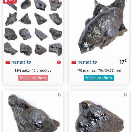
PRO
€
hematita
hematita
17
1.94 quilo | 16 produtos
170 gramas | 70x40x35 mm
Veja o produto
Veja o produto