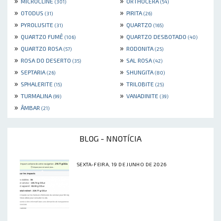
»
»
MICROCLINE
ORTHOCERA
(301)
(54)
»
»
OTODUS
PIRITA
(31)
(26)
»
»
PYROLUSITE
QUARTZO
(31)
(165)
»
»
QUARTZO FUMÊ
QUARTZO DESBOTADO
(106)
(40)
»
»
QUARTZO ROSA
RODONITA
(57)
(25)
»
»
ROSA DO DESERTO
SAL ROSA
(35)
(42)
»
»
SEPTARIA
SHUNGITA
(26)
(80)
»
»
SPHALERITE
TRILOBITE
(15)
(25)
»
»
TURMALINA
VANADINITE
(99)
(39)
»
ÂMBAR
(21)
BLOG - NNOTÍCIA
SEXTA-FEIRA, 19 DE JUNHO DE 2026