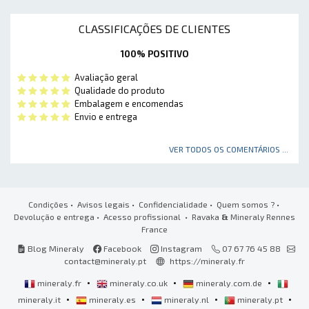
CLASSIFICAÇÕES DE CLIENTES
100% POSITIVO
Avaliação geral
Qualidade do produto
Embalagem e encomendas
Envio e entrega
VER TODOS OS COMENTÁRIOS ...
Condições
•
Avisos legais
•
Confidencialidade
•
Quem somos ?
•
Devolução e entrega
•
Acesso profissional
• Ravaka
&
Mineraly Rennes
France
Blog Mineraly
Facebook
Instagram
07 67 76 45 88
contact@mineraly.pt
https://mineraly.fr
•
•
•
mineraly.fr
mineraly.co.uk
mineraly.com.de
•
•
•
•
mineraly.it
mineraly.es
mineraly.nl
mineraly.pt