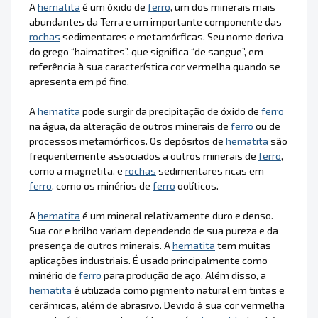
A
hematita
é um óxido de
ferro
, um dos minerais mais
abundantes da Terra e um importante componente das
rochas
sedimentares e metamórficas. Seu nome deriva
do grego “haimatites”, que significa “de sangue”, em
referência à sua característica cor vermelha quando se
apresenta em pó fino.
A
hematita
pode surgir da precipitação de óxido de
ferro
na água, da alteração de outros minerais de
ferro
ou de
processos metamórficos. Os depósitos de
hematita
são
frequentemente associados a outros minerais de
ferro
,
como a magnetita, e
rochas
sedimentares ricas em
ferro
, como os minérios de
ferro
oolíticos.
A
hematita
é um mineral relativamente duro e denso.
Sua cor e brilho variam dependendo de sua pureza e da
presença de outros minerais. A
hematita
tem muitas
aplicações industriais. É usado principalmente como
minério de
ferro
para produção de aço. Além disso, a
hematita
é utilizada como pigmento natural em tintas e
cerâmicas, além de abrasivo. Devido à sua cor vermelha