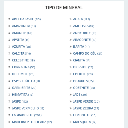
TIPO DE MINERAL
»
»
ABELHA JASPE
AGATA
(80)
(125)
»
»
AMAZONITA
AMETISTA
(35)
(99)
»
»
AMONITE
ANHYDRITE
(63)
(15)
»
»
APATITA
ARAGONITE
(15)
(13)
»
»
AZURITA
BARITA
(58)
(41)
»
»
CALCITA
CAMPO DO CÉU
(116)
(21)
»
»
CELESTINE
CIANITA
(18)
(14)
»
»
CORNALINA
DIOPSIDE
(56)
(12)
»
»
DOLOMITE
EPIDOTE
(23)
(20)
»
»
ESPECTRÓLITO
FLUORITA
(11)
(25)
»
»
GARNIÈRITE
GOETHITE
(23)
(26)
»
»
HEMATITA
JADE
(18)
(20)
»
»
JASPE
JASPE VERDE
(172)
(20)
»
»
JASPE VERMELHO
JASPE ZEBRA
(19)
(27)
»
»
LABRADORITE
LEPIDOLITE
(202)
(10)
»
»
MADEIRA PETRIFICADA
MALAQUITA
(12)
(12)