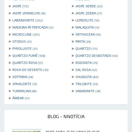
»
»
JASPE
JASPE VERDE
(172)
(20)
»
»
JASPE VERMELHO
JASPE ZEBRA
(19)
(27)
»
»
LABRADORITE
LEPIDOLITE
(202)
(10)
»
»
MADEIRA PETRIFICADA
MALAQUITA
(12)
(13)
»
»
MICROCLINE
ORTHOCERA
(301)
(54)
»
»
OTODUS
PIRITA
(31)
(26)
»
»
PYROLUSITE
QUARTZO
(31)
(171)
»
»
QUARTZO FUMÊ
QUARTZO DESBOTADO
(106)
(40)
»
»
QUARTZO ROSA
RODONITA
(57)
(25)
»
»
ROSA DO DESERTO
SAL ROSA
(35)
(42)
»
»
SEPTARIA
SHUNGITA
(26)
(80)
»
»
SPHALERITE
TRILOBITE
(15)
(25)
»
»
TURMALINA
VANADINITE
(99)
(39)
»
ÂMBAR
(21)
BLOG - NNOTÍCIA
SEXTA-FEIRA, 19 DE JUNHO DE 2026