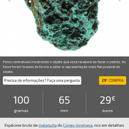
Fotos contratuais mostrando o objeto que você receberá ao fazer o pedido. As
fotos foram tiradas de forma a obter a representação mais fiel possível do
objeto.
Precisa de informações? Faça uma pergunta
29
COMPRA
€
100
65
29
€
gramas
mm
euros
Espécime bruto de
malaquita
do
Congo-kinshasa
, rico em detalhes