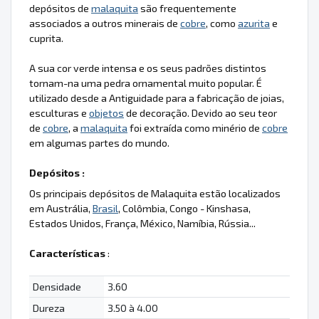
depósitos de
malaquita
são frequentemente
associados a outros minerais de
cobre
, como
azurita
e
cuprita.
A sua cor verde intensa e os seus padrões distintos
tornam-na uma pedra ornamental muito popular. É
utilizado desde a Antiguidade para a fabricação de joias,
esculturas e
objetos
de decoração. Devido ao seu teor
de
cobre
, a
malaquita
foi extraída como minério de
cobre
em algumas partes do mundo.
Depósitos :
Os principais depósitos de Malaquita estão localizados
em Austrália,
Brasil
, Colômbia, Congo - Kinshasa,
Estados Unidos, França, México, Namíbia, Rússia...
Características
:
Densidade
3.60
Dureza
3.50 à 4.00