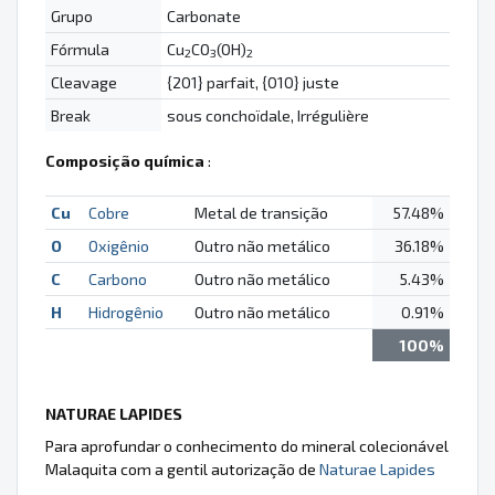
Grupo
Carbonate
Fórmula
Cu
CO
(OH)
2
3
2
Cleavage
{201} parfait, {010} juste
Break
sous conchoïdale, Irrégulière
Composição química
:
Cu
Cobre
Metal de transição
57.48%
O
Oxigênio
Outro não metálico
36.18%
C
Carbono
Outro não metálico
5.43%
H
Hidrogênio
Outro não metálico
0.91%
100%
NATURAE LAPIDES
Para aprofundar o conhecimento do mineral colecionável
Malaquita com a gentil autorização de
Naturae Lapides