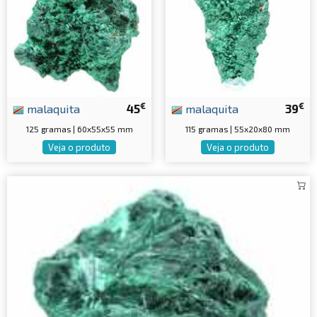
€
€
malaquita
45
malaquita
39
125 gramas | 60x55x55 mm
115 gramas | 55x20x80 mm
Veja o produto
Veja o produto