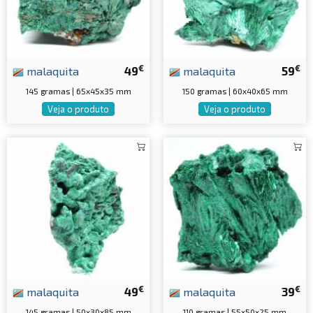
€
€
malaquita
49
malaquita
59
145 gramas | 65x45x35 mm
150 gramas | 60x40x65 mm
Veja o produto
Veja o produto
€
€
malaquita
49
malaquita
39
145 gramas | 50x30x85 mm
110 gramas | 55x50x25 mm