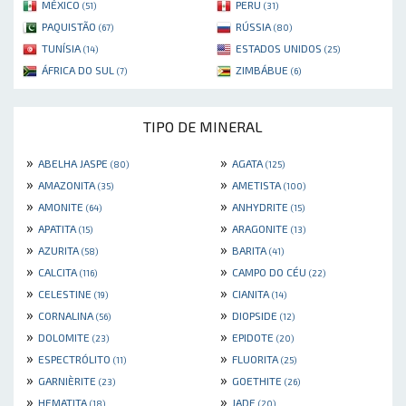
MÉXICO
PERU
(51)
(31)
PAQUISTÃO
RÚSSIA
(67)
(80)
TUNÍSIA
ESTADOS UNIDOS
(14)
(25)
ÁFRICA DO SUL
ZIMBÁBUE
(7)
(6)
TIPO DE MINERAL
»
»
ABELHA JASPE
AGATA
(80)
(125)
»
»
AMAZONITA
AMETISTA
(35)
(100)
»
»
AMONITE
ANHYDRITE
(64)
(15)
»
»
APATITA
ARAGONITE
(15)
(13)
»
»
AZURITA
BARITA
(58)
(41)
»
»
CALCITA
CAMPO DO CÉU
(116)
(22)
»
»
CELESTINE
CIANITA
(19)
(14)
»
»
CORNALINA
DIOPSIDE
(56)
(12)
»
»
DOLOMITE
EPIDOTE
(23)
(20)
»
»
ESPECTRÓLITO
FLUORITA
(11)
(25)
»
»
GARNIÈRITE
GOETHITE
(23)
(26)
»
»
HEMATITA
JADE
(18)
(20)