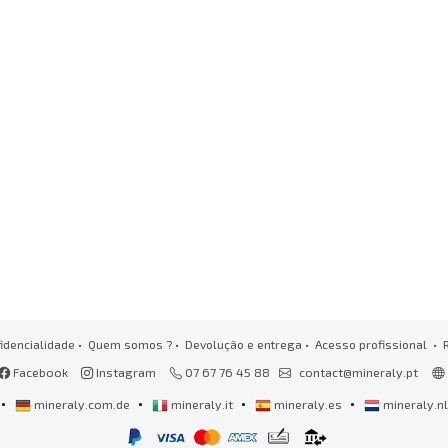
idencialidade
•
Quem somos ?
•
Devolução e entrega
•
Acesso profissional
• 
Facebook
Instagram
07 67 76 45 88
contact@mineraly.pt
•
•
•
•
mineraly.com.de
mineraly.it
mineraly.es
mineraly.n