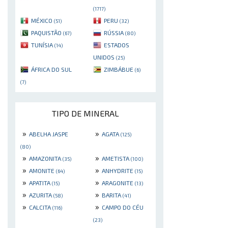
(1717)
MÉXICO
PERU
(51)
(32)
PAQUISTÃO
RÚSSIA
(67)
(80)
TUNÍSIA
ESTADOS
(14)
UNIDOS
(25)
ÁFRICA DO SUL
ZIMBÁBUE
(6)
(7)
TIPO DE MINERAL
»
»
ABELHA JASPE
AGATA
(125)
(80)
»
»
AMAZONITA
AMETISTA
(35)
(100)
»
»
AMONITE
ANHYDRITE
(64)
(15)
»
»
APATITA
ARAGONITE
(15)
(13)
»
»
AZURITA
BARITA
(58)
(41)
»
»
CALCITA
CAMPO DO CÉU
(116)
(23)