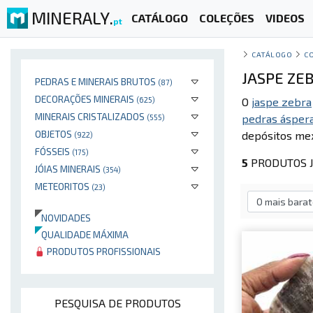
MINERALY.
CATÁLOGO
COLEÇÕES
VIDEOS
pt
CATÁLOGO
C
JASPE ZE
PEDRAS E MINERAIS BRUTOS
(87)
DECORAÇÕES MINERAIS
(625)
O
jaspe zebra
MINERAIS CRISTALIZADOS
pedras ásper
(555)
OBJETOS
depósitos mex
(922)
FÓSSEIS
(175)
5
PRODUTOS J
JÓIAS MINERAIS
(354)
METEORITOS
(23)
NOVIDADES
QUALIDADE MÁXIMA
PRODUTOS PROFISSIONAIS
PESQUISA DE PRODUTOS