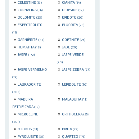
»
»
CELESTINE
CIANITA
(19)
(14)
»
»
CORNALINA
DIOPSIDE
(56)
(12)
»
»
DOLOMITE
EPIDOTE
(23)
(20)
»
»
ESPECTRÓLITO
FLUORITA
(25)
(11)
»
»
GARNIÈRITE
GOETHITE
(23)
(26)
»
»
HEMATITA
JADE
(18)
(20)
»
»
JASPE
JASPE VERDE
(172)
(20)
»
»
JASPE VERMELHO
JASPE ZEBRA
(27)
(19)
»
»
LABRADORITE
LEPIDOLITE
(10)
(202)
»
»
MADEIRA
MALAQUITA
(13)
PETRIFICADA
(12)
»
»
MICROCLINE
ORTHOCERA
(55)
(301)
»
»
OTODUS
PIRITA
(31)
(27)
»
»
PYROLUSITE
QUARTZO
(31)
(171)