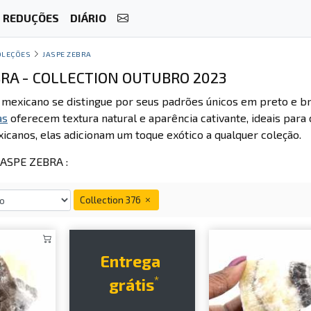
REDUÇÕES
DIÁRIO
OLEÇÕES
JASPE ZEBRA
BRA - COLLECTION OUTUBRO 2023
mexicano se distingue por seus padrões únicos em preto e br
as
oferecem textura natural e aparência cativante, ideais para
icanos, elas adicionam um toque exótico a qualquer coleção.
ASPE ZEBRA :
Collection 376
Entrega
*
grátis