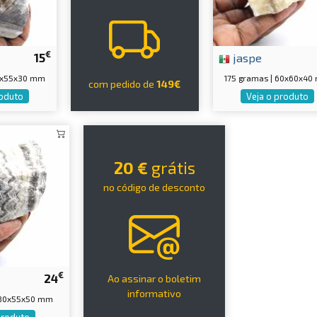
€
15
jaspe
75x55x30 mm
175 gramas | 60x60x4
com pedido de
149€
roduto
Veja o produto
20 €
grátis
no código de desconto
€
24
Ao assinar o boletim
informativo
 80x55x50 mm
produto