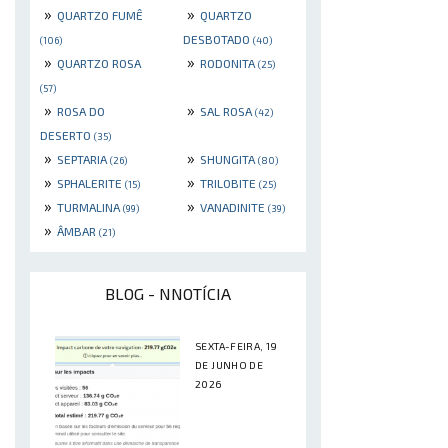
»
»
QUARTZO FUMÊ
QUARTZO
DESBOTADO
(106)
(40)
»
»
QUARTZO ROSA
RODONITA
(25)
(57)
»
»
ROSA DO
SAL ROSA
(42)
DESERTO
(35)
»
»
SEPTARIA
SHUNGITA
(26)
(80)
»
»
SPHALERITE
TRILOBITE
(15)
(25)
»
»
TURMALINA
VANADINITE
(99)
(39)
»
ÂMBAR
(21)
BLOG - NNOTÍCIA
SEXTA-FEIRA, 19
DE JUNHO DE
2026