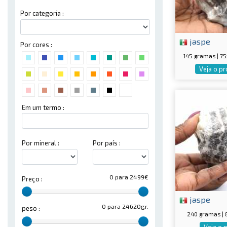
Por categoria :
jaspe
Por cores :
145 gramas | 
Veja o p
Em um termo :
Por mineral :
Por país :
0 para 2499€
Preço :
jaspe
0 para 24620gr.
peso :
240 gramas |
Veja o 