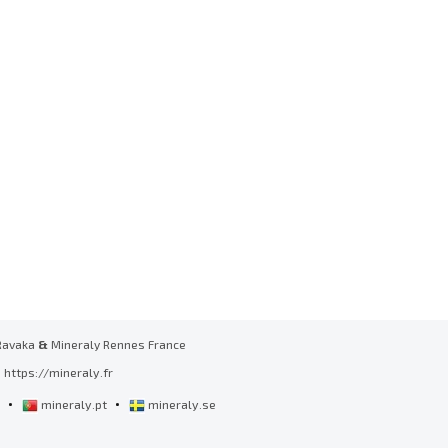
Ravaka
&
Mineraly Rennes France
https://mineraly.fr
•
•
l
mineraly.pt
mineraly.se