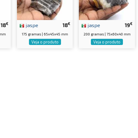
€
€
€
18
jaspe
18
jaspe
19
0 mm
175 gramas | 65x45x45 mm
200 gramas | 75x60x40 mm
Veja o produto
Veja o produto