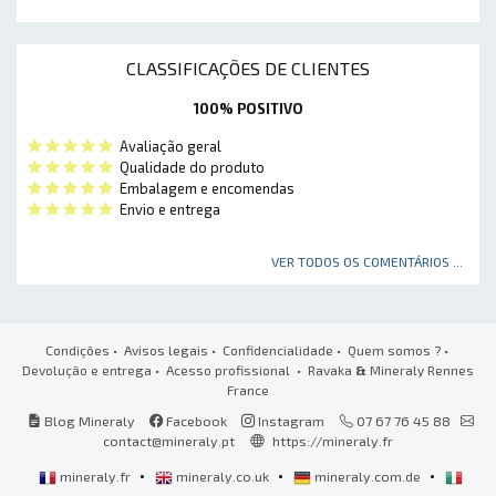
CLASSIFICAÇÕES DE CLIENTES
100% POSITIVO
Avaliação geral
Qualidade do produto
Embalagem e encomendas
Envio e entrega
VER TODOS OS COMENTÁRIOS ...
Condições
•
Avisos legais
•
Confidencialidade
•
Quem somos ?
•
Devolução e entrega
•
Acesso profissional
• Ravaka
&
Mineraly Rennes
France
Blog Mineraly
Facebook
Instagram
07 67 76 45 88
contact@mineraly.pt
https://mineraly.fr
•
•
•
mineraly.fr
mineraly.co.uk
mineraly.com.de