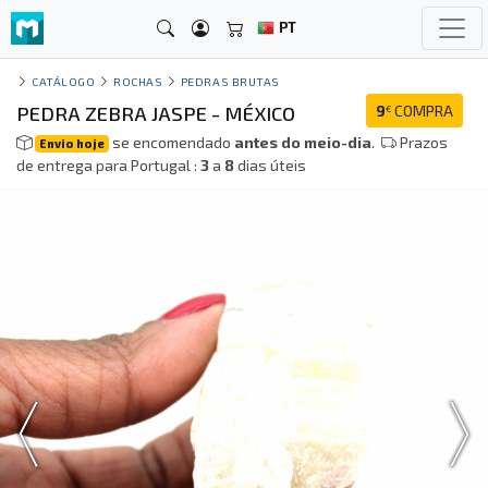
PT
CATÁLOGO
ROCHAS
PEDRAS BRUTAS
PEDRA ZEBRA JASPE - MÉXICO
9
COMPRA
€
se encomendado
antes do meio-dia
.
Prazos
Envio hoje
de entrega para Portugal :
3
a
8
dias úteis