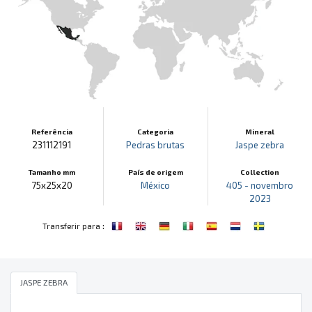
Referência
Categoria
Mineral
231112191
Pedras brutas
Jaspe zebra
Tamanho mm
País de origem
Collection
75x25x20
México
405 - novembro
2023
:
Transferir para
JASPE ZEBRA