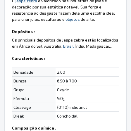
O
jaspe zebra
é valorizado nas indústrias de joias e
decoração por sua estética notável. Sua força e
resistência ao desgaste fazem dele uma escolha ideal
para criar joias, esculturas e
objetos
de arte.
Depósitos :
Os principais depósitos de Jaspe zebra estão localizados
em África do Sul, Austrália,
Brasil
, Índia, Madagascar...
Características
:
Densidade
2.60
Dureza
6.50 à 7.00
Grupo
Oxyde
Fórmula
SiO
2
Cleavage
{0110} indistinct
Break
Conchoidal
Composição química
: