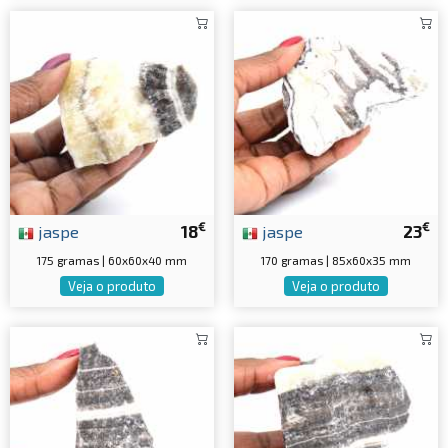
€
€
jaspe
18
jaspe
23
175 gramas | 60x60x40 mm
170 gramas | 85x60x35 mm
Veja o produto
Veja o produto