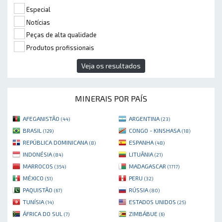
Especial
Notícias
Peças de alta qualidade
Produtos profissionais
Veja os resultados
MINERAIS POR PAÍS
AFEGANISTÃO
ARGENTINA
(44)
(23)
BRASIL
CONGO - KINSHASA
(129)
(18)
REPÚBLICA DOMINICANA
ESPANHA
(8)
(48)
INDONÉSIA
LITUÂNIA
(84)
(21)
MARROCOS
MADAGASCAR
(354)
(1717)
MÉXICO
PERU
(51)
(32)
PAQUISTÃO
RÚSSIA
(67)
(80)
TUNÍSIA
ESTADOS UNIDOS
(14)
(25)
ÁFRICA DO SUL
ZIMBÁBUE
(7)
(6)