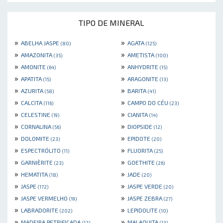
TIPO DE MINERAL
»
»
ABELHA JASPE
AGATA
(80)
(125)
»
»
AMAZONITA
AMETISTA
(35)
(100)
»
»
AMONITE
ANHYDRITE
(64)
(15)
»
»
APATITA
ARAGONITE
(15)
(13)
»
»
AZURITA
BARITA
(58)
(41)
»
»
CALCITA
CAMPO DO CÉU
(116)
(23)
»
»
CELESTINE
CIANITA
(19)
(14)
»
»
CORNALINA
DIOPSIDE
(56)
(12)
»
»
DOLOMITE
EPIDOTE
(23)
(20)
»
»
ESPECTRÓLITO
FLUORITA
(11)
(25)
»
»
GARNIÈRITE
GOETHITE
(23)
(26)
»
»
HEMATITA
JADE
(18)
(20)
»
»
JASPE
JASPE VERDE
(172)
(20)
»
»
JASPE VERMELHO
JASPE ZEBRA
(19)
(27)
»
»
LABRADORITE
LEPIDOLITE
(202)
(10)
»
»
MADEIRA PETRIFICADA
MALAQUITA
(12)
(13)