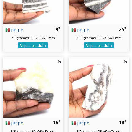
€
€
jaspe
9
jaspe
25
60 gramas | 80x50x40 mm
200 gramas | 80x60x40 mm
Veja o produto
Veja o produto
€
€
jaspe
16
jaspe
18
120 gramas | 65x50x35 mm
135 gramas | 90x45x25 mm