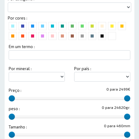
Por cores :
Em um termo :
Por mineral :
Por país :
0 para 2499€
Preço :
0 para 24620gr.
peso :
0 para 460mm
Tamanho :