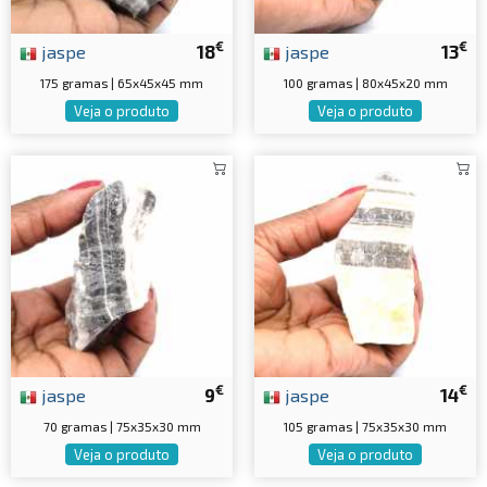
€
€
jaspe
18
jaspe
13
175 gramas | 65x45x45 mm
100 gramas | 80x45x20 mm
Veja o produto
Veja o produto
€
€
jaspe
9
jaspe
14
70 gramas | 75x35x30 mm
105 gramas | 75x35x30 mm
Veja o produto
Veja o produto