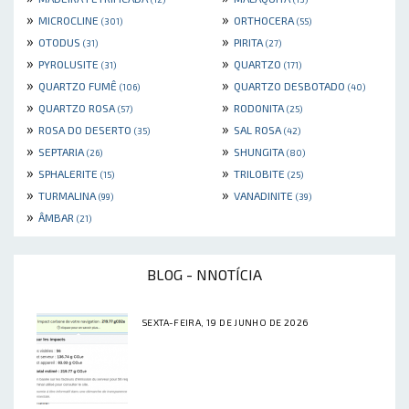
»
»
MICROCLINE
ORTHOCERA
(301)
(55)
»
»
OTODUS
PIRITA
(31)
(27)
»
»
PYROLUSITE
QUARTZO
(31)
(171)
»
»
QUARTZO FUMÊ
QUARTZO DESBOTADO
(106)
(40)
»
»
QUARTZO ROSA
RODONITA
(57)
(25)
»
»
ROSA DO DESERTO
SAL ROSA
(35)
(42)
»
»
SEPTARIA
SHUNGITA
(26)
(80)
»
»
SPHALERITE
TRILOBITE
(15)
(25)
»
»
TURMALINA
VANADINITE
(99)
(39)
»
ÂMBAR
(21)
BLOG - NNOTÍCIA
SEXTA-FEIRA, 19 DE JUNHO DE 2026