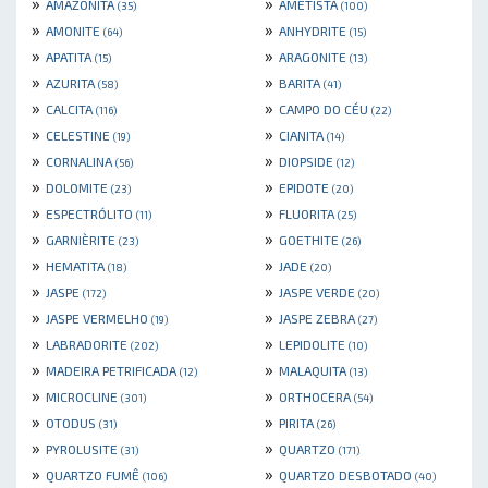
»
»
AMAZONITA
AMETISTA
(35)
(100)
»
»
AMONITE
ANHYDRITE
(64)
(15)
»
»
APATITA
ARAGONITE
(15)
(13)
»
»
AZURITA
BARITA
(58)
(41)
»
»
CALCITA
CAMPO DO CÉU
(116)
(22)
»
»
CELESTINE
CIANITA
(19)
(14)
»
»
CORNALINA
DIOPSIDE
(56)
(12)
»
»
DOLOMITE
EPIDOTE
(23)
(20)
»
»
ESPECTRÓLITO
FLUORITA
(11)
(25)
»
»
GARNIÈRITE
GOETHITE
(23)
(26)
»
»
HEMATITA
JADE
(18)
(20)
»
»
JASPE
JASPE VERDE
(172)
(20)
»
»
JASPE VERMELHO
JASPE ZEBRA
(19)
(27)
»
»
LABRADORITE
LEPIDOLITE
(202)
(10)
»
»
MADEIRA PETRIFICADA
MALAQUITA
(12)
(13)
»
»
MICROCLINE
ORTHOCERA
(301)
(54)
»
»
OTODUS
PIRITA
(31)
(26)
»
»
PYROLUSITE
QUARTZO
(31)
(171)
»
»
QUARTZO FUMÊ
QUARTZO DESBOTADO
(106)
(40)