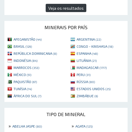
Veja os resultados
MINERAIS POR PAÍS
AFEGANISTÃO
ARGENTINA
(44)
(22)
BRASIL
CONGO - KINSHASA
(129)
(18)
REPÚBLICA DOMINICANA
ESPANHA
(8)
(48)
INDONÉSIA
LITUÂNIA
(84)
(21)
MARROCOS
MADAGASCAR
(353)
(1717)
MÉXICO
PERU
(51)
(31)
PAQUISTÃO
RÚSSIA
(67)
(80)
TUNÍSIA
ESTADOS UNIDOS
(14)
(25)
ÁFRICA DO SUL
ZIMBÁBUE
(7)
(6)
TIPO DE MINERAL
»
»
ABELHA JASPE
AGATA
(80)
(125)