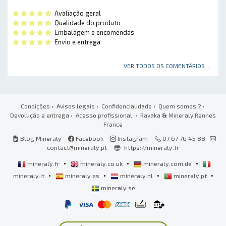
Avaliação geral
Qualidade do produto
Embalagem e encomendas
Envio e entrega
VER TODOS OS COMENTÁRIOS ...
Condições
•
Avisos legais
•
Confidencialidade
•
Quem somos ?
•
Devolução e entrega
•
Acesso profissional
• Ravaka
&
Mineraly Rennes
France
Blog Mineraly
Facebook
Instagram
07 67 76 45 88
contact@mineraly.pt
https://mineraly.fr
•
•
•
mineraly.fr
mineraly.co.uk
mineraly.com.de
•
•
•
•
mineraly.it
mineraly.es
mineraly.nl
mineraly.pt
mineraly.se