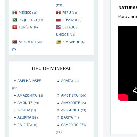
(1717)
NATURAE
MÉXICO
PERU
(51)
(31)
Para apro
PAQUISTÃO
RÚSSIA
(67)
(80)
TUNÍSIA
ESTADOS
(14)
UNIDOS
(25)
ÁFRICA DO SUL
ZIMBÁBUE
(6)
(7)
TIPO DE MINERAL
»
»
ABELHA JASPE
AGATA
(125)
(80)
»
»
AMAZONITA
AMETISTA
(35)
(100)
»
»
AMONITE
ANHYDRITE
(64)
(15)
»
»
APATITA
ARAGONITE
(15)
(13)
»
»
AZURITA
BARITA
(58)
(41)
»
»
CALCITA
CAMPO DO CÉU
(116)
(22)