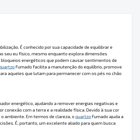
ização. É conhecido por sua capacidade de equilibrar e
 ao seu eu físico, mesmo enquanto explora dimensões
erar bloqueios energéticos que podem causar sentimentos de
quartzo
Fumado facilita a manutenção do equilíbrio, promove
l para aqueles que lutam para permanecer com os pés no chão
dor energético, ajudando a remover energias negativas e
onexão com a terra e a realidade física. Devido à sua cor
e o ambiente. Em termos de clareza, o
quartzo
Fumado ajuda a
isões. É, portanto, um excelente aliado para quem busca