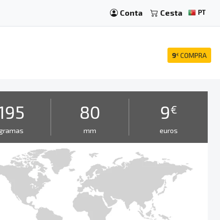
Conta
Cesta
PT
9
COMPRA
€
195
80
9
€
gramas
mm
euros