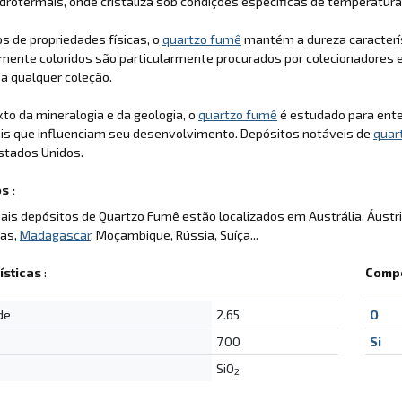
idrotermais, onde cristaliza sob condições específicas de temperatura
 de propriedades físicas, o
quartzo fumê
mantém a dureza caracterí
ente coloridos são particularmente procurados por colecionadores e
o a qualquer coleção.
to da mineralogia e da geologia, o
quartzo fumê
é estudado para ente
is que influenciam seu desenvolvimento. Depósitos notáveis de
quar
stados Unidos.
s :
pais depósitos de Quartzo Fumê estão localizados em Austrália, Áustria
as,
Madagascar
, Moçambique, Rússia, Suíça...
ísticas
:
Compo
de
2.65
O
7.00
Si
SiO
2