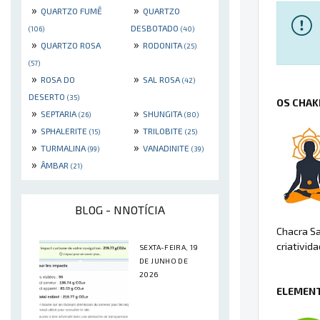
»
»
QUARTZO FUMÊ
QUARTZO
DESBOTADO
(106)
(40)
»
»
QUARTZO ROSA
RODONITA
(25)
(57)
»
»
ROSA DO
SAL ROSA
(42)
DESERTO
(35)
OS CHAK
»
»
SEPTARIA
SHUNGITA
(26)
(80)
»
»
SPHALERITE
TRILOBITE
(15)
(25)
»
»
TURMALINA
VANADINITE
(99)
(39)
»
ÂMBAR
(21)
BLOG - NNOTÍCIA
Chacra Sa
criativida
SEXTA-FEIRA, 19
DE JUNHO DE
2026
ELEMENT