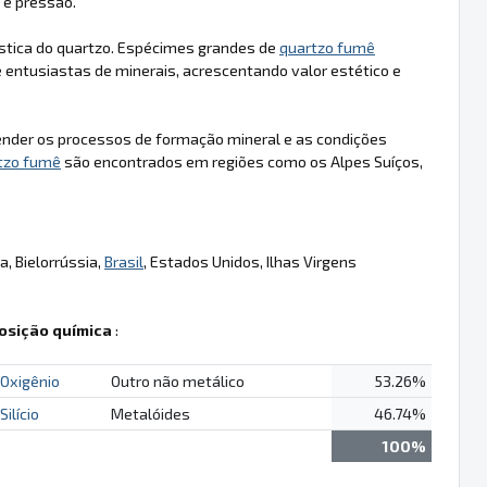
 e pressão.
stica do quartzo. Espécimes grandes de
quartzo fumê
 entusiastas de minerais, acrescentando valor estético e
nder os processos de formação mineral e as condições
tzo fumê
são encontrados em regiões como os Alpes Suíços,
, Bielorrússia,
Brasil
, Estados Unidos, Ilhas Virgens
sição química
:
Oxigênio
Outro não metálico
53.26%
Silício
Metalóides
46.74%
100%