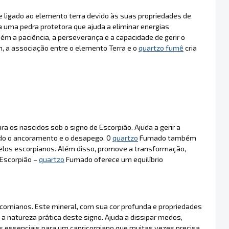
ligado ao elemento terra devido às suas propriedades de
a uma pedra protetora que ajuda a eliminar energias
m a paciência, a perseverança e a capacidade de gerir o
im, a associação entre o elemento Terra e o
quartzo fumê
cria
 os nascidos sob o signo de Escorpião. Ajuda a gerir a
ndo o ancoramento e o desapego. O
quartzo
Fumado também
pelos escorpianos. Além disso, promove a transformação,
 Escorpião –
quartzo
Fumado oferece um equilíbrio
ornianos. Este mineral, com sua cor profunda e propriedades
 natureza prática deste signo. Ajuda a dissipar medos,
des essenciais para um capricorniano que muitas vezes precisa