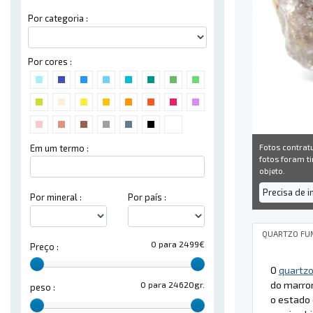
Por categoria :
Por cores :
Fotos contrat
Em um termo :
fotos foram ti
objeto.
Precisa de 
Por mineral :
Por país :
QUARTZO FU
0 para 2499€
Preço :
O
quartz
do marrom
0 para 24620gr.
peso :
o estado