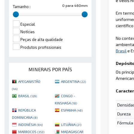
e veios h
0 para 460mm
Tamanho :
Em termos
uniformem
Especial
científic
Notícias
No contex
Peças de alta qualidade
ambienta
Produtos profissionais
Brasil
e E
Depósito
MINERAIS POR PAÍS
Os princi
American
AFEGANISTÃO
ARGENTINA
(22)
(44)
Caracter
BRASIL
CONGO -
(129)
KINSHASA
(18)
Densida
REPÚBLICA
ESPANHA
(48)
Dureza
DOMINICANA
(8)
Fórmula
INDONÉSIA
LITUÂNIA
(84)
(21)
MARROCOS
MADAGASCAR
(353)