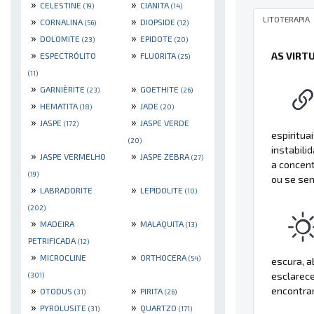
»
»
CELESTINE
CIANITA
(19)
(14)
LITOTERAPIA
»
»
CORNALINA
DIOPSIDE
(56)
(12)
»
»
DOLOMITE
EPIDOTE
(23)
(20)
»
»
AS VIRT
ESPECTRÓLITO
FLUORITA
(25)
(11)
»
»
GARNIÈRITE
GOETHITE
(23)
(26)
»
»
HEMATITA
JADE
(18)
(20)
»
»
JASPE
JASPE VERDE
(172)
espiritua
(20)
instabilid
»
»
JASPE VERMELHO
JASPE ZEBRA
(27)
a concent
(19)
ou se se
»
»
LABRADORITE
LEPIDOLITE
(10)
(202)
»
»
MADEIRA
MALAQUITA
(13)
PETRIFICADA
(12)
»
»
MICROCLINE
ORTHOCERA
(54)
escura, a
esclarec
(301)
»
»
encontrar
OTODUS
PIRITA
(31)
(26)
»
»
PYROLUSITE
QUARTZO
(31)
(171)