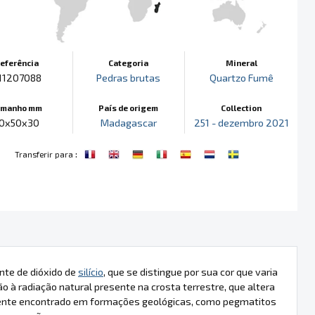
eferência
Categoria
Mineral
11207088
Pedras brutas
Quartzo Fumê
amanho mm
País de origem
Collection
0x50x30
Madagascar
251 - dezembro 2021
:
Transferir para
nte de dióxido de
silício
, que se distingue por sua cor que varia
o à radiação natural presente na crosta terrestre, que altera
nte encontrado em formações geológicas, como pegmatitos