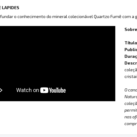
 LAPIDES
fundar o conhecimento do mineral colecionável Quartzo Fumê com a g
Sobre
Títul
Publi
Dura
Descr
coleçã
crista
O can
Natur
coleçã
permit
nos of
compre