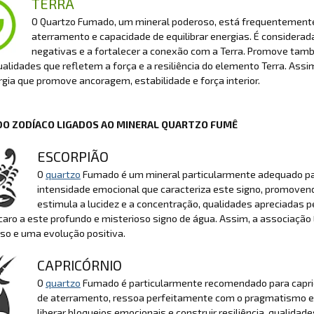
TERRA
O Quartzo Fumado, um mineral poderoso, está frequentemente 
aterramento e capacidade de equilibrar energias. É considerad
negativas e a fortalecer a conexão com a Terra. Promove també
ualidades que refletem a força e a resiliência do elemento Terra. Ass
gia que promove ancoragem, estabilidade e força interior.
DO ZODÍACO LIGADOS AO MINERAL QUARTZO FUMÊ
ESCORPIÃO
O
quartzo
Fumado é um mineral particularmente adequado para
intensidade emocional que caracteriza este signo, promove
estimula a lucidez e a concentração, qualidades apreciadas 
caro a este profundo e misterioso signo de água. Assim, a associação
so e uma evolução positiva.
CAPRICÓRNIO
O
quartzo
Fumado é particularmente recomendado para capric
de aterramento, ressoa perfeitamente com o pragmatismo e a
liberar bloqueios emocionais e construir resiliência, qualida