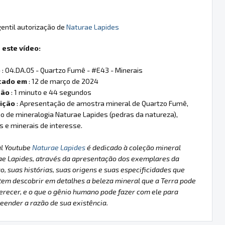
entil autorização de
Naturae Lapides
 este vídeo:
o
: 04.DA.05 - Quartzo Fumê - #E43 - Minerais
cado em
: 12 de março de 2024
ção
: 1 minuto e 44 segundos
ição
: Apresentação de amostra mineral de Quartzo Fumê,
o de mineralogia Naturae Lapides (pedras da natureza),
is e minerais de interesse.
al Youtube
Naturae Lapides
é dedicado à coleção mineral
ae Lapides, através da apresentação dos exemplares da
o, suas histórias, suas origens e suas especificidades que
em descobrir em detalhes a beleza mineral que a Terra pode
erecer, e o que o gênio humano pode fazer com ele para
ender a razão de sua existência.