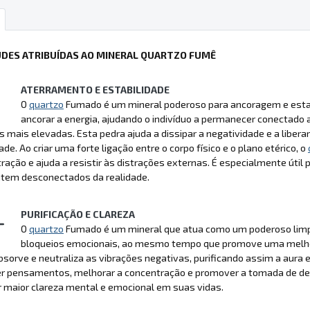
UDES ATRIBUÍDAS AO MINERAL QUARTZO FUMÊ
ATERRAMENTO E ESTABILIDADE
O
quartzo
Fumado é um mineral poderoso para ancoragem e estabil
ancorar a energia, ajudando o indivíduo a permanecer conectado
is mais elevadas. Esta pedra ajuda a dissipar a negatividade e a lib
ade. Ao criar uma forte ligação entre o corpo físico e o plano etérico, o
ração e ajuda a resistir às distrações externas. É especialmente úti
ntem desconectados da realidade.
PURIFICAÇÃO E CLAREZA
O
quartzo
Fumado é um mineral que atua como um poderoso limpa
bloqueios emocionais, ao mesmo tempo que promove uma melhor c
bsorve e neutraliza as vibrações negativas, purificando assim a aura 
er pensamentos, melhorar a concentração e promover a tomada de dec
 maior clareza mental e emocional em suas vidas.