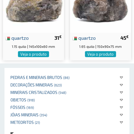
€
€
quartzo
31
quartzo
45
1.15 quilo | 145x100x60 mm
1.65 quilo | 150x90x75 mm
Veja o produto
Veja o produto
PEDRAS E MINERAIS BRUTOS
(86)
DECORAÇÕES MINERAIS
(623)
MINERAIS CRISTALIZADOS
(548)
OBJETOS
(918)
FÓSSEIS
(169)
JÓIAS MINERAIS
(354)
METEORITOS
(21)