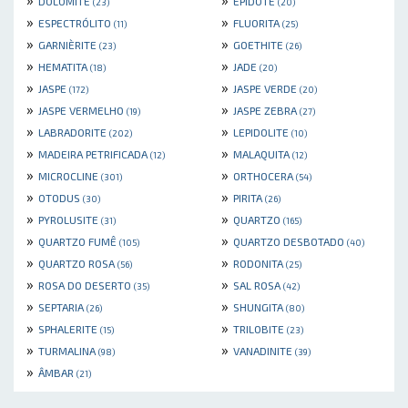
DOLOMITE
EPIDOTE
(23)
(20)
»
»
ESPECTRÓLITO
FLUORITA
(11)
(25)
»
»
GARNIÈRITE
GOETHITE
(23)
(26)
»
»
HEMATITA
JADE
(18)
(20)
»
»
JASPE
JASPE VERDE
(172)
(20)
»
»
JASPE VERMELHO
JASPE ZEBRA
(19)
(27)
»
»
LABRADORITE
LEPIDOLITE
(202)
(10)
»
»
MADEIRA PETRIFICADA
MALAQUITA
(12)
(12)
»
»
MICROCLINE
ORTHOCERA
(301)
(54)
»
»
OTODUS
PIRITA
(30)
(26)
»
»
PYROLUSITE
QUARTZO
(31)
(165)
»
»
QUARTZO FUMÊ
QUARTZO DESBOTADO
(105)
(40)
»
»
QUARTZO ROSA
RODONITA
(56)
(25)
»
»
ROSA DO DESERTO
SAL ROSA
(35)
(42)
»
»
SEPTARIA
SHUNGITA
(26)
(80)
»
»
SPHALERITE
TRILOBITE
(15)
(23)
»
»
TURMALINA
VANADINITE
(98)
(39)
»
ÂMBAR
(21)