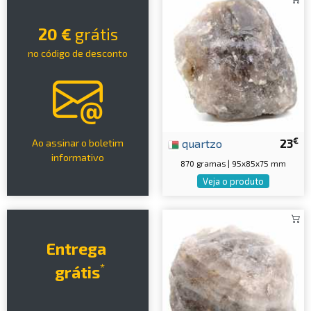
20 €
grátis
no código de desconto
€
quartzo
23
Ao assinar o boletim
informativo
870 gramas | 95x85x75 mm
Veja o produto
Entrega
*
grátis