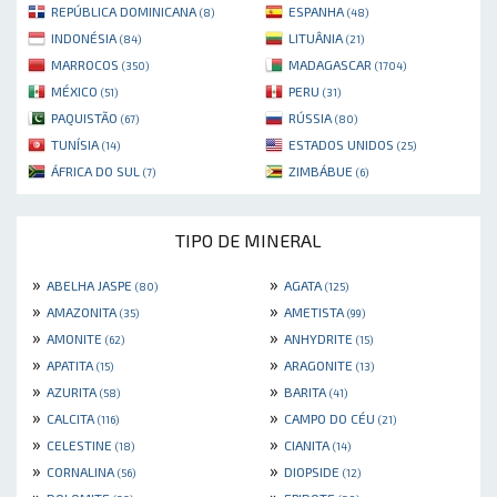
REPÚBLICA DOMINICANA
ESPANHA
(8)
(48)
INDONÉSIA
LITUÂNIA
(84)
(21)
MARROCOS
MADAGASCAR
(350)
(1704)
MÉXICO
PERU
(51)
(31)
PAQUISTÃO
RÚSSIA
(67)
(80)
TUNÍSIA
ESTADOS UNIDOS
(14)
(25)
ÁFRICA DO SUL
ZIMBÁBUE
(7)
(6)
TIPO DE MINERAL
»
»
ABELHA JASPE
AGATA
(80)
(125)
»
»
AMAZONITA
AMETISTA
(35)
(99)
»
»
AMONITE
ANHYDRITE
(62)
(15)
»
»
APATITA
ARAGONITE
(15)
(13)
»
»
AZURITA
BARITA
(58)
(41)
»
»
CALCITA
CAMPO DO CÉU
(116)
(21)
»
»
CELESTINE
CIANITA
(18)
(14)
»
»
CORNALINA
DIOPSIDE
(56)
(12)
»
»