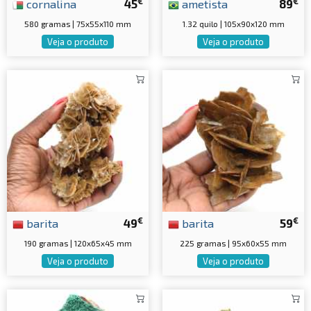
€
€
cornalina
45
ametista
89
580 gramas | 75x55x110 mm
1.32 quilo | 105x90x120 mm
Veja o produto
Veja o produto
€
€
barita
49
barita
59
190 gramas | 120x65x45 mm
225 gramas | 95x60x55 mm
Veja o produto
Veja o produto