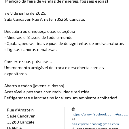
1ª edição da feira de vendas de minerais, fósseis e joias!
7 e 8 de junho de 2025,
Sala Cancaven Rue Arnstein 35260 Cancale.
Descubra ou enriqueça suas coleções:
• Minerais e fósseis de todo o mundo
• Opalas, pedras finas e joias de design feitas de pedras naturais
• Tigelas canoras nepalesas
Conserte suas pulseiras...
Um momento amigável de troca e descoberta com os
expositores.
Aberto a todos (jovens e idosos)
Acessível a pessoas com mobilidade reduzida
Refrigerantes e lanches no local em um ambiente acolhedor!
Rue d'Arnstein
https://www.facebook.com/Assoc...
Salle Cancaven
35260 Cancale
ass.crystal.dream@gmail.com
FRANÇA
Association Crystal Dream