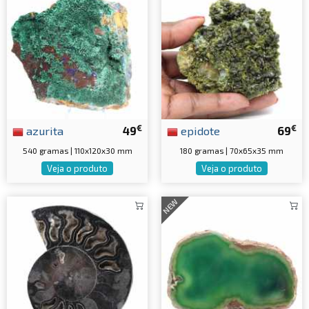
€
€
azurita
49
epidote
69
540 gramas | 110x120x30 mm
180 gramas | 70x65x35 mm
Veja o produto
Veja o produto
NEW