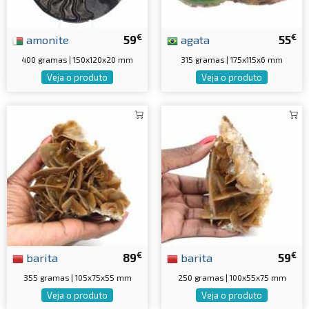
€
€
amonite
59
agata
55
400 gramas | 150x120x20 mm
315 gramas | 175x115x6 mm
Veja o produto
Veja o produto
€
€
barita
89
barita
59
355 gramas | 105x75x55 mm
250 gramas | 100x55x75 mm
Veja o produto
Veja o produto