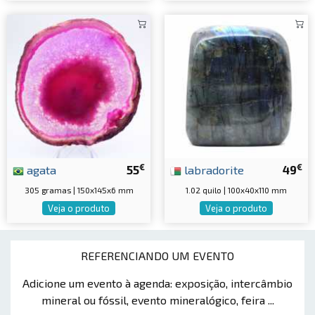
€
€
agata
55
labradorite
49
305 gramas | 150x145x6 mm
1.02 quilo | 100x40x110 mm
Veja o produto
Veja o produto
REFERENCIANDO UM EVENTO
Adicione um evento à agenda: exposição, intercâmbio
mineral ou fóssil, evento mineralógico, feira ...