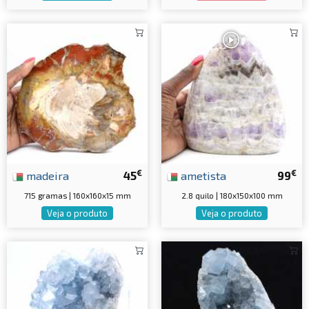
€
€
madeira
45
ametista
99
715 gramas | 160x160x15 mm
2.8 quilo | 180x150x100 mm
Veja o produto
Veja o produto