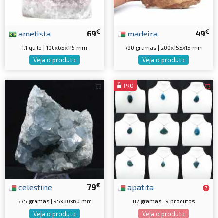
€
€
ametista
69
madeira
49
1.1 quilo | 100x65x115 mm
790 gramas | 200x155x15 mm
Veja o produto
Veja o produto
PRO
€
celestine
79
apatita
575 gramas | 95x80x60 mm
117 gramas | 9 produtos
Veja o produto
Veja o produto