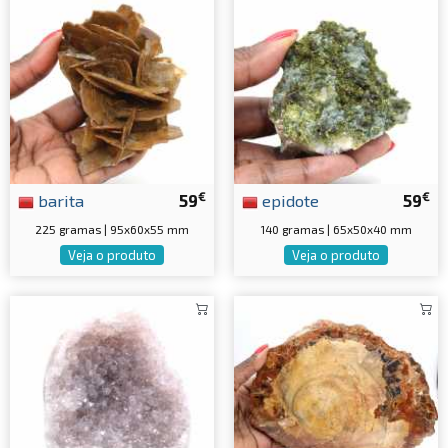
€
€
barita
59
epidote
59
225 gramas | 95x60x55 mm
140 gramas | 65x50x40 mm
Veja o produto
Veja o produto