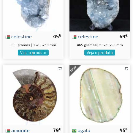
€
€
celestine
45
celestine
69
355 gramas | 85x55x60 mm
465 gramas | 110x65x50 mm
Veja o produto
Veja o produto
NEW
€
€
amonite
79
agata
45