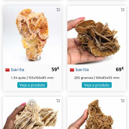
€
€
barita
59
barita
69
1.34 quilo | 155x100x85 mm
265 gramas | 100x65x55 mm
Veja o produto
Veja o produto