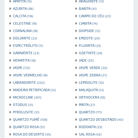
»
»
APATITA
ARAGONITE
(15)
(13)
»
»
AZURITA
BARITA
(58)
(41)
»
»
CALCITA
CAMPO DO CÉU
(116)
(23)
»
»
CELESTINE
CIANITA
(19)
(14)
»
»
CORNALINA
DIOPSIDE
(56)
(12)
»
»
DOLOMITE
EPIDOTE
(23)
(20)
»
»
ESPECTRÓLITO
FLUORITA
(11)
(25)
»
»
GARNIÈRITE
GOETHITE
(23)
(26)
»
»
HEMATITA
JADE
(18)
(20)
»
»
JASPE
JASPE VERDE
(172)
(20)
»
»
JASPE VERMELHO
JASPE ZEBRA
(19)
(27)
»
»
LABRADORITE
LEPIDOLITE
(202)
(10)
»
»
MADEIRA PETRIFICADA
MALAQUITA
(12)
(13)
»
»
MICROCLINE
ORTHOCERA
(301)
(55)
»
»
OTODUS
PIRITA
(31)
(27)
»
»
PYROLUSITE
QUARTZO
(31)
(171)
»
»
QUARTZO FUMÊ
QUARTZO DESBOTADO
(106)
(40)
»
»
QUARTZO ROSA
RODONITA
(57)
(25)
»
»
ROSA DO DESERTO
SAL ROSA
(35)
(42)