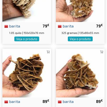
€
€
barita
79
barita
79
1.05 quilo | 150x120x70 mm
325 gramas | 135x80x55 mm
Veja o produto
Veja o produto
€
€
barita
89
barita
89