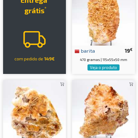
Entrega
*
grátis
€
barita
19
com pedido de
149€
470 gramas | 115x55x50 mm
Veja o produto