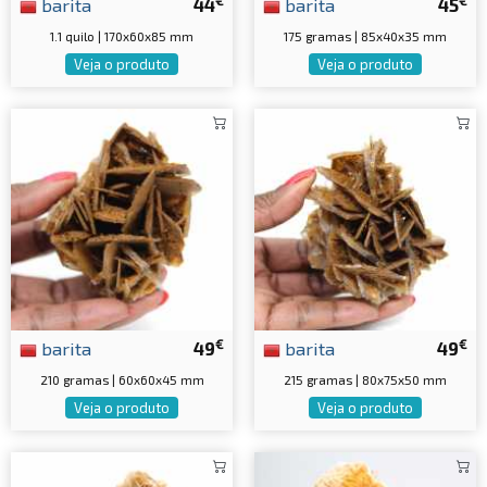
barita
44
barita
45
1.1 quilo | 170x60x85 mm
175 gramas | 85x40x35 mm
Veja o produto
Veja o produto
€
€
barita
49
barita
49
210 gramas | 60x60x45 mm
215 gramas | 80x75x50 mm
Veja o produto
Veja o produto