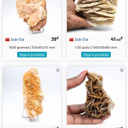
€
€
barita
39
barita
41
.40
1000 gramas | 150x95x75 mm
1.05 quilo | 130x130x60 mm
Veja o produto
Veja o produto
€
€