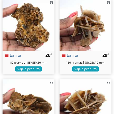
€
€
barita
28
barita
29
110 gramas | 85x55x50 mm
120 gramas | 75x65x40 mm
Veja o produto
Veja o produto