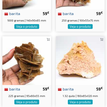
€
€
barita
59
barita
59
1000 gramas | 140x90x65 mm
250 gramas | 100x55x75 mm
Veja o produto
Veja o produto
€
€
barita
59
barita
59
225 gramas | 95x60x55 mm
1.32 quilo | 160x65x120 mm
Veja o produto
Veja o produto