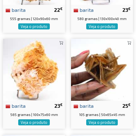
€
€
barita
22
barita
23
555 gramas | 120x90x60 mm
580 gramas | 130x100x40 mm
Veja o produto
Veja o produto
€
€
barita
23
barita
25
565 gramas | 100x75x60 mm
105 gramas | 50x65x45 mm
Veja o produto
Veja o produto