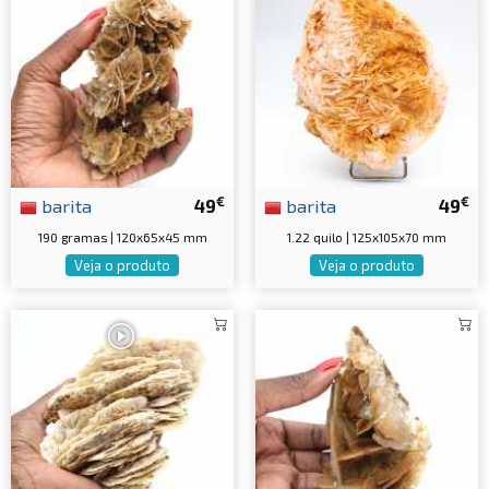
€
€
barita
49
barita
49
190 gramas | 120x65x45 mm
1.22 quilo | 125x105x70 mm
Veja o produto
Veja o produto