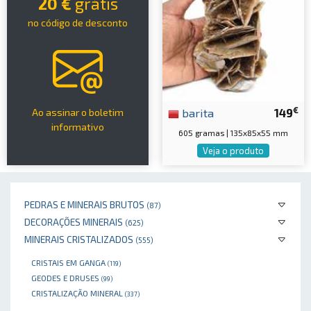
20 €
grátis
no código de desconto
€
barita
149
Ao assinar o boletim
informativo
605 gramas | 135x85x55 mm
Veja o produto
PEDRAS E MINERAIS BRUTOS
(87)
DECORAÇÕES MINERAIS
(625)
MINERAIS CRISTALIZADOS
(555)
CRISTAIS EM GANGA
(119)
GEODES E DRUSES
(99)
CRISTALIZAÇÃO MINERAL
(337)