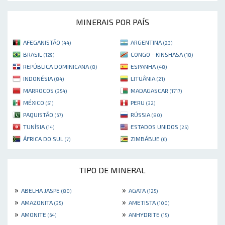
MINERAIS POR PAÍS
AFEGANISTÃO
ARGENTINA
(44)
(23)
BRASIL
CONGO - KINSHASA
(129)
(18)
REPÚBLICA DOMINICANA
ESPANHA
(8)
(48)
INDONÉSIA
LITUÂNIA
(84)
(21)
MARROCOS
MADAGASCAR
(354)
(1717)
MÉXICO
PERU
(51)
(32)
PAQUISTÃO
RÚSSIA
(67)
(80)
TUNÍSIA
ESTADOS UNIDOS
(14)
(25)
ÁFRICA DO SUL
ZIMBÁBUE
(7)
(6)
TIPO DE MINERAL
»
»
ABELHA JASPE
AGATA
(80)
(125)
»
»
AMAZONITA
AMETISTA
(35)
(100)
»
»
AMONITE
ANHYDRITE
(64)
(15)