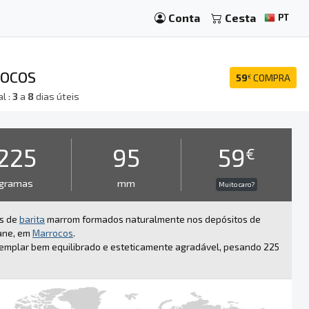
Conta
Cesta
PT
ROCOS
59
COMPRA
€
l :
3
a
8
dias úteis
225
95
59
€
gramas
mm
Muito caro?
is de
barita
marrom formados naturalmente nos depósitos de
ane, em
Marrocos
.
emplar bem equilibrado e esteticamente agradável, pesando 225