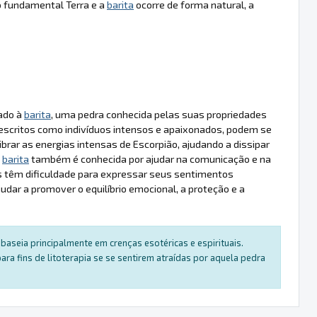
o fundamental Terra e a
barita
ocorre de forma natural, a
iado à
barita
, uma pedra conhecida pelas suas propriedades
descritos como indivíduos intensos e apaixonados, podem se
ibrar as energias intensas de Escorpião, ajudando a dissipar
a
barita
também é conhecida por ajudar na comunicação e na
s têm dificuldade para expressar seus sentimentos
udar a promover o equilíbrio emocional, a proteção e a
baseia principalmente em crenças esotéricas e espirituais.
a fins de litoterapia se se sentirem atraídas por aquela pedra