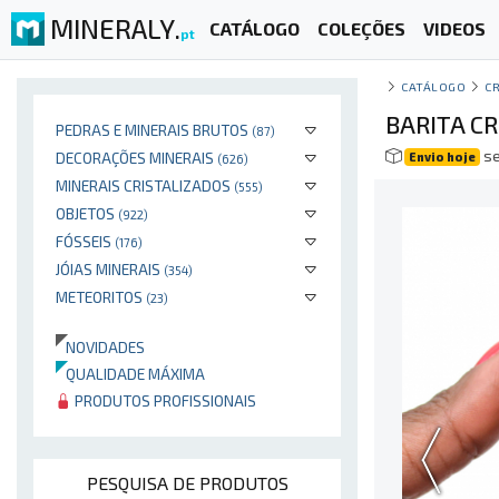
MINERALY.
CATÁLOGO
COLEÇÕES
VIDEOS
pt
CATÁLOGO
CR
BARITA C
PEDRAS E MINERAIS BRUTOS
(87)
se
DECORAÇÕES MINERAIS
Envio hoje
(626)
MINERAIS CRISTALIZADOS
(555)
OBJETOS
(922)
FÓSSEIS
(176)
JÓIAS MINERAIS
(354)
METEORITOS
(23)
NOVIDADES
QUALIDADE MÁXIMA
PRODUTOS PROFISSIONAIS
PESQUISA DE PRODUTOS