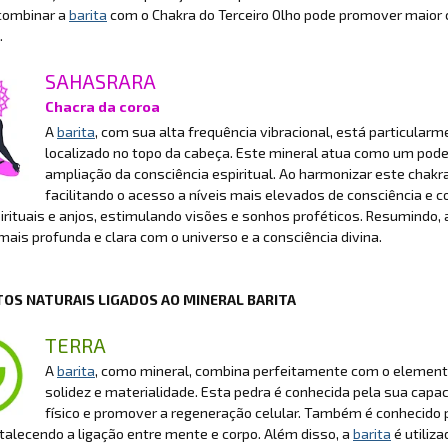
combinar a
barita
com o Chakra do Terceiro Olho pode promover maior c
.
SAHASRARA
Chacra da coroa
A
barita
, com sua alta frequência vibracional, está particular
localizado no topo da cabeça. Este mineral atua como um pode
ampliação da consciência espiritual. Ao harmonizar este chakr
facilitando o acesso a níveis mais elevados de consciência 
irituais e anjos, estimulando visões e sonhos proféticos. Resumindo,
ais profunda e clara com o universo e a consciência divina.
OS NATURAIS LIGADOS AO MINERAL BARITA
TERRA
A
barita
, como mineral, combina perfeitamente com o elemento
solidez e materialidade. Esta pedra é conhecida pela sua capaci
físico e promover a regeneração celular. Também é conhecido p
ortalecendo a ligação entre mente e corpo. Além disso, a
barita
é utiliza