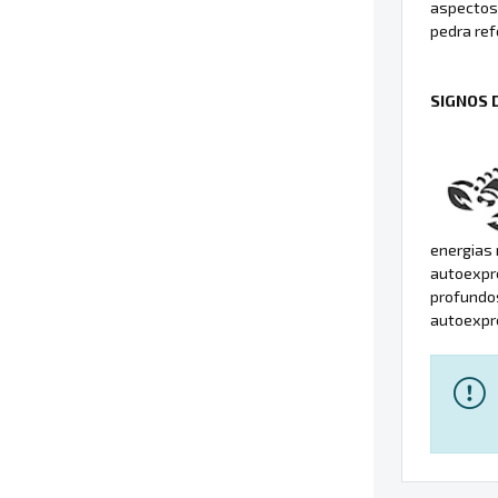
aspectos
pedra ref
SIGNOS 
energias
autoexpre
profundos
autoexpr