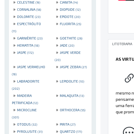
»
»
CELESTINE
CIANITA
(19)
(14)
»
»
CORNALINA
DIOPSIDE
(56)
(12)
»
»
DOLOMITE
EPIDOTE
(23)
(20)
»
»
ESPECTRÓLITO
FLUORITA
(25)
(11)
»
»
GARNIÈRITE
GOETHITE
(23)
(26)
LITOTERAPIA
»
»
HEMATITA
JADE
(18)
(20)
»
»
JASPE
JASPE VERDE
(172)
AS VIRT
(20)
»
»
JASPE VERMELHO
JASPE ZEBRA
(27)
(19)
»
»
LABRADORITE
LEPIDOLITE
(10)
(202)
mesmo na
»
»
MADEIRA
MALAQUITA
(13)
pensament
PETRIFICADA
(12)
uma ferr
»
»
MICROCLINE
ORTHOCERA
(55)
que promo
(301)
»
»
OTODUS
PIRITA
(32)
(27)
»
»
PYROLUSITE
QUARTZO
(31)
(171)