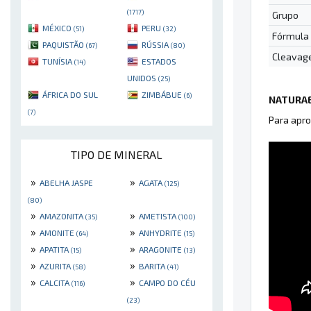
(1717)
Grupo
MÉXICO
PERU
(51)
(32)
Fórmula
PAQUISTÃO
RÚSSIA
(67)
(80)
Cleavag
TUNÍSIA
ESTADOS
(14)
UNIDOS
(25)
ÁFRICA DO SUL
ZIMBÁBUE
(6)
NATURAE
(7)
Para apro
TIPO DE MINERAL
»
»
ABELHA JASPE
AGATA
(125)
(80)
»
»
AMAZONITA
AMETISTA
(35)
(100)
»
»
AMONITE
ANHYDRITE
(64)
(15)
»
»
APATITA
ARAGONITE
(15)
(13)
»
»
AZURITA
BARITA
(58)
(41)
»
»
CALCITA
CAMPO DO CÉU
(116)
(23)