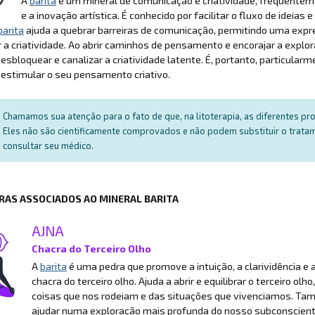
A
barita
é um mineral de comunicação e criatividade, frequenteme
e a inovação artística. É conhecido por facilitar o fluxo de id
barita
ajuda a quebrar barreiras de comunicação, permitindo uma expre
 a criatividade. Ao abrir caminhos de pensamento e encorajar a explor
desbloquear e canalizar a criatividade latente. É, portanto, particularm
estimular o seu pensamento criativo.
Chamamos sua atenção para o fato de que, na litoterapia, as diferentes p
Eles não são cientificamente comprovados e não podem substituir o trat
consultar seu médico.
RAS ASSOCIADOS AO MINERAL BARITA
AJNA
Chacra do Terceiro Olho
A
barita
é uma pedra que promove a intuição, a clarividência e a
chacra do terceiro olho. Ajuda a abrir e equilibrar o terceiro
coisas que nos rodeiam e das situações que vivenciamos. Tam
ajudar numa exploração mais profunda do nosso subconscient