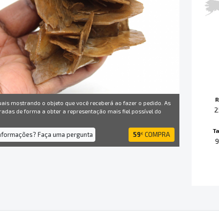
R
uais mostrando o objeto que você receberá ao fazer o pedido. As
2
radas de forma a obter a representação mais fiel possível do
T
informações? Faça uma pergunta
59
COMPRA
€