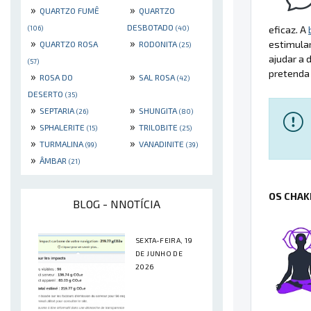
»
»
QUARTZO FUMÊ
QUARTZO
DESBOTADO
(106)
(40)
eficaz. A
»
»
estimular
QUARTZO ROSA
RODONITA
(25)
ajudar a 
(57)
pretenda 
»
»
ROSA DO
SAL ROSA
(42)
DESERTO
(35)
»
»
SEPTARIA
SHUNGITA
(26)
(80)
»
»
SPHALERITE
TRILOBITE
(15)
(25)
»
»
TURMALINA
VANADINITE
(99)
(39)
»
ÂMBAR
(21)
OS CHAK
BLOG - NNOTÍCIA
SEXTA-FEIRA, 19
DE JUNHO DE
2026