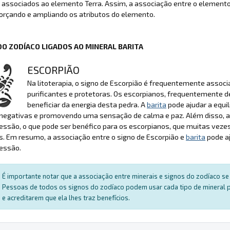
 associados ao elemento Terra. Assim, a associação entre o element
orçando e ampliando os atributos do elemento.
DO ZODÍACO LIGADOS AO MINERAL BARITA
ESCORPIÃO
Na litoterapia, o signo de Escorpião é frequentemente assoc
purificantes e protetoras. Os escorpianos, frequentemente 
beneficiar da energia desta pedra. A
barita
pode ajudar a equil
 negativas e promovendo uma sensação de calma e paz. Além disso, 
ssão, o que pode ser benéfico para os escorpianos, que muitas veze
. Em resumo, a associação entre o signo de Escorpião e
barita
pode aj
essão.
É importante notar que a associação entre minerais e signos do zodíaco se 
Pessoas de todos os signos do zodíaco podem usar cada tipo de mineral par
e acreditarem que ela lhes traz benefícios.