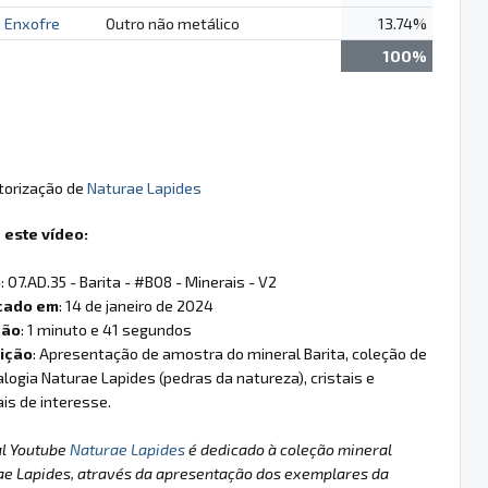
Enxofre
Outro não metálico
13.74%
100%
utorização de
Naturae Lapides
 este vídeo:
o
: 07.AD.35 - Barita - #B08 - Minerais - V2
cado em
: 14 de janeiro de 2024
ção
: 1 minuto e 41 segundos
ição
: Apresentação de amostra do mineral Barita, coleção de
logia Naturae Lapides (pedras da natureza), cristais e
is de interesse.
al Youtube
Naturae Lapides
é dedicado à coleção mineral
ae Lapides, através da apresentação dos exemplares da