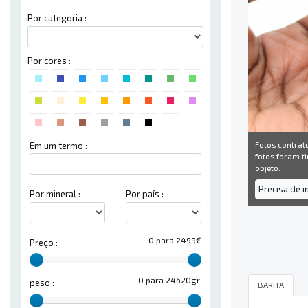
Por categoria :
Por cores :
Fotos contrat
Em um termo :
fotos foram ti
objeto.
Precisa de 
Por mineral :
Por país :
0 para 2499€
Preço :
0 para 24620gr.
peso :
BARITA