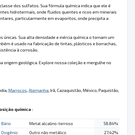
classe dos sulfatos. Sua fórmula química indica que ele é
es hidrotermais, onde fluidos quentes e ricos em minerais
ares, particularmente em evaporitos, onde precipita a
s únicas. Sua alta densidade e inércia química o tornam um
bém é usado na fabricação de tintas, plásticos e borrachas,
stência à corrosão.
a origem geológica. Explore nossa coleção e mergulhe no
ndia,
Marrocos
,
Alemanha
, Irã, Cazaquistão, México, Paquistão,
sição química
:
Bário
Metal alcalino-terroso
58.84%
Oxigênio
Outro não metálico
27.42%