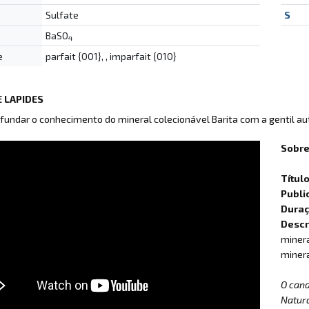
Sulfate
S
BaSO
4
e
parfait {001}, , imparfait {010}
 LAPIDES
fundar o conhecimento do mineral colecionável Barita com a gentil a
Sobre
Títul
Publi
Dura
Descr
minera
minera
O can
Natur