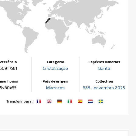
eferência
Categoria
Espécies minerais
50917581
Cristalização
Barita
amanho mm
País de origem
Collection
95x60x55
Marrocos
588 - novembro 2025
:
Transferir para