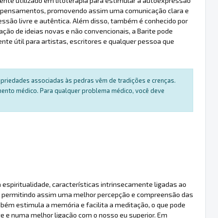
nte utilizado em litoterapia para estimular a autoexpressão
eias e pensamentos, promovendo assim uma comunicação clara e
ssão livre e autêntica. Além disso, também é conhecido por
ação de ideias novas e não convencionais, a Barite pode
ente útil para artistas, escritores e qualquer pessoa que
ropriedades associadas às pedras vêm de tradições e crenças.
amento médico. Para qualquer problema médico, você deve
 espiritualidade, características intrinsecamente ligadas ao
 olho, permitindo assim uma melhor percepção e compreensão das
bém estimula a memória e facilita a meditação, o que pode
e e numa melhor ligação com o nosso eu superior. Em