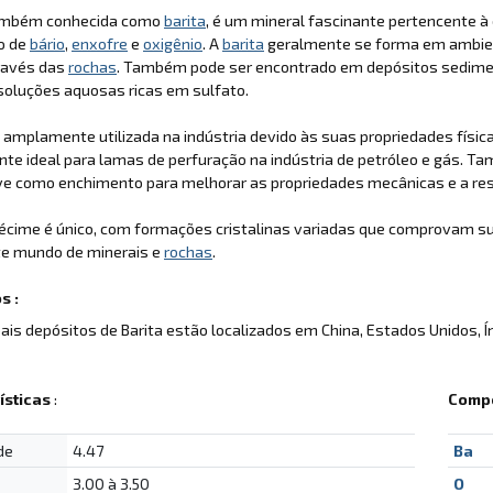
também conhecida como
barita
, é um mineral fascinante pertencente à 
o de
bário
,
enxofre
e
oxigênio
. A
barita
geralmente se forma em ambient
ravés das
rochas
. Também pode ser encontrado em depósitos sediment
 soluções aquosas ricas em sulfato.
 amplamente utilizada na indústria devido às suas propriedades física
e ideal para lamas de perfuração na indústria de petróleo e gás. Tam
e como enchimento para melhorar as propriedades mecânicas e a resi
écime é único, com formações cristalinas variadas que comprovam su
te mundo de minerais e
rochas
.
s :
pais depósitos de Barita estão localizados em China, Estados Unidos, Í
ísticas
:
Compo
de
4.47
Ba
3.00 à 3.50
O