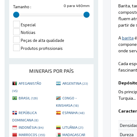
Barita, 
0 para 460mm
Tamanho :
compost
fluem at
partir de
Especial
Notícias
A
barita
é
Peças de alta qualidade
component
Produtos profissionais
onde serv
Cada esp
fascinan
MINERAIS POR PAÍS
Depósito
AFEGANISTÃO
ARGENTINA
(23)
Os princi
(45)
Turquia...
BRASIL
CONGO -
(129)
KINSHASA
(18)
Caracter
REPÚBLICA
ESPANHA
(48)
DOMINICANA
(8)
Densida
INDONÉSIA
LITUÂNIA
(84)
(21)
Dureza
MARROCOS
MADAGASCAR
(355)