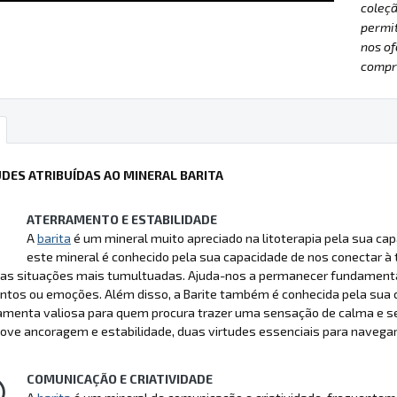
coleçã
permit
nos of
compre
UDES ATRIBUÍDAS AO MINERAL BARITA
ATERRAMENTO E ESTABILIDADE
A
barita
é um mineral muito apreciado na litoterapia pela sua ca
este mineral é conhecido pela sua capacidade de nos conectar à
s situações mais tumultuadas. Ajuda-nos a permanecer fundamentad
os ou emoções. Além disso, a Barite também é conhecida pela sua cap
amenta valiosa para quem procura trazer uma sensação de calma e se
ve ancoragem e estabilidade, duas virtudes essenciais para navegar 
COMUNICAÇÃO E CRIATIVIDADE