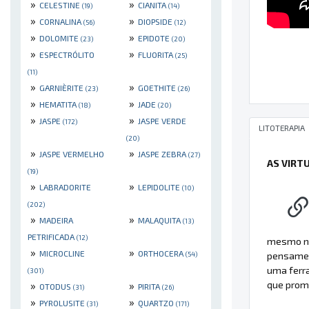
»
»
CELESTINE
CIANITA
(19)
(14)
»
»
CORNALINA
DIOPSIDE
(56)
(12)
»
»
DOLOMITE
EPIDOTE
(23)
(20)
»
»
ESPECTRÓLITO
FLUORITA
(25)
(11)
»
»
GARNIÈRITE
GOETHITE
(23)
(26)
»
»
HEMATITA
JADE
(18)
(20)
»
»
JASPE
JASPE VERDE
(172)
LITOTERAPIA
(20)
»
»
JASPE VERMELHO
JASPE ZEBRA
(27)
AS VIRT
(19)
»
»
LABRADORITE
LEPIDOLITE
(10)
(202)
»
»
MADEIRA
MALAQUITA
(13)
PETRIFICADA
(12)
mesmo na
»
»
MICROCLINE
ORTHOCERA
(54)
pensament
uma ferr
(301)
»
»
que promo
OTODUS
PIRITA
(31)
(26)
»
»
PYROLUSITE
QUARTZO
(31)
(171)