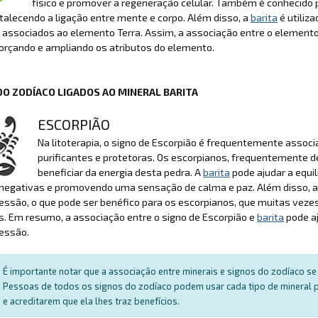
físico e promover a regeneração celular. Também é conhecido p
ortalecendo a ligação entre mente e corpo. Além disso, a
barita
é utiliza
 associados ao elemento Terra. Assim, a associação entre o element
orçando e ampliando os atributos do elemento.
DO ZODÍACO LIGADOS AO MINERAL BARITA
ESCORPIÃO
Na litoterapia, o signo de Escorpião é frequentemente assoc
purificantes e protetoras. Os escorpianos, frequentemente 
beneficiar da energia desta pedra. A
barita
pode ajudar a equil
 negativas e promovendo uma sensação de calma e paz. Além disso, 
ssão, o que pode ser benéfico para os escorpianos, que muitas veze
. Em resumo, a associação entre o signo de Escorpião e
barita
pode aj
essão.
É importante notar que a associação entre minerais e signos do zodíaco se 
Pessoas de todos os signos do zodíaco podem usar cada tipo de mineral par
e acreditarem que ela lhes traz benefícios.