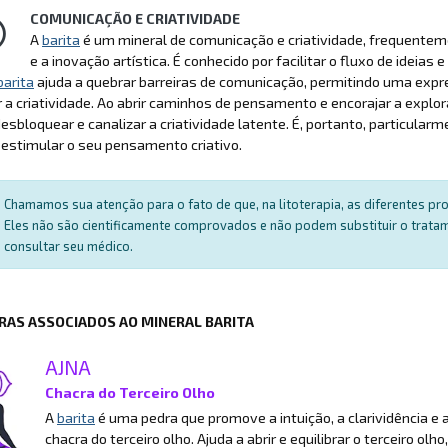
COMUNICAÇÃO E CRIATIVIDADE
A
barita
é um mineral de comunicação e criatividade, frequenteme
e a inovação artística. É conhecido por facilitar o fluxo de id
barita
ajuda a quebrar barreiras de comunicação, permitindo uma expre
 a criatividade. Ao abrir caminhos de pensamento e encorajar a explor
desbloquear e canalizar a criatividade latente. É, portanto, particularm
estimular o seu pensamento criativo.
Chamamos sua atenção para o fato de que, na litoterapia, as diferentes p
Eles não são cientificamente comprovados e não podem substituir o trat
consultar seu médico.
RAS ASSOCIADOS AO MINERAL BARITA
AJNA
Chacra do Terceiro Olho
A
barita
é uma pedra que promove a intuição, a clarividência e a
chacra do terceiro olho. Ajuda a abrir e equilibrar o terceiro