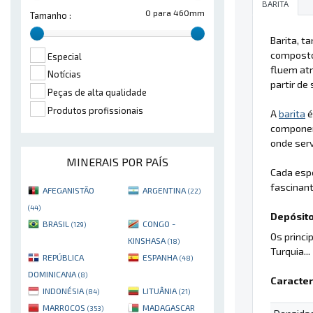
BARITA
0 para 460mm
Tamanho :
Barita, 
compost
Especial
fluem at
Notícias
partir de
Peças de alta qualidade
Produtos profissionais
A
barita
é
component
onde serv
MINERAIS POR PAÍS
Cada esp
fascinan
AFEGANISTÃO
ARGENTINA
(22)
(44)
Depósito
BRASIL
CONGO -
(129)
Os princi
KINSHASA
(18)
Turquia...
REPÚBLICA
ESPANHA
(48)
DOMINICANA
(8)
Caracter
INDONÉSIA
LITUÂNIA
(84)
(21)
MARROCOS
MADAGASCAR
(353)