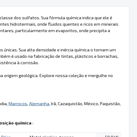
classe dos sulfatos. Sua fórmula química indica que ele é
es hidrotermais, onde fluidos quentes e ricos em minerais
ares, particularmente em evaporitos, onde precipita a
s únicas. Sua alta densidade e inércia química o tornam um
bém é usado na fabricação de tintas, plásticos e borrachas,
stência à corrosão.
a origem geológica. Explore nossa coleção e mergulhe no
ndia,
Marrocos
,
Alemanha
, Irã, Cazaquistão, México, Paquistão,
sição química
: