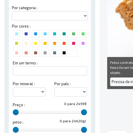
Por categoria :
Por cores :
Fotos contrat
Em um termo :
fotos foram ti
objeto.
Precisa de 
Por mineral :
Por país :
0 para 2499€
Preço :
0 para 24620gr.
peso :