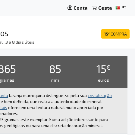
Conta
Cesta
PT
COS
15
COMPRA
€
l :
3
a
8
dias úteis
365
85
15
€
gramas
mm
euros
arita
laranja marroquina distingue-se pela sua
cristalização
e bem definida, que realça a autenticidade do mineral.
stais
oferecem uma textura natural muito apreciada por
onadores.
5 gramas, este exemplar é uma adição interessante para
s geológicos ou para uma discreta decoração mineral.