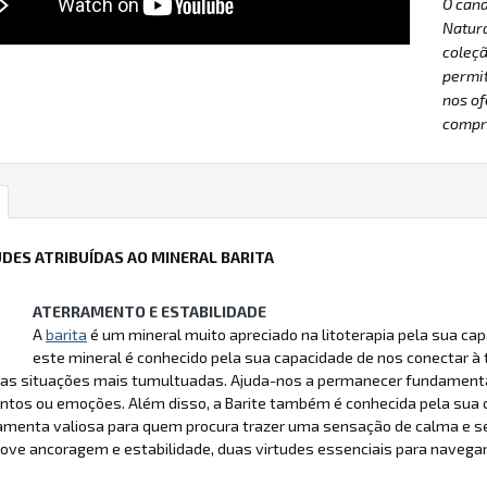
O can
Natur
coleçã
permit
nos of
compre
UDES ATRIBUÍDAS AO MINERAL BARITA
ATERRAMENTO E ESTABILIDADE
A
barita
é um mineral muito apreciado na litoterapia pela sua ca
este mineral é conhecido pela sua capacidade de nos conectar à
s situações mais tumultuadas. Ajuda-nos a permanecer fundamentad
os ou emoções. Além disso, a Barite também é conhecida pela sua cap
amenta valiosa para quem procura trazer uma sensação de calma e se
ve ancoragem e estabilidade, duas virtudes essenciais para navegar 