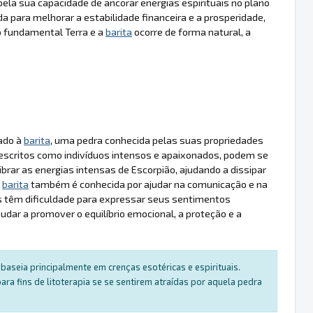
ela sua capacidade de ancorar energias espirituais no plano
da para melhorar a estabilidade financeira e a prosperidade,
o fundamental Terra e a
barita
ocorre de forma natural, a
iado à
barita
, uma pedra conhecida pelas suas propriedades
descritos como indivíduos intensos e apaixonados, podem se
ibrar as energias intensas de Escorpião, ajudando a dissipar
a
barita
também é conhecida por ajudar na comunicação e na
s têm dificuldade para expressar seus sentimentos
udar a promover o equilíbrio emocional, a proteção e a
baseia principalmente em crenças esotéricas e espirituais.
a fins de litoterapia se se sentirem atraídas por aquela pedra