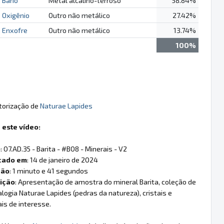
Bário
Metal alcalino-terroso
58.84%
Oxigênio
Outro não metálico
27.42%
Enxofre
Outro não metálico
13.74%
100%
utorização de
Naturae Lapides
 este vídeo:
o
: 07.AD.35 - Barita - #B08 - Minerais - V2
cado em
: 14 de janeiro de 2024
ção
: 1 minuto e 41 segundos
ição
: Apresentação de amostra do mineral Barita, coleção de
logia Naturae Lapides (pedras da natureza), cristais e
is de interesse.