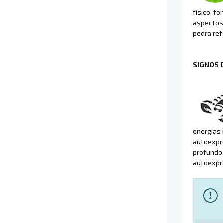
físico, f
aspectos
pedra ref
SIGNOS 
energias
autoexpre
profundos
autoexpr