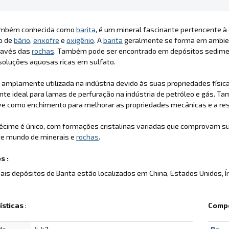
também conhecida como
barita
, é um mineral fascinante pertencente à 
o de
bário
,
enxofre
e
oxigênio
. A
barita
geralmente se forma em ambient
ravés das
rochas
. Também pode ser encontrado em depósitos sediment
 soluções aquosas ricas em sulfato.
 amplamente utilizada na indústria devido às suas propriedades física
e ideal para lamas de perfuração na indústria de petróleo e gás. Tam
e como enchimento para melhorar as propriedades mecânicas e a resi
écime é único, com formações cristalinas variadas que comprovam su
te mundo de minerais e
rochas
.
s :
pais depósitos de Barita estão localizados em China, Estados Unidos, Í
ísticas
:
Compo