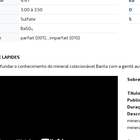
de
4.47
Ba
3.00 à 3.50
O
Sulfate
S
BaSO
4
e
parfait {001}, , imparfait {010}
 LAPIDES
fundar o conhecimento do mineral colecionável Barita com a gentil a
Sobre
Títul
Publi
Dura
Descr
minera
minera