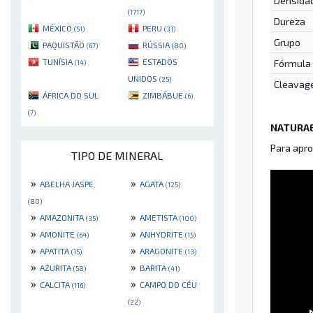
Densida
(1717)
Dureza
MÉXICO
PERU
(51)
(31)
Grupo
PAQUISTÃO
RÚSSIA
(67)
(80)
TUNÍSIA
ESTADOS
Fórmula
(14)
UNIDOS
(25)
Cleavag
ÁFRICA DO SUL
ZIMBÁBUE
(6)
(7)
NATURAE
Para apro
TIPO DE MINERAL
»
»
ABELHA JASPE
AGATA
(125)
(80)
»
»
AMAZONITA
AMETISTA
(35)
(100)
»
»
AMONITE
ANHYDRITE
(64)
(15)
»
»
APATITA
ARAGONITE
(15)
(13)
»
»
AZURITA
BARITA
(58)
(41)
»
»
CALCITA
CAMPO DO CÉU
(116)
(22)