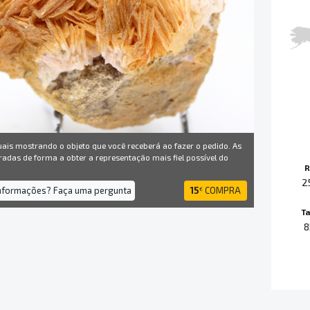
uais mostrando o objeto que você receberá ao fazer o pedido. As
radas de forma a obter a representação mais fiel possível do
R
2
informações? Faça uma pergunta
15
COMPRA
€
T
8