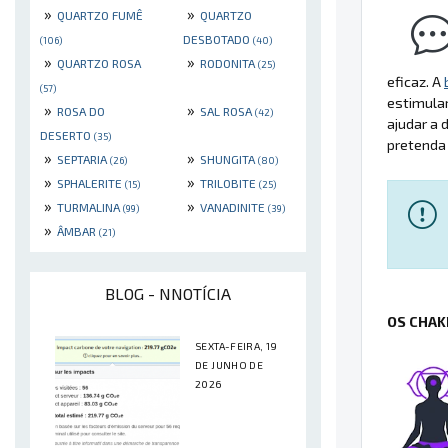
»
»
QUARTZO FUMÊ
QUARTZO
DESBOTADO
(106)
(40)
»
»
QUARTZO ROSA
RODONITA
(25)
eficaz. A
(57)
estimular
»
»
ROSA DO
SAL ROSA
(42)
ajudar a 
DESERTO
(35)
pretenda 
»
»
SEPTARIA
SHUNGITA
(26)
(80)
»
»
SPHALERITE
TRILOBITE
(15)
(25)
»
»
TURMALINA
VANADINITE
(99)
(39)
»
ÂMBAR
(21)
BLOG - NNOTÍCIA
OS CHAK
SEXTA-FEIRA, 19
DE JUNHO DE
2026