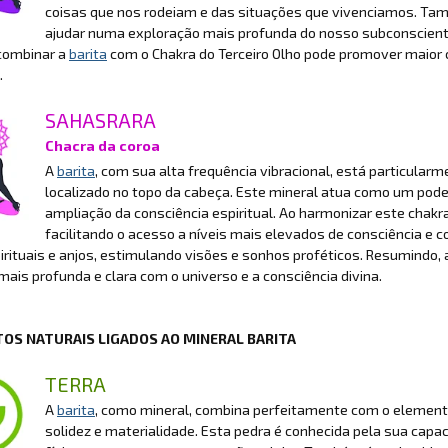
coisas que nos rodeiam e das situações que vivenciamos. Tam
ajudar numa exploração mais profunda do nosso subconscient
combinar a
barita
com o Chakra do Terceiro Olho pode promover maior c
.
SAHASRARA
Chacra da coroa
A
barita
, com sua alta frequência vibracional, está particular
localizado no topo da cabeça. Este mineral atua como um pode
ampliação da consciência espiritual. Ao harmonizar este chakr
facilitando o acesso a níveis mais elevados de consciência 
irituais e anjos, estimulando visões e sonhos proféticos. Resumindo,
ais profunda e clara com o universo e a consciência divina.
OS NATURAIS LIGADOS AO MINERAL BARITA
TERRA
A
barita
, como mineral, combina perfeitamente com o elemento
solidez e materialidade. Esta pedra é conhecida pela sua capaci