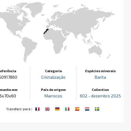
eferência
Categoria
Espécies minerais
50917860
Cristalização
Barita
amanho mm
País de origem
Collection
5x70x60
Marrocos
602 - dezembro 2025
:
Transferir para