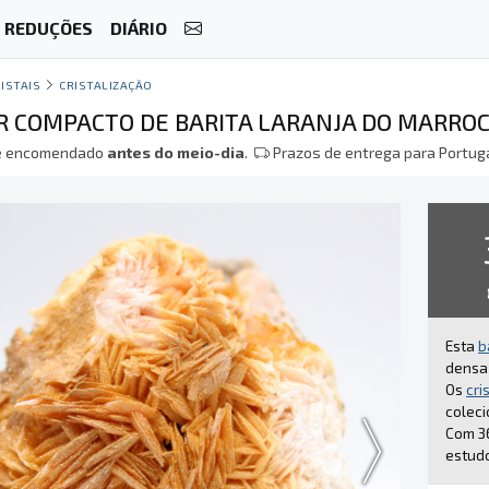
REDUÇÕES
DIÁRIO
ISTAIS
CRISTALIZAÇÃO
 COMPACTO DE BARITA LARANJA DO MARRO
 encomendado
antes do meio-dia
.
Prazos de entrega para Portuga
Esta
b
densa 
Os
cri
coleci
Com 36
estudo