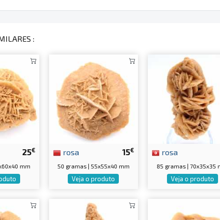
MILARES :
€
€
25
rosa
15
rosa
0x60x40 mm
50 gramas | 55x55x40 mm
85 gramas | 70x35x35
roduto
Veja o produto
Veja o produto