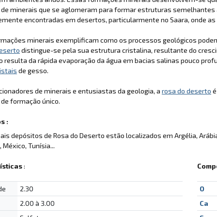
de minerais que se aglomeram para formar estruturas semelhantes a 
emente encontradas em desertos, particularmente no Saara, onde as 
rmações minerais exemplificam como os processos geológicos podem 
deserto
distingue-se pela sua estrutura cristalina, resultante do cres
 resulta da rápida evaporação da água em bacias salinas pouco prof
istais
de gesso.
cionadores de minerais e entusiastas da geologia, a
rosa do deserto
é
 de formação único.
s :
pais depósitos de Rosa do Deserto estão localizados em Argélia, Arábia S
, México, Tunísia...
ísticas
:
Compo
de
2.30
O
2.00 à 3.00
Ca