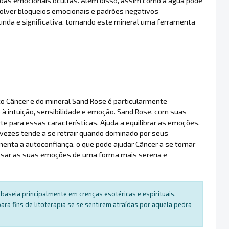
ridas emocionais ocultas. Além disso, assim como a água pode
solver bloqueios emocionais e padrões negativos
unda e significativa, tornando este mineral uma ferramenta
aco Câncer e do mineral Sand Rose é particularmente
 à intuição, sensibilidade e emoção. Sand Rose, com suas
e para essas características. Ajuda a equilibrar as emoções,
s vezes tende a se retrair quando dominado por seus
enta a autoconfiança, o que pode ajudar Câncer a se tornar
ressar as suas emoções de uma forma mais serena e
baseia principalmente em crenças esotéricas e espirituais.
a fins de litoterapia se se sentirem atraídas por aquela pedra