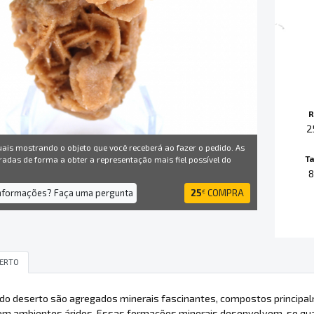
R
2
uais mostrando o objeto que você receberá ao fazer o pedido. As
T
radas de forma a obter a representação mais fiel possível do
informações? Faça uma pergunta
25
COMPRA
€
SERTO
 do deserto são agregados minerais fascinantes, compostos princip
m ambientes áridos. Essas formações minerais desenvolvem-se quan