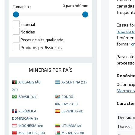
camadas 
0 para 460mm
Tamanho :
frequent
Especial
Essas fo
rosa do 
Notícias
fenómeno
Peças de alta qualidade
formar
cr
Produtos profissionais
Para cole
processo
MINERAIS POR PAÍS
Depósito
AFEGANISTÃO
ARGENTINA
(23)
Os princi
(44)
Marrocos
BRASIL
CONGO -
(129)
Caracter
KINSHASA
(18)
REPÚBLICA
ESPANHA
(48)
Densida
DOMINICANA
(8)
INDONÉSIA
LITUÂNIA
Dureza
(84)
(21)
MARROCOS
MADAGASCAR
(354)