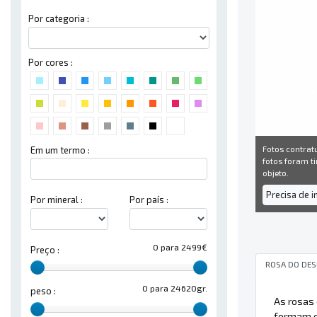
Por categoria :
Por cores :
Fotos contrat
Em um termo :
fotos foram ti
objeto.
Precisa de 
Por mineral :
Por país :
0 para 2499€
Preço :
ROSA DO DE
0 para 24620gr.
peso :
As rosas
formam e