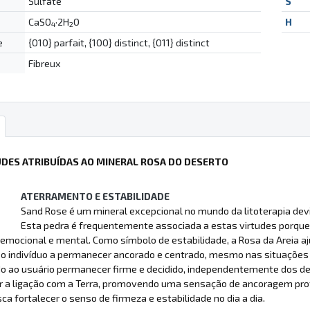
Sulfate
S
CaSO
·2H
O
H
4
2
e
{010} parfait, {100} distinct, {011} distinct
Fibreux
UDES ATRIBUÍDAS AO MINERAL ROSA DO DESERTO
ATERRAMENTO E ESTABILIDADE
Sand Rose é um mineral excepcional no mundo da litoterapia dev
Esta pedra é frequentemente associada a estas virtudes porque
o emocional e mental. Como símbolo de estabilidade, a Rosa da Areia 
 o indivíduo a permanecer ancorado e centrado, mesmo nas situaçõe
o ao usuário permanecer firme e decidido, independentemente dos de
er a ligação com a Terra, promovendo uma sensação de ancoragem pro
a fortalecer o senso de firmeza e estabilidade no dia a dia.