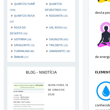
»
»
QUARTZO FUMÊ
QUARTZO
DESBOTADO
(106)
(40)
desta ped
»
»
QUARTZO ROSA
RODONITA
(25)
(57)
»
»
ROSA DO
SAL ROSA
(42)
DESERTO
(35)
»
»
SEPTARIA
SHUNGITA
(26)
(80)
»
»
SPHALERITE
TRILOBITE
(15)
(25)
»
»
TURMALINA
VANADINITE
(99)
(39)
»
de energi
ÂMBAR
(21)
BLOG - NNOTÍCIA
ELEMENT
SEXTA-FEIRA, 19
DE JUNHO DE
2026
conhecid