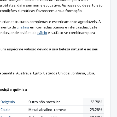
pétalas, daí o seu nome evocativo. As rosas do deserto são
condições climáticas favorecem a sua formação.
criar estruturas complexas e esteticamente agradáveis. A
cimento de
cristais
em camadas planas e interligadas. Este
undas, onde os iões de
cálcio
e sulfato se combinam para
 um espécime valioso devido à sua beleza natural e ao seu
audita, Austrália, Egito, Estados Unidos, Jordânia, Líbia,
sição química
:
Oxigênio
Outro não metálico
55.76%
Cálcio
Metal alcalino-terroso
23.28%