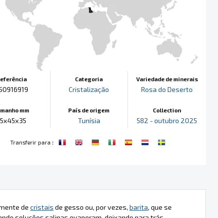
eferência
Categoria
Variedade de minerais
50916919
Cristalização
Rosa do Deserto
amanho mm
País de origem
Collection
85x45x35
Tunísia
582 - outubro 2025
:
Transferir para
almente de
cristais
de gesso ou, por vezes,
barita
, que se
do soluções salinas evaporam, deixando para trás