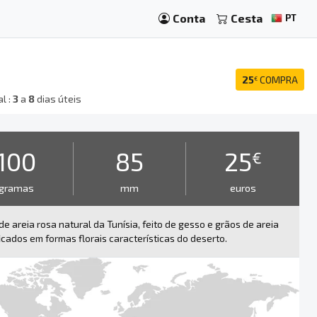
Conta
Cesta
PT
25
COMPRA
€
l :
3
a
8
dias úteis
100
85
25
€
gramas
mm
euros
de areia rosa natural da Tunísia, feito de gesso e grãos de areia
ficados em formas florais características do deserto.