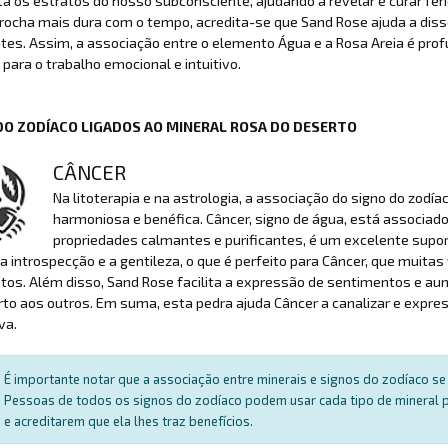
a os estratos do nosso subconsciente, ajudando a revelar e curar fe
 rocha mais dura com o tempo, acredita-se que Sand Rose ajuda a dis
tes. Assim, a associação entre o elemento Água e a Rosa Areia é prof
para o trabalho emocional e intuitivo.
DO ZODÍACO LIGADOS AO MINERAL ROSA DO DESERTO
CÂNCER
Na litoterapia e na astrologia, a associação do signo do zodí
harmoniosa e benéfica. Câncer, signo de água, está associado
propriedades calmantes e purificantes, é um excelente suport
 introspecção e a gentileza, o que é perfeito para Câncer, que muita
os. Além disso, Sand Rose facilita a expressão de sentimentos e aum
rto aos outros. Em suma, esta pedra ajuda Câncer a canalizar e exp
va.
É importante notar que a associação entre minerais e signos do zodíaco se 
Pessoas de todos os signos do zodíaco podem usar cada tipo de mineral par
e acreditarem que ela lhes traz benefícios.