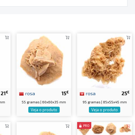
€
€
€
21
rosa
15
rosa
25
 mm
55 gramas | 60x60x35 mm
95 gramas | 85x55x45 mm
Veja o produto
Veja o produto
PRO