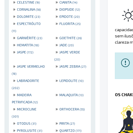
»
»
CELESTINE
CIANITA
(19)
(14)
»
»
CORNALINA
DIOPSIDE
(56)
(12)
»
»
DOLOMITE
EPIDOTE
(23)
(20)
»
»
ESPECTRÓLITO
FLUORITA
(25)
capacidad
(11)
sem ilusõ
»
»
GARNIÈRITE
GOETHITE
(23)
(26)
clareza m
»
»
HEMATITA
JADE
(18)
(20)
»
»
JASPE
JASPE VERDE
(172)
(20)
»
»
JASPE VERMELHO
JASPE ZEBRA
(27)
(19)
»
»
LABRADORITE
LEPIDOLITE
(10)
(202)
»
»
OS CHAK
MADEIRA
MALAQUITA
(13)
PETRIFICADA
(12)
»
»
MICROCLINE
ORTHOCERA
(55)
(301)
»
»
OTODUS
PIRITA
(31)
(27)
»
»
PYROLUSITE
QUARTZO
(31)
(171)