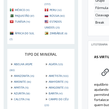
Grupo
(1717)
Fórmula
MÉXICO
PERU
(51)
(32)
Cleavag
PAQUISTÃO
RÚSSIA
(67)
(80)
TUNÍSIA
ESTADOS
Break
(14)
UNIDOS
(25)
ÁFRICA DO SUL
ZIMBÁBUE
(6)
(7)
LITOTERAPIA
TIPO DE MINERAL
AS VIRT
»
»
ABELHA JASPE
AGATA
(125)
(80)
»
»
AMAZONITA
AMETISTA
(35)
(100)
»
»
AMONITE
ANHYDRITE
(64)
(15)
equilíbri
»
»
APATITA
ARAGONITE
(15)
(13)
ajudando
»
»
AZURITA
BARITA
(58)
(41)
permitind
»
»
CALCITA
CAMPO DO CÉU
fortalec
(116)
quem busc
(23)