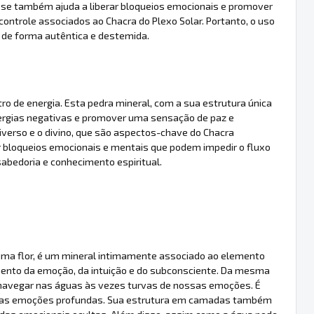
e também ajuda a liberar bloqueios emocionais e promover
ontrole associados ao Chacra do Plexo Solar. Portanto, o uso
 de forma autêntica e destemida.
ro de energia. Esta pedra mineral, com a sua estrutura única
energias negativas e promover uma sensação de paz e
niverso e o divino, que são aspectos-chave do Chacra
r bloqueios emocionais e mentais que podem impedir o fluxo
abedoria e conhecimento espiritual.
a uma flor, é um mineral intimamente associado ao elemento
emento da emoção, da intuição e do subconsciente. Da mesma
 navegar nas águas às vezes turvas de nossas emoções. É
ossas emoções profundas. Sua estrutura em camadas também