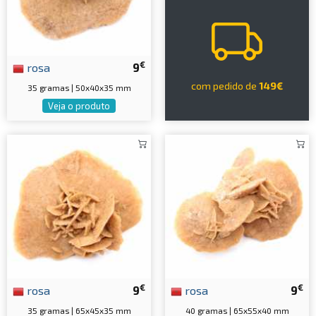
€
rosa
9
com pedido de
149€
35 gramas | 50x40x35 mm
Veja o produto
€
€
rosa
9
rosa
9
35 gramas | 65x45x35 mm
40 gramas | 65x55x40 mm