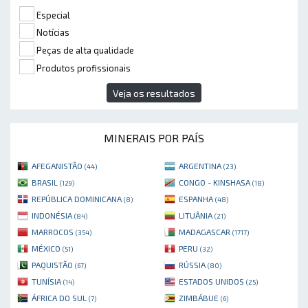
Especial
Notícias
Peças de alta qualidade
Produtos profissionais
Veja os resultados
MINERAIS POR PAÍS
AFEGANISTÃO
ARGENTINA
(44)
(23)
BRASIL
CONGO - KINSHASA
(129)
(18)
REPÚBLICA DOMINICANA
ESPANHA
(8)
(48)
INDONÉSIA
LITUÂNIA
(84)
(21)
MARROCOS
MADAGASCAR
(354)
(1717)
MÉXICO
PERU
(51)
(32)
PAQUISTÃO
RÚSSIA
(67)
(80)
TUNÍSIA
ESTADOS UNIDOS
(14)
(25)
ÁFRICA DO SUL
ZIMBÁBUE
(7)
(6)