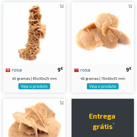
€
€
rosa
9
rosa
9
45 gramas | 85x30x25 mm
40 gramas | 70x40x35 mm
Veja o produto
Veja o produto
Entrega
*
grátis