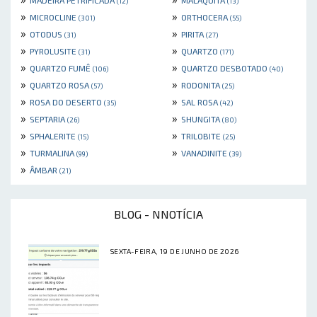
MADEIRA PETRIFICADA
MALAQUITA
(12)
(13)
»
»
MICROCLINE
ORTHOCERA
(301)
(55)
»
»
OTODUS
PIRITA
(31)
(27)
»
»
PYROLUSITE
QUARTZO
(31)
(171)
»
»
QUARTZO FUMÊ
QUARTZO DESBOTADO
(106)
(40)
»
»
QUARTZO ROSA
RODONITA
(57)
(25)
»
»
ROSA DO DESERTO
SAL ROSA
(35)
(42)
»
»
SEPTARIA
SHUNGITA
(26)
(80)
»
»
SPHALERITE
TRILOBITE
(15)
(25)
»
»
TURMALINA
VANADINITE
(99)
(39)
»
ÂMBAR
(21)
BLOG - NNOTÍCIA
SEXTA-FEIRA, 19 DE JUNHO DE 2026