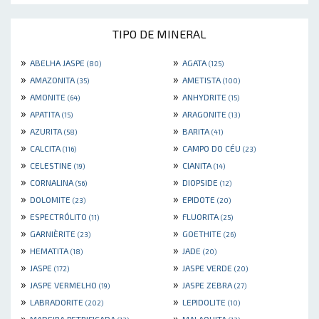
TIPO DE MINERAL
»
»
ABELHA JASPE
AGATA
(80)
(125)
»
»
AMAZONITA
AMETISTA
(35)
(100)
»
»
AMONITE
ANHYDRITE
(64)
(15)
»
»
APATITA
ARAGONITE
(15)
(13)
»
»
AZURITA
BARITA
(58)
(41)
»
»
CALCITA
CAMPO DO CÉU
(116)
(23)
»
»
CELESTINE
CIANITA
(19)
(14)
»
»
CORNALINA
DIOPSIDE
(56)
(12)
»
»
DOLOMITE
EPIDOTE
(23)
(20)
»
»
ESPECTRÓLITO
FLUORITA
(11)
(25)
»
»
GARNIÈRITE
GOETHITE
(23)
(26)
»
»
HEMATITA
JADE
(18)
(20)
»
»
JASPE
JASPE VERDE
(172)
(20)
»
»
JASPE VERMELHO
JASPE ZEBRA
(19)
(27)
»
»
LABRADORITE
LEPIDOLITE
(202)
(10)
»
»