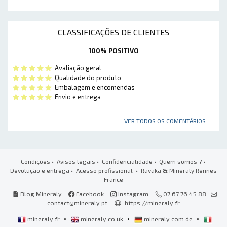
CLASSIFICAÇÕES DE CLIENTES
100% POSITIVO
Avaliação geral
Qualidade do produto
Embalagem e encomendas
Envio e entrega
VER TODOS OS COMENTÁRIOS ...
Condições
•
Avisos legais
•
Confidencialidade
•
Quem somos ?
•
Devolução e entrega
•
Acesso profissional
• Ravaka
&
Mineraly Rennes
France
Blog Mineraly
Facebook
Instagram
07 67 76 45 88
contact@mineraly.pt
https://mineraly.fr
•
•
•
mineraly.fr
mineraly.co.uk
mineraly.com.de