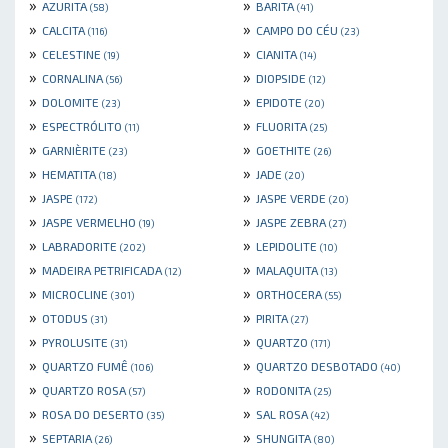
»
»
AZURITA
BARITA
(58)
(41)
»
»
CALCITA
CAMPO DO CÉU
(116)
(23)
»
»
CELESTINE
CIANITA
(19)
(14)
»
»
CORNALINA
DIOPSIDE
(56)
(12)
»
»
DOLOMITE
EPIDOTE
(23)
(20)
»
»
ESPECTRÓLITO
FLUORITA
(11)
(25)
»
»
GARNIÈRITE
GOETHITE
(23)
(26)
»
»
HEMATITA
JADE
(18)
(20)
»
»
JASPE
JASPE VERDE
(172)
(20)
»
»
JASPE VERMELHO
JASPE ZEBRA
(19)
(27)
»
»
LABRADORITE
LEPIDOLITE
(202)
(10)
»
»
MADEIRA PETRIFICADA
MALAQUITA
(12)
(13)
»
»
MICROCLINE
ORTHOCERA
(301)
(55)
»
»
OTODUS
PIRITA
(31)
(27)
»
»
PYROLUSITE
QUARTZO
(31)
(171)
»
»
QUARTZO FUMÊ
QUARTZO DESBOTADO
(106)
(40)
»
»
QUARTZO ROSA
RODONITA
(57)
(25)
»
»
ROSA DO DESERTO
SAL ROSA
(35)
(42)
»
»
SEPTARIA
SHUNGITA
(26)
(80)