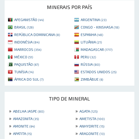
MINERAIS POR PAÍS
AFEGANISTÃO
ARGENTINA
(44)
(23)
BRASIL
CONGO - KINSHASA
(129)
(18)
REPÚBLICA DOMINICANA
ESPANHA
(8)
(48)
INDONÉSIA
LITUÂNIA
(84)
(21)
MARROCOS
MADAGASCAR
(354)
(1717)
MÉXICO
PERU
(51)
(32)
PAQUISTÃO
RÚSSIA
(67)
(80)
TUNÍSIA
ESTADOS UNIDOS
(14)
(25)
ÁFRICA DO SUL
ZIMBÁBUE
(7)
(6)
TIPO DE MINERAL
»
»
ABELHA JASPE
AGATA
(80)
(125)
»
»
AMAZONITA
AMETISTA
(35)
(100)
»
»
AMONITE
ANHYDRITE
(64)
(15)
»
»
APATITA
ARAGONITE
(15)
(13)