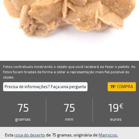
Fotos contratuais mostrando o objeto que você receberá ao fazer o pedido. As
fotos foram tiradas de forma a obter a representação mais fiel possível do
objeto.
Precisa de informações? Faça uma pergunta
19
COMPRA
€
75
75
19
€
gramas
mm
euros
Esta
rosa do deserto
de 75 gramas, originária de
Marrocos
,