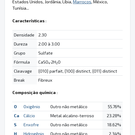
Estados Unidos, Jordânia, Líbia,
Marrocos
, México,
Tunísia...
Características
:
Densidade
2.30
Dureza
2.00 à 3.00
Grupo
Sulfate
Fórmula
CaSO
·2H
O
4
2
Cleavage
{010} parfait, {100} distinct, {011} distinct
Break
Fibreux
Composição química
:
O
Oxigênio
Outro não metálico
55.76%
Ca
Cálcio
Metal alcalino-terroso
23.28%
S
Enxofre
Outro não metálico
18.62%
H
Hidrogênio
Outro não metálico
2.34%