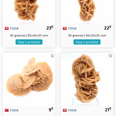
€
€
rosa
23
rosa
22
95 gramas | 85x45x35 mm
90 gramas | 90x35x35 mm
Veja o produto
Veja o produto
€
€
rosa
9
rosa
21