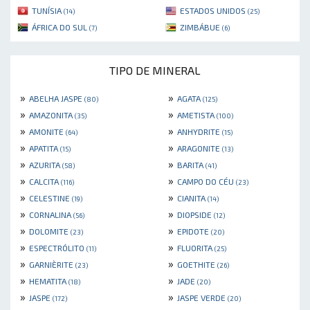
TUNÍSIA
ESTADOS UNIDOS
(14)
(25)
ÁFRICA DO SUL
ZIMBÁBUE
(7)
(6)
TIPO DE MINERAL
»
»
ABELHA JASPE
AGATA
(80)
(125)
»
»
AMAZONITA
AMETISTA
(35)
(100)
»
»
AMONITE
ANHYDRITE
(64)
(15)
»
»
APATITA
ARAGONITE
(15)
(13)
»
»
AZURITA
BARITA
(58)
(41)
»
»
CALCITA
CAMPO DO CÉU
(116)
(23)
»
»
CELESTINE
CIANITA
(19)
(14)
»
»
CORNALINA
DIOPSIDE
(56)
(12)
»
»
DOLOMITE
EPIDOTE
(23)
(20)
»
»
ESPECTRÓLITO
FLUORITA
(11)
(25)
»
»
GARNIÈRITE
GOETHITE
(23)
(26)
»
»
HEMATITA
JADE
(18)
(20)
»
»
JASPE
JASPE VERDE
(172)
(20)