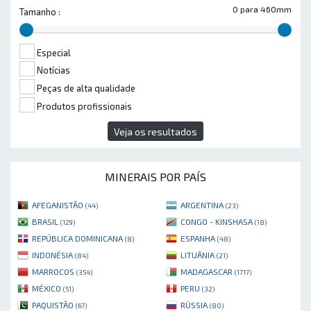
0 para 460mm
Tamanho :
Especial
Notícias
Peças de alta qualidade
Produtos profissionais
Veja os resultados
MINERAIS POR PAÍS
AFEGANISTÃO
ARGENTINA
(44)
(23)
BRASIL
CONGO - KINSHASA
(129)
(18)
REPÚBLICA DOMINICANA
ESPANHA
(8)
(48)
INDONÉSIA
LITUÂNIA
(84)
(21)
MARROCOS
MADAGASCAR
(354)
(1717)
MÉXICO
PERU
(51)
(32)
PAQUISTÃO
RÚSSIA
(67)
(80)