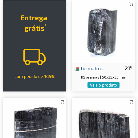
Entrega
*
grátis
€
turmalina
21
com pedido de
149€
115 gramas | 50x35x35 mm
Veja o produto