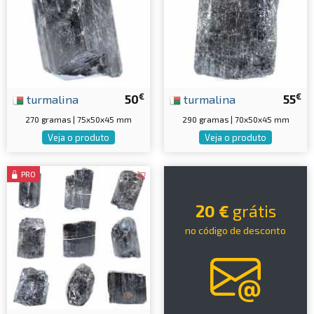
€
€
turmalina
50
turmalina
55
270 gramas | 75x50x45 mm
290 gramas | 70x50x45 mm
Veja o produto
Veja o produto
PRO
20 €
grátis
no código de desconto