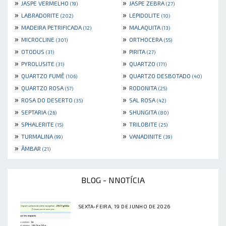
»
»
JASPE VERMELHO
JASPE ZEBRA
(19)
(27)
»
»
LABRADORITE
LEPIDOLITE
(202)
(10)
»
»
MADEIRA PETRIFICADA
MALAQUITA
(12)
(13)
»
»
MICROCLINE
ORTHOCERA
(301)
(55)
»
»
OTODUS
PIRITA
(31)
(27)
»
»
PYROLUSITE
QUARTZO
(31)
(171)
»
»
QUARTZO FUMÊ
QUARTZO DESBOTADO
(106)
(40)
»
»
QUARTZO ROSA
RODONITA
(57)
(25)
»
»
ROSA DO DESERTO
SAL ROSA
(35)
(42)
»
»
SEPTARIA
SHUNGITA
(26)
(80)
»
»
SPHALERITE
TRILOBITE
(15)
(25)
»
»
TURMALINA
VANADINITE
(99)
(39)
»
ÂMBAR
(21)
BLOG - NNOTÍCIA
SEXTA-FEIRA, 19 DE JUNHO DE 2026