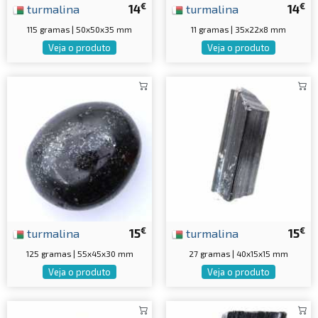
€
€
turmalina
14
turmalina
14
115 gramas | 50x50x35 mm
11 gramas | 35x22x8 mm
Veja o produto
Veja o produto
€
€
turmalina
15
turmalina
15
125 gramas | 55x45x30 mm
27 gramas | 40x15x15 mm
Veja o produto
Veja o produto