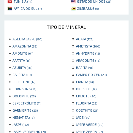
TUNÍSIA
ESTADOS UNIDOS
(14)
(25)
ÁFRICA DO SUL
ZIMBÁBUE
(7)
(6)
TIPO DE MINERAL
»
»
ABELHA JASPE
AGATA
(80)
(125)
»
»
AMAZONITA
AMETISTA
(35)
(100)
»
»
AMONITE
ANHYDRITE
(64)
(15)
»
»
APATITA
ARAGONITE
(15)
(13)
»
»
AZURITA
BARITA
(58)
(41)
»
»
CALCITA
CAMPO DO CÉU
(116)
(23)
»
»
CELESTINE
CIANITA
(19)
(14)
»
»
CORNALINA
DIOPSIDE
(56)
(12)
»
»
DOLOMITE
EPIDOTE
(23)
(20)
»
»
ESPECTRÓLITO
FLUORITA
(11)
(25)
»
»
GARNIÈRITE
GOETHITE
(23)
(26)
»
»
HEMATITA
JADE
(18)
(20)
»
»
JASPE
JASPE VERDE
(172)
(20)
»
»
JASPE VERMELHO
JASPE ZEBRA
(19)
(27)