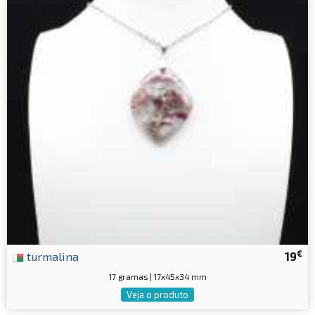
€
turmalina
19
17 gramas | 17x45x34 mm
Veja o produto