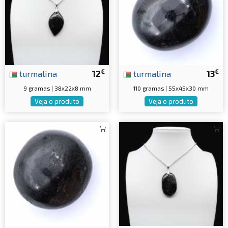
€
€
turmalina
12
turmalina
13
9 gramas | 38x22x8 mm
110 gramas | 55x45x30 mm
Veja o produto
Veja o produto