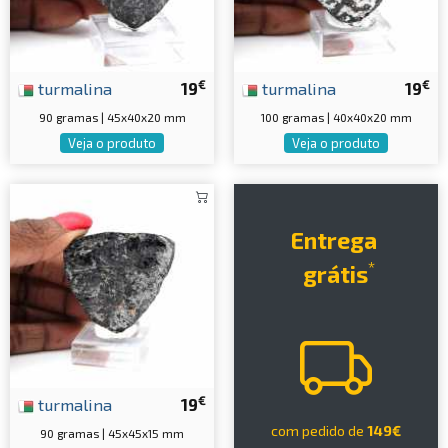
€
€
turmalina
19
turmalina
19
90 gramas | 45x40x20 mm
100 gramas | 40x40x20 mm
Veja o produto
Veja o produto
Entrega
*
grátis
€
turmalina
19
com pedido de
149€
90 gramas | 45x45x15 mm