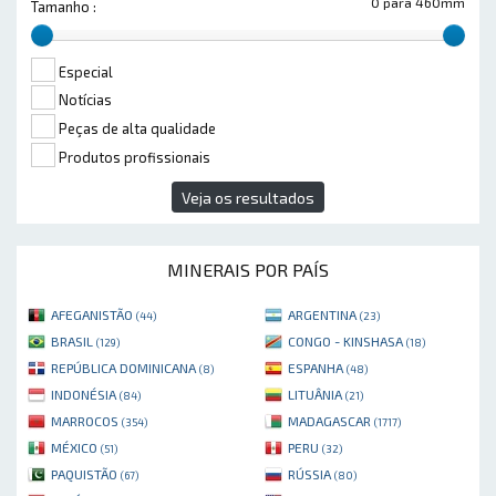
0 para 460mm
Tamanho :
Especial
Notícias
Peças de alta qualidade
Produtos profissionais
Veja os resultados
MINERAIS POR PAÍS
AFEGANISTÃO
ARGENTINA
(44)
(23)
BRASIL
CONGO - KINSHASA
(129)
(18)
REPÚBLICA DOMINICANA
ESPANHA
(8)
(48)
INDONÉSIA
LITUÂNIA
(84)
(21)
MARROCOS
MADAGASCAR
(354)
(1717)
MÉXICO
PERU
(51)
(32)
PAQUISTÃO
RÚSSIA
(67)
(80)