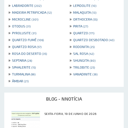
»
»
LABRADORITE
LEPIDOLITE
(202)
(10)
»
»
MADEIRA PETRIFICADA
MALAQUITA
(12)
(13)
»
»
MICROCLINE
ORTHOCERA
(301)
(55)
»
»
OTODUS
PIRITA
(31)
(27)
»
»
PYROLUSITE
QUARTZO
(31)
(171)
»
»
QUARTZO FUMÊ
QUARTZO DESBOTADO
(106)
(40)
»
»
QUARTZO ROSA
RODONITA
(57)
(25)
»
»
ROSA DO DESERTO
SAL ROSA
(35)
(42)
»
»
SEPTARIA
SHUNGITA
(26)
(80)
»
»
SPHALERITE
TRILOBITE
(15)
(25)
»
»
TURMALINA
VANADINITE
(99)
(39)
»
ÂMBAR
(21)
BLOG - NNOTÍCIA
SEXTA-FEIRA, 19 DE JUNHO DE 2026