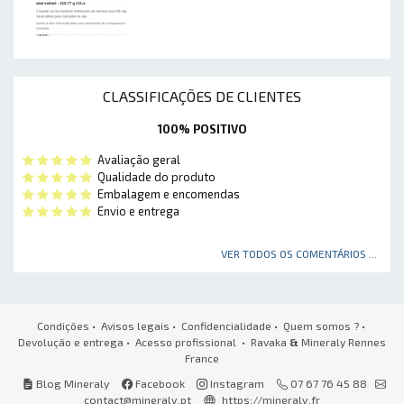
CLASSIFICAÇÕES DE CLIENTES
100% POSITIVO
Avaliação geral
Qualidade do produto
Embalagem e encomendas
Envio e entrega
VER TODOS OS COMENTÁRIOS ...
Condições
•
Avisos legais
•
Confidencialidade
•
Quem somos ?
•
Devolução e entrega
•
Acesso profissional
• Ravaka
&
Mineraly Rennes
France
Blog Mineraly
Facebook
Instagram
07 67 76 45 88
contact@mineraly.pt
https://mineraly.fr