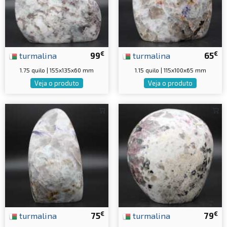
€
€
turmalina
99
turmalina
65
1.75 quilo | 155x135x60 mm
1.15 quilo | 115x100x65 mm
Veja o produto
Veja o produto
€
€
turmalina
75
turmalina
79