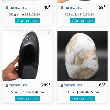
€
€
turmalina
18
turmalina
59
310 gramas | 95x65x30 mm
1.03 quilo | 140x80x50 mm
Veja o produto
Veja o produto
€
€
turmalina
299
turmalina
65
5 quilo | 270x120x70 mm
1.1 quilo | 120x90x65 mm
Veja o produto
Veja o produto