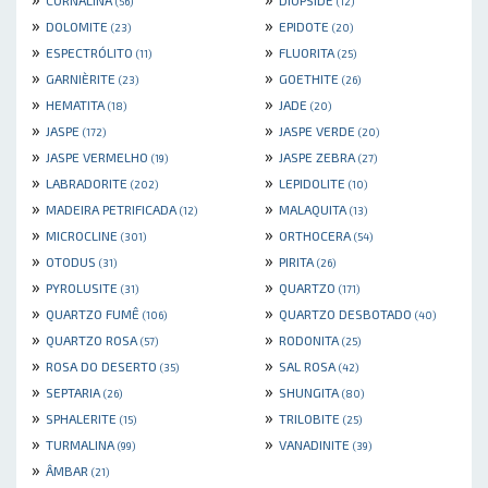
CORNALINA
DIOPSIDE
(56)
(12)
»
»
DOLOMITE
EPIDOTE
(23)
(20)
»
»
ESPECTRÓLITO
FLUORITA
(11)
(25)
»
»
GARNIÈRITE
GOETHITE
(23)
(26)
»
»
HEMATITA
JADE
(18)
(20)
»
»
JASPE
JASPE VERDE
(172)
(20)
»
»
JASPE VERMELHO
JASPE ZEBRA
(19)
(27)
»
»
LABRADORITE
LEPIDOLITE
(202)
(10)
»
»
MADEIRA PETRIFICADA
MALAQUITA
(12)
(13)
»
»
MICROCLINE
ORTHOCERA
(301)
(54)
»
»
OTODUS
PIRITA
(31)
(26)
»
»
PYROLUSITE
QUARTZO
(31)
(171)
»
»
QUARTZO FUMÊ
QUARTZO DESBOTADO
(106)
(40)
»
»
QUARTZO ROSA
RODONITA
(57)
(25)
»
»
ROSA DO DESERTO
SAL ROSA
(35)
(42)
»
»
SEPTARIA
SHUNGITA
(26)
(80)
»
»
SPHALERITE
TRILOBITE
(15)
(25)
»
»
TURMALINA
VANADINITE
(99)
(39)
»
ÂMBAR
(21)