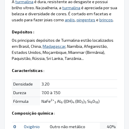
A
turmalina
é dura, resistente ao desgaste e possui
brilho vítreo. Na joalheria, a
turmalina
é apreciada por sua
beleza e diversidade de cores. É cortado em facetas e
usado para fazer joias como
anéis
,
pingentes
e
brincos
.
Depósitos :
Os principais depósitos de Turmalina estão localizados
em Brasil, China,
Madagascar
, Namíbia, Afeganistão,
Estados Unidos, Moçambique, Mianmar (Birmânia),
Paquistão, Rússia, Sri Lanka, Tanzânia...
Características
:
Densidade
3.20
Dureza
7.00 à 7.50
2+
Fórmula
NaFe
Al
((OH)
(BO
)
Si
O
)
3
6
4
3
3
6
18
Composição química
:
O
Oxigênio
Outro não metálico
40%