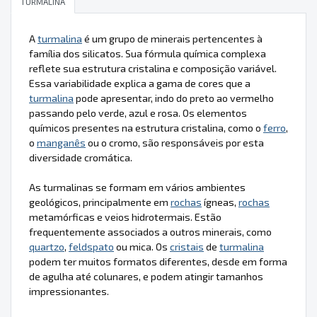
TURMALINA
A
turmalina
é um grupo de minerais pertencentes à
família dos silicatos. Sua fórmula química complexa
reflete sua estrutura cristalina e composição variável.
Essa variabilidade explica a gama de cores que a
turmalina
pode apresentar, indo do preto ao vermelho
passando pelo verde, azul e rosa. Os elementos
químicos presentes na estrutura cristalina, como o
ferro
,
o
manganês
ou o cromo, são responsáveis por esta
diversidade cromática.
As turmalinas se formam em vários ambientes
geológicos, principalmente em
rochas
ígneas,
rochas
metamórficas e veios hidrotermais. Estão
frequentemente associados a outros minerais, como
quartzo
,
feldspato
ou mica. Os
cristais
de
turmalina
podem ter muitos formatos diferentes, desde em forma
de agulha até colunares, e podem atingir tamanhos
impressionantes.