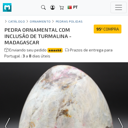
PT
CATÁLOGO
ORNAMENTO
PEDRAS POLIDAS
PEDRA ORNAMENTAL COM
95
COMPRA
€
INCLUSÃO DE TURMALINA -
MADAGASCAR
Enviando seu pedido
.
Prazos de entrega para
amanhã
Portugal :
3
a
8
dias úteis