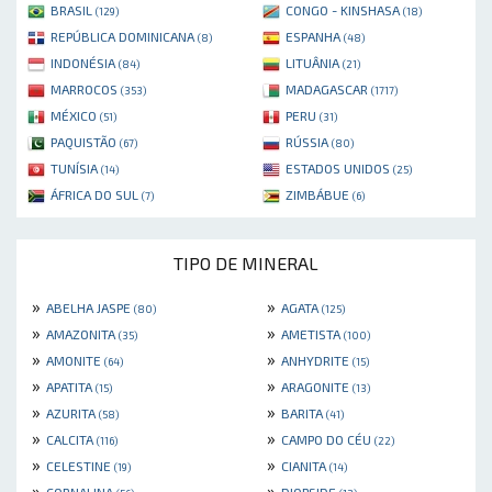
BRASIL
CONGO - KINSHASA
(129)
(18)
REPÚBLICA DOMINICANA
ESPANHA
(8)
(48)
INDONÉSIA
LITUÂNIA
(84)
(21)
MARROCOS
MADAGASCAR
(353)
(1717)
MÉXICO
PERU
(51)
(31)
PAQUISTÃO
RÚSSIA
(67)
(80)
TUNÍSIA
ESTADOS UNIDOS
(14)
(25)
ÁFRICA DO SUL
ZIMBÁBUE
(7)
(6)
TIPO DE MINERAL
»
»
ABELHA JASPE
AGATA
(80)
(125)
»
»
AMAZONITA
AMETISTA
(35)
(100)
»
»
AMONITE
ANHYDRITE
(64)
(15)
»
»
APATITA
ARAGONITE
(15)
(13)
»
»
AZURITA
BARITA
(58)
(41)
»
»
CALCITA
CAMPO DO CÉU
(116)
(22)
»
»
CELESTINE
CIANITA
(19)
(14)
»
»