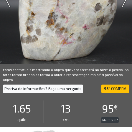
Fotos contratuais mostrando o objeto que você receberá ao fazer o pedido. As
fotos foram tiradas de forma a obter a representação mais fiel possível do
objeto.
Precisa de informações? Faça uma pergunta
95
COMPRA
€
1.65
13
95
€
quilo
cm
Muito caro?