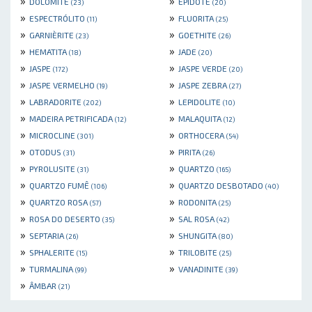
»
»
DOLOMITE
EPIDOTE
(23)
(20)
»
»
ESPECTRÓLITO
FLUORITA
(11)
(25)
»
»
GARNIÈRITE
GOETHITE
(23)
(26)
»
»
HEMATITA
JADE
(18)
(20)
»
»
JASPE
JASPE VERDE
(172)
(20)
»
»
JASPE VERMELHO
JASPE ZEBRA
(19)
(27)
»
»
LABRADORITE
LEPIDOLITE
(202)
(10)
»
»
MADEIRA PETRIFICADA
MALAQUITA
(12)
(12)
»
»
MICROCLINE
ORTHOCERA
(301)
(54)
»
»
OTODUS
PIRITA
(31)
(26)
»
»
PYROLUSITE
QUARTZO
(31)
(165)
»
»
QUARTZO FUMÊ
QUARTZO DESBOTADO
(106)
(40)
»
»
QUARTZO ROSA
RODONITA
(57)
(25)
»
»
ROSA DO DESERTO
SAL ROSA
(35)
(42)
»
»
SEPTARIA
SHUNGITA
(26)
(80)
»
»
SPHALERITE
TRILOBITE
(15)
(25)
»
»
TURMALINA
VANADINITE
(99)
(39)
»
ÂMBAR
(21)