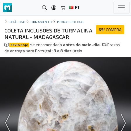
PT
CATÁLOGO
ORNAMENTO
PEDRAS POLIDAS
COLETA INCLUSÕES DE TURMALINA
65
COMPRA
€
NATURAL - MADAGASCAR
se encomendado
antes do meio-dia
.
Prazos
Envio hoje
de entrega para Portugal :
3
a
8
dias úteis