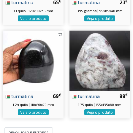
€
€
turmalina
65
turmalina
23
1.1 quilo | 120x90x65 mm
395 gramas | 95x65x40 mm
Veja o produto
Veja o produto
€
€
turmalina
69
turmalina
99
1.24 quilo | 110x90x70 mm
1.75 quilo | 155x135x60 mm
Veja o produto
Veja o produto
DEVOLUÇÃO E ENTREGA