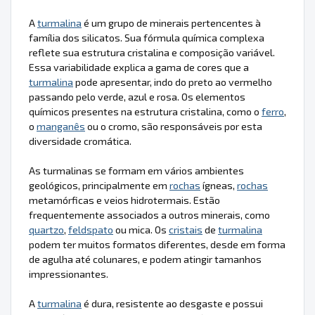
A
turmalina
é um grupo de minerais pertencentes à
família dos silicatos. Sua fórmula química complexa
reflete sua estrutura cristalina e composição variável.
Essa variabilidade explica a gama de cores que a
turmalina
pode apresentar, indo do preto ao vermelho
passando pelo verde, azul e rosa. Os elementos
químicos presentes na estrutura cristalina, como o
ferro
,
o
manganês
ou o cromo, são responsáveis por esta
diversidade cromática.
As turmalinas se formam em vários ambientes
geológicos, principalmente em
rochas
ígneas,
rochas
metamórficas e veios hidrotermais. Estão
frequentemente associados a outros minerais, como
quartzo
,
feldspato
ou mica. Os
cristais
de
turmalina
podem ter muitos formatos diferentes, desde em forma
de agulha até colunares, e podem atingir tamanhos
impressionantes.
A
turmalina
é dura, resistente ao desgaste e possui