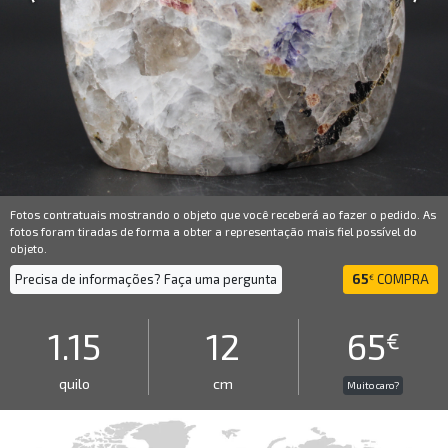
Fotos contratuais mostrando o objeto que você receberá ao fazer o pedido. As
fotos foram tiradas de forma a obter a representação mais fiel possível do
objeto.
Precisa de informações? Faça uma pergunta
65
COMPRA
€
1.15
12
65
€
quilo
cm
Muito caro?