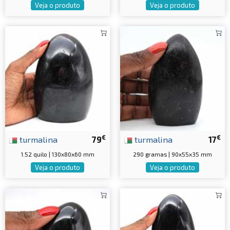
Veja o produto
Veja o produto
€
€
turmalina
79
turmalina
17
1.52 quilo | 130x80x60 mm
290 gramas | 90x55x35 mm
Veja o produto
Veja o produto