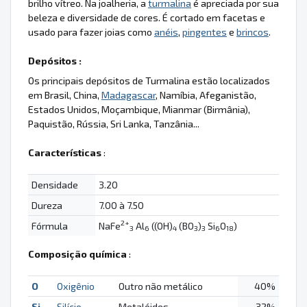
brilho vítreo. Na joalheria, a
turmalina
é apreciada por sua
beleza e diversidade de cores. É cortado em facetas e
usado para fazer joias como
anéis
,
pingentes
e
brincos
.
Depósitos :
Os principais depósitos de Turmalina estão localizados
em Brasil, China,
Madagascar
, Namíbia, Afeganistão,
Estados Unidos, Moçambique, Mianmar (Birmânia),
Paquistão, Rússia, Sri Lanka, Tanzânia...
Características
:
Densidade
3.20
Dureza
7.00 à 7.50
2+
Fórmula
NaFe
Al
((OH)
(BO
)
Si
O
)
3
6
4
3
3
6
18
Composição química
:
O
Oxigênio
Outro não metálico
40%
Si
Silício
Metalóides
32%