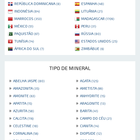
REPÚBLICA DOMINICANA
ESPANHA
(8)
(48)
INDONÉSIA
LITUÂNIA
(84)
(21)
MARROCOS
MADAGASCAR
(353)
(1709)
MÉXICO
PERU
(51)
(31)
PAQUISTÃO
RÚSSIA
(67)
(80)
TUNÍSIA
ESTADOS UNIDOS
(14)
(25)
ÁFRICA DO SUL
ZIMBÁBUE
(7)
(6)
TIPO DE MINERAL
»
»
ABELHA JASPE
AGATA
(80)
(125)
»
»
AMAZONITA
AMETISTA
(35)
(99)
»
»
AMONITE
ANHYDRITE
(63)
(15)
»
»
APATITA
ARAGONITE
(15)
(13)
»
»
AZURITA
BARITA
(58)
(41)
»
»
CALCITA
CAMPO DO CÉU
(116)
(21)
»
»
CELESTINE
CIANITA
(18)
(14)
»
»
CORNALINA
DIOPSIDE
(56)
(12)