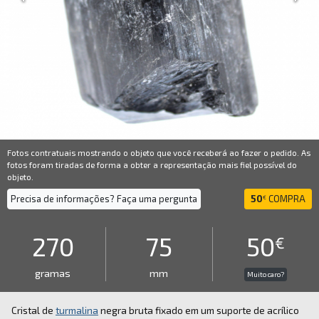
Fotos contratuais mostrando o objeto que você receberá ao fazer o pedido. As
fotos foram tiradas de forma a obter a representação mais fiel possível do
objeto.
Precisa de informações? Faça uma pergunta
50
COMPRA
€
270
75
50
€
gramas
mm
Muito caro?
Cristal de
turmalina
negra bruta fixado em um suporte de acrílico