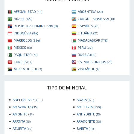
AFEGANISTÃO
ARGENTINA
(44)
(23)
BRASIL
CONGO - KINSHASA
(129)
(18)
REPÚBLICA DOMINICANA
ESPANHA
(8)
(48)
INDONÉSIA
LITUÂNIA
(84)
(21)
MARROCOS
MADAGASCAR
(354)
(1717)
MÉXICO
PERU
(51)
(32)
PAQUISTÃO
RÚSSIA
(67)
(80)
TUNÍSIA
ESTADOS UNIDOS
(14)
(25)
ÁFRICA DO SUL
ZIMBÁBUE
(7)
(6)
TIPO DE MINERAL
»
»
ABELHA JASPE
AGATA
(80)
(125)
»
»
AMAZONITA
AMETISTA
(35)
(100)
»
»
AMONITE
ANHYDRITE
(64)
(15)
»
»
APATITA
ARAGONITE
(15)
(13)
»
»
AZURITA
BARITA
(58)
(41)