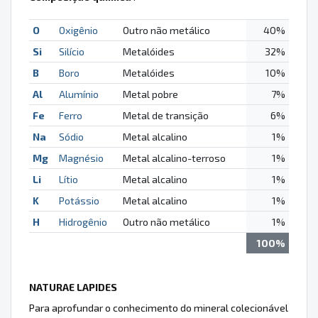
O
Oxigênio
Outro não metálico
40%
Si
Silício
Metalóides
32%
B
Boro
Metalóides
10%
Al
Alumínio
Metal pobre
7%
Fe
Ferro
Metal de transição
6%
Na
Sódio
Metal alcalino
1%
Mg
Magnésio
Metal alcalino-terroso
1%
Li
Lítio
Metal alcalino
1%
K
Potássio
Metal alcalino
1%
H
Hidrogênio
Outro não metálico
1%
100%
NATURAE LAPIDES
Para aprofundar o conhecimento do mineral colecionável