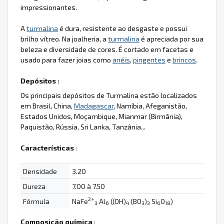
impressionantes.
A
turmalina
é dura, resistente ao desgaste e possui
brilho vítreo. Na joalheria, a
turmalina
é apreciada por sua
beleza e diversidade de cores. É cortado em facetas e
usado para fazer joias como
anéis
,
pingentes
e
brincos
.
Depósitos :
Os principais depósitos de Turmalina estão localizados
em Brasil, China,
Madagascar
, Namíbia, Afeganistão,
Estados Unidos, Moçambique, Mianmar (Birmânia),
Paquistão, Rússia, Sri Lanka, Tanzânia...
Características
:
Densidade
3.20
Dureza
7.00 à 7.50
2+
Fórmula
NaFe
Al
((OH)
(BO
)
Si
O
)
3
6
4
3
3
6
18
Composição química
: