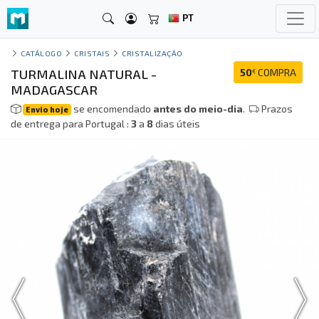
PT
CATÁLOGO
CRISTAIS
CRISTALIZAÇÃO
TURMALINA NATURAL -
50
COMPRA
€
MADAGASCAR
se encomendado
antes do meio-dia
.
Prazos
Envio hoje
de entrega para Portugal :
3
a
8
dias úteis