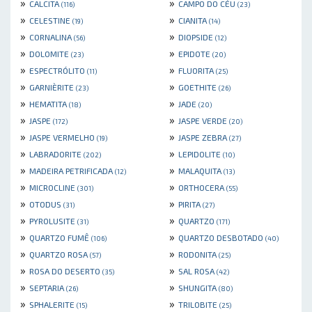
»
»
CALCITA
CAMPO DO CÉU
(116)
(23)
»
»
CELESTINE
CIANITA
(19)
(14)
»
»
CORNALINA
DIOPSIDE
(56)
(12)
»
»
DOLOMITE
EPIDOTE
(23)
(20)
»
»
ESPECTRÓLITO
FLUORITA
(11)
(25)
»
»
GARNIÈRITE
GOETHITE
(23)
(26)
»
»
HEMATITA
JADE
(18)
(20)
»
»
JASPE
JASPE VERDE
(172)
(20)
»
»
JASPE VERMELHO
JASPE ZEBRA
(19)
(27)
»
»
LABRADORITE
LEPIDOLITE
(202)
(10)
»
»
MADEIRA PETRIFICADA
MALAQUITA
(12)
(13)
»
»
MICROCLINE
ORTHOCERA
(301)
(55)
»
»
OTODUS
PIRITA
(31)
(27)
»
»
PYROLUSITE
QUARTZO
(31)
(171)
»
»
QUARTZO FUMÊ
QUARTZO DESBOTADO
(106)
(40)
»
»
QUARTZO ROSA
RODONITA
(57)
(25)
»
»
ROSA DO DESERTO
SAL ROSA
(35)
(42)
»
»
SEPTARIA
SHUNGITA
(26)
(80)
»
»
SPHALERITE
TRILOBITE
(15)
(25)