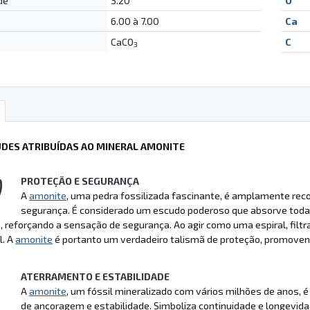
de
3.20
O
6.00 à 7.00
Ca
CaCO
C
3
UDES ATRIBUÍDAS AO MINERAL AMONITE
PROTEÇÃO E SEGURANÇA
A
amonite
, uma pedra fossilizada fascinante, é amplamente reco
segurança. É considerado um escudo poderoso que absorve todas 
, reforçando a sensação de segurança. Ao agir como uma espiral, filtra
l. A
amonite
é portanto um verdadeiro talismã de proteção, promove
ATERRAMENTO E ESTABILIDADE
A
amonite
, um fóssil mineralizado com vários milhões de anos, 
de ancoragem e estabilidade. Simboliza continuidade e longevi