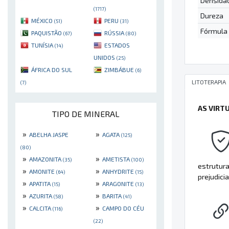
Densida
(1717)
Dureza
MÉXICO
PERU
(51)
(31)
Fórmula
PAQUISTÃO
RÚSSIA
(67)
(80)
TUNÍSIA
ESTADOS
(14)
UNIDOS
(25)
ÁFRICA DO SUL
ZIMBÁBUE
(6)
LITOTERAPIA
(7)
AS VIRT
TIPO DE MINERAL
»
»
ABELHA JASPE
AGATA
(125)
(80)
»
»
AMAZONITA
AMETISTA
(35)
(100)
estrutura
»
»
AMONITE
ANHYDRITE
(64)
(15)
prejudicia
»
»
APATITA
ARAGONITE
(15)
(13)
»
»
AZURITA
BARITA
(58)
(41)
»
»
CALCITA
CAMPO DO CÉU
(116)
(22)