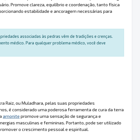
ário. Promove clareza, equilíbrio e coordenação, tanto física
oporcionando estabilidade e ancoragem necessárias para
ropriedades associadas às pedras vêm de tradições e crenças.
amento médico. Para qualquer problema médico, você deve
kra Raiz, ou Muladhara, pelas suas propriedades
anos, é considerado uma poderosa ferramenta de cura da terra
 a
amonite
promove uma sensação de segurança e
 energias masculinas e femininas. Portanto, pode ser utilizado
e promover o crescimento pessoal e espiritual.