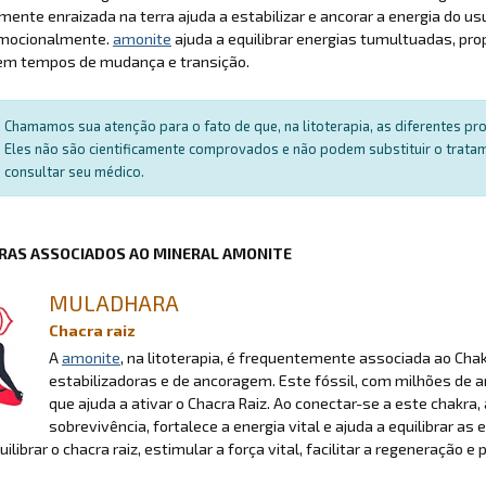
ente enraizada na terra ajuda a estabilizar e ancorar a energia do usu
mocionalmente.
amonite
ajuda a equilibrar energias tumultuadas, pr
em tempos de mudança e transição.
Chamamos sua atenção para o fato de que, na litoterapia, as diferentes p
Eles não são cientificamente comprovados e não podem substituir o trat
consultar seu médico.
RAS ASSOCIADOS AO MINERAL AMONITE
MULADHARA
Chacra raiz
A
amonite
, na litoterapia, é frequentemente associada ao Cha
estabilizadoras e de ancoragem. Este fóssil, com milhões de 
que ajuda a ativar o Chacra Raiz. Ao conectar-se a este chakra,
sobrevivência, fortalece a energia vital e ajuda a equilibrar as
uilibrar o chacra raiz, estimular a força vital, facilitar a regeneração 