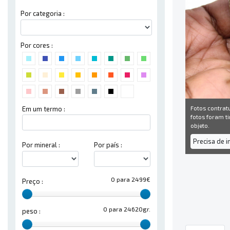
Por categoria :
Por cores :
Fotos contrat
Em um termo :
fotos foram ti
objeto.
Precisa de 
Por mineral :
Por país :
0 para 2499€
Preço :
0 para 24620gr.
peso :