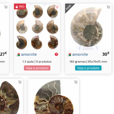
NEW
PRO
€
€
27
amonite
amonite
30
0 mm
1.3 quilo | 9 produtos
160 gramas | 85x70x15 mm
Veja o produto
Veja o produto