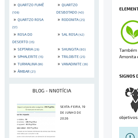
»
»
QUARTZO FUMÊ
QUARTZO
ELEMENT
DESBOTADO
(106)
(40)
»
»
QUARTZO ROSA
RODONITA
(25)
(57)
»
»
ROSA DO
SAL ROSA
(42)
DESERTO
(35)
»
»
SEPTARIA
SHUNGITA
(26)
(80)
Também é 
»
»
Amonita e
SPHALERITE
TRILOBITE
(15)
(25)
»
»
TURMALINA
VANADINITE
(99)
(39)
»
ÂMBAR
(21)
SIGNOS 
BLOG - NNOTÍCIA
SEXTA-FEIRA, 19
DE JUNHO DE
objetivos
2026