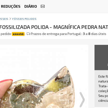
REDUÇÕES
DIÁRIO
ÓSSEIS
FÓSSEIS POLIDOS
FOSSILIZADA POLIDA - MAGNÍFICA PEDRA NA
 pedido
.
Prazos de entrega para Portugal :
3
a
8
dias úteis
amanhã
Este f
natur
Trata-
coleçã
Seu po
ciênci