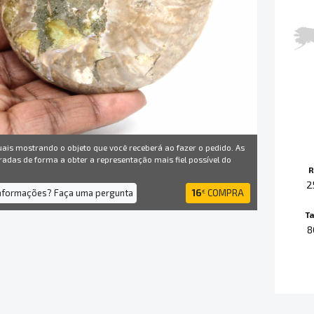
uais mostrando o objeto que você receberá ao fazer o pedido. As
radas de forma a obter a representação mais fiel possível do
R
2
informações? Faça uma pergunta
16
COMPRA
€
T
8