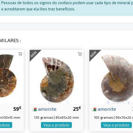
Pessoas de todos os signos do zodíaco podem usar cada tipo de mineral par
e acreditarem que ela lhes traz benefícios.
MILARES :
NEW
NEW
€
€
59
amonite
25
amonite
60x130x15 mm
135 gramas | 85x65x20 mm
105 gramas | 90x70x2
roduto
Veja o produto
Veja o produto