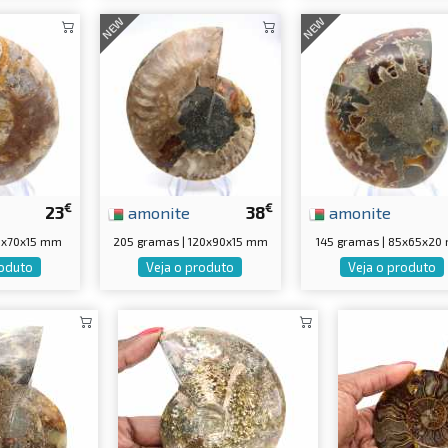
NEW
NEW
€
€
23
amonite
38
amonite
90x70x15 mm
205 gramas | 120x90x15 mm
145 gramas | 85x65x2
roduto
Veja o produto
Veja o produto