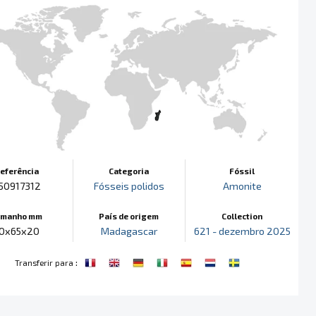
eferência
Categoria
Fóssil
50917312
Fósseis polidos
Amonite
amanho mm
País de origem
Collection
0x65x20
Madagascar
621 - dezembro 2025
:
Transferir para