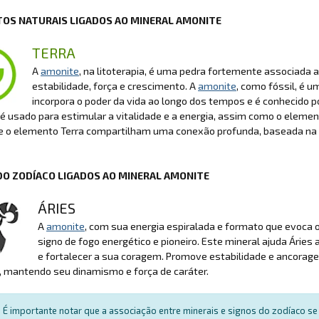
OS NATURAIS LIGADOS AO MINERAL AMONITE
TERRA
A
amonite
, na litoterapia, é uma pedra fortemente associada
estabilidade, força e crescimento. A
amonite
, como fóssil, é u
incorpora o poder da vida ao longo dos tempos e é conhecido po
usado para estimular a vitalidade e a energia, assim como o elemen
 o elemento Terra compartilham uma conexão profunda, baseada na fo
DO ZODÍACO LIGADOS AO MINERAL AMONITE
ÁRIES
A
amonite
, com sua energia espiralada e formato que evoca o
signo de fogo energético e pioneiro. Este mineral ajuda Áries a
e fortalecer a sua coragem. Promove estabilidade e ancora
, mantendo seu dinamismo e força de caráter.
É importante notar que a associação entre minerais e signos do zodíaco se 