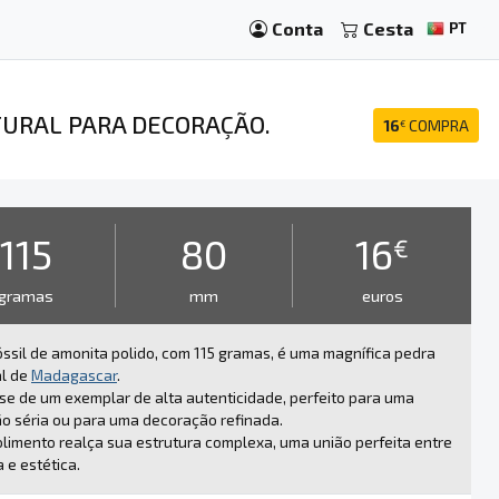
Conta
Cesta
PT
TURAL PARA DECORAÇÃO.
16
COMPRA
€
115
80
16
€
gramas
mm
euros
óssil de amonita polido, com 115 gramas, é uma magnífica pedra
al de
Madagascar
.
se de um exemplar de alta autenticidade, perfeito para uma
o séria ou para uma decoração refinada.
limento realça sua estrutura complexa, uma união perfeita entre
a e estética.