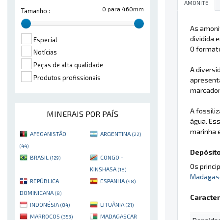
AMONITE
0 para 460mm
Tamanho :
As amoni
dividida 
Especial
O formato
Notícias
Peças de alta qualidade
A divers
Produtos profissionais
apresent
marcadore
A fossil
MINERAIS POR PAÍS
água. Es
marinha e
AFEGANISTÃO
ARGENTINA
(22)
(44)
Depósito
BRASIL
CONGO -
(129)
Os princi
KINSHASA
(18)
Madagas
REPÚBLICA
ESPANHA
(48)
DOMINICANA
(8)
Caracter
INDONÉSIA
LITUÂNIA
(84)
(21)
MARROCOS
MADAGASCAR
(353)