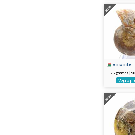
NEW
amonite
125 gramas | 
Veja o p
NEW