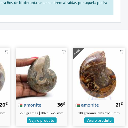
a fins de litoterapia se se sentirem atraídas por aquela pedra
NEW
€
€
€
20
amonite
36
amonite
21
0 mm
270 gramas | 80x65x45 mm
110 gramas | 90x70x15 mm
Veja o produto
Veja o produto