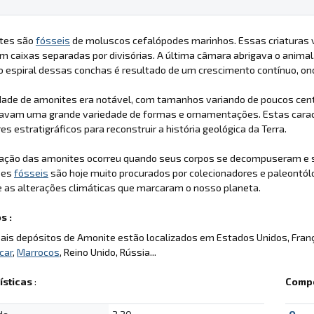
tes são
fósseis
de moluscos cefalópodes marinhos. Essas criaturas 
em caixas separadas por divisórias. A última câmara abrigava o animal
 espiral dessas conchas é resultado de um crescimento contínuo, onde
idade de amonites era notável, com tamanhos variando de poucos ce
avam uma grande variedade de formas e ornamentações. Estas caracte
s estratigráficos para reconstruir a história geológica da Terra.
ização das amonites ocorreu quando seus corpos se decompuseram e s
ses
fósseis
são hoje muito procurados por colecionadores e paleontól
 as alterações climáticas que marcaram o nosso planeta.
s :
pais depósitos de Amonite estão localizados em Estados Unidos, Fran
car
,
Marrocos
, Reino Unido, Rússia...
ísticas
:
Compo