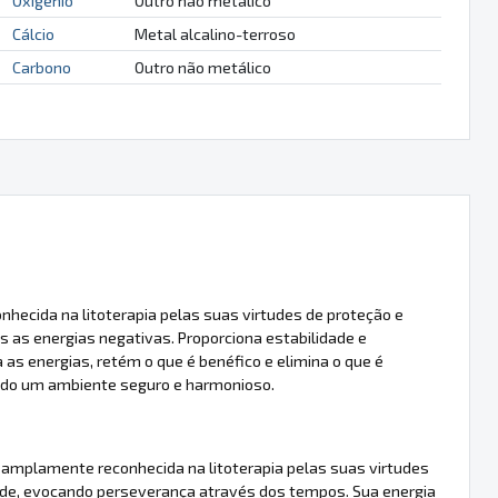
Oxigênio
Outro não metálico
Cálcio
Metal alcalino-terroso
Carbono
Outro não metálico
nhecida na litoterapia pelas suas virtudes de proteção e
as energias negativas. Proporciona estabilidade e
 as energias, retém o que é benéfico e elimina o que é
ndo um ambiente seguro e harmonioso.
é amplamente reconhecida na litoterapia pelas suas virtudes
dade, evocando perseverança através dos tempos. Sua energia