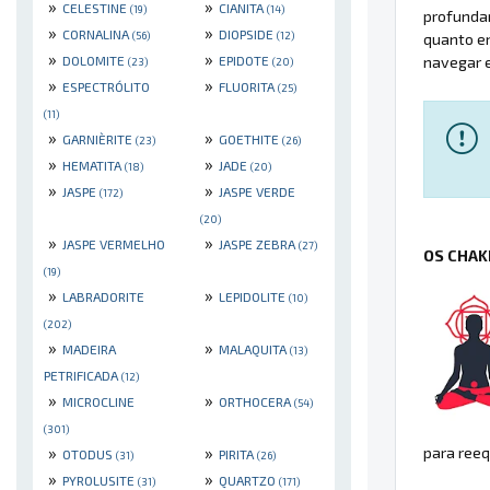
»
»
CELESTINE
CIANITA
(19)
(14)
profundam
»
»
CORNALINA
DIOPSIDE
(56)
(12)
quanto e
»
»
DOLOMITE
EPIDOTE
navegar 
(23)
(20)
»
»
ESPECTRÓLITO
FLUORITA
(25)
(11)
»
»
GARNIÈRITE
GOETHITE
(23)
(26)
»
»
HEMATITA
JADE
(18)
(20)
»
»
JASPE
JASPE VERDE
(172)
(20)
»
»
JASPE VERMELHO
JASPE ZEBRA
(27)
OS CHAK
(19)
»
»
LABRADORITE
LEPIDOLITE
(10)
(202)
»
»
MADEIRA
MALAQUITA
(13)
PETRIFICADA
(12)
»
»
MICROCLINE
ORTHOCERA
(54)
(301)
»
»
para reeq
OTODUS
PIRITA
(31)
(26)
»
»
PYROLUSITE
QUARTZO
(31)
(171)