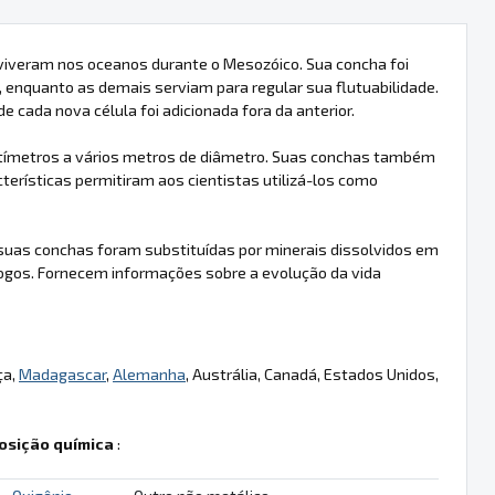
viveram nos oceanos durante o Mesozóico. Sua concha foi
, enquanto as demais serviam para regular sua flutuabilidade.
 cada nova célula foi adicionada fora da anterior.
ntímetros a vários metros de diâmetro. Suas conchas também
rísticas permitiram aos cientistas utilizá-los como
uas conchas foram substituídas por minerais dissolvidos em
ogos. Fornecem informações sobre a evolução da vida
ça,
Madagascar
,
Alemanha
, Austrália, Canadá, Estados Unidos,
sição química
: