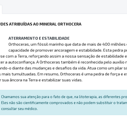
UDES ATRIBUÍDAS AO MINERAL ORTHOCERA
ATERRAMENTO E ESTABILIDADE
Orthoceras, um fóssil marinho que data de mais de 400 milhões 
capacidade de promover ancoragem e estabilidade. Esta pedra pr
se com a Terra, reforçando assim a nossa sensação de estabilidade e
cer a autoconfiança. A Orthoceras também é reconhecida pelo auxílio 
ando-o diante das mudanças e desafios da vida. Atua como um pilar 
s mais tumultuadas. Em resumo, Orthoceras é uma pedra de força e es
r sua âncora na Terra e estabilizar suas vidas.
Chamamos sua atenção para o fato de que, na litoterapia, as diferentes p
Eles não são cientificamente comprovados e não podem substituir o trat
consultar seu médico.