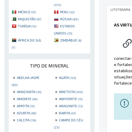
(1717)
LITOTERAPIA
MÉXICO
PERU
(51)
(32)
PAQUISTÃO
RÚSSIA
(67)
(80)
AS VIRT
TUNÍSIA
ESTADOS
(14)
UNIDOS
(25)
ÁFRICA DO SUL
ZIMBÁBUE
(6)
(7)
conectar-
e fortale
TIPO DE MINERAL
estabiliz
situaçõe
»
»
ABELHA JASPE
AGATA
(125)
fortalece
(80)
»
»
AMAZONITA
AMETISTA
(35)
(100)
»
»
AMONITE
ANHYDRITE
(64)
(15)
»
»
APATITA
ARAGONITE
(15)
(13)
»
»
AZURITA
BARITA
(58)
(41)
»
»
CALCITA
CAMPO DO CÉU
(116)
(23)