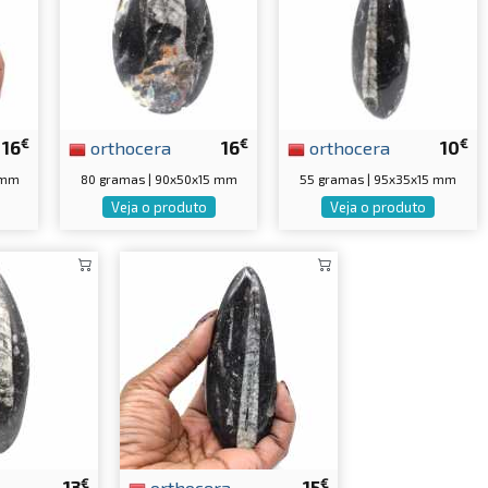
€
€
€
16
orthocera
16
orthocera
10
 mm
80 gramas | 90x50x15 mm
55 gramas | 95x35x15 mm
Veja o produto
Veja o produto
€
€
13
orthocera
15