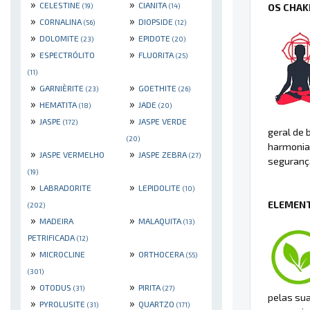
»
»
CELESTINE
CIANITA
OS CHAK
(19)
(14)
»
»
CORNALINA
DIOPSIDE
(56)
(12)
»
»
DOLOMITE
EPIDOTE
(23)
(20)
»
»
ESPECTRÓLITO
FLUORITA
(25)
(11)
»
»
GARNIÈRITE
GOETHITE
(23)
(26)
»
»
HEMATITA
JADE
(18)
(20)
»
»
JASPE
JASPE VERDE
(172)
geral de 
(20)
harmonia 
»
»
JASPE VERMELHO
JASPE ZEBRA
(27)
seguranç
(19)
»
»
LABRADORITE
LEPIDOLITE
(10)
ELEMENT
(202)
»
»
MADEIRA
MALAQUITA
(13)
PETRIFICADA
(12)
»
»
MICROCLINE
ORTHOCERA
(55)
(301)
»
»
OTODUS
PIRITA
(31)
(27)
pelas sua
»
»
PYROLUSITE
QUARTZO
(31)
(171)