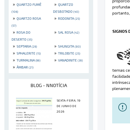
proporcio
»
»
QUARTZO FUMÊ
QUARTZO
profunda
DESBOTADO
(106)
(40)
portanto,
»
»
QUARTZO ROSA
RODONITA
(25)
(57)
SIGNOS 
»
»
ROSA DO
SAL ROSA
(42)
DESERTO
(35)
»
»
SEPTARIA
SHUNGITA
(26)
(80)
»
»
SPHALERITE
TRILOBITE
(15)
(25)
»
»
TURMALINA
VANADINITE
(99)
(39)
»
ÂMBAR
(21)
temas cen
facilidad
intrínsec
BLOG - NNOTÍCIA
plenament
SEXTA-FEIRA, 19
DE JUNHO DE
2026