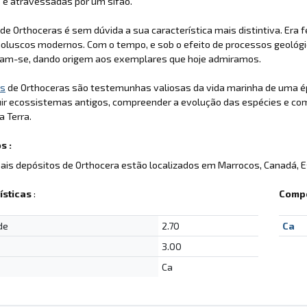
s e atravessadas por um sifão.
de Orthoceras é sem dúvida a sua característica mais distintiva. Era
oluscos modernos. Com o tempo, e sob o efeito de processos geológi
aram-se, dando origem aos exemplares que hoje admiramos.
is
de Orthoceras são testemunhas valiosas da vida marinha de uma ép
uir ecossistemas antigos, compreender a evolução das espécies e c
a Terra.
s :
pais depósitos de Orthocera estão localizados em Marrocos, Canadá, Es
ísticas
:
Compo
de
2.70
Ca
3.00
Ca