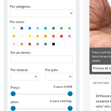
Por categoria :
Por cores :
Fotos contrat
Em um termo :
fotos foram ti
objeto.
Precisa de 
Por mineral :
Por país :
ORTHOCERA
0 para 2499€
Preço :
Orthocer
oceanos h
0 para 24620gr.
peso :
reto” em 