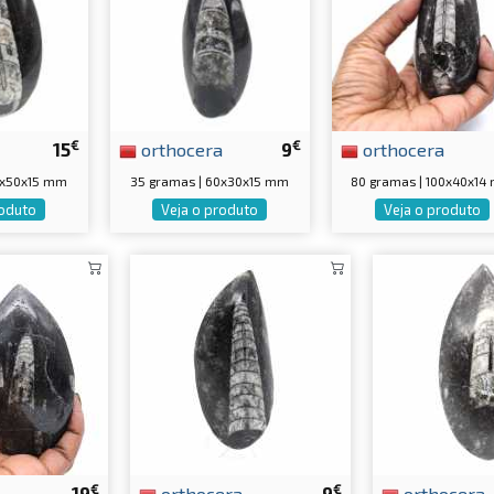
€
€
15
orthocera
9
orthocera
0x50x15 mm
35 gramas | 60x30x15 mm
80 gramas | 100x40x14
roduto
Veja o produto
Veja o produto
€
€
19
orthocera
9
orthocera