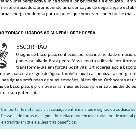
nando uma perspectiva única sobre a longevidade e a evolução. Tamb
mente enraizados, promovendo uma sensação de segurança e estabilid
 uma sinergia poderosa para aqueles que procuram conectar-se mais 
DO ZODÍACO LIGADOS AO MINERAL ORTHOCERA
ESCORPIÃO
O signo de Escorpião, conhecido por sua intensidade emocio
poderoso aliado. Esta pedra fóssil, muito utilizada em litote
transformá-las em forças positivas. Orthoceras apoia Escorp
trais para este signo de água. Também ajuda a canalizar a energia i
e nas águas profundas de suas emoções. Além disso, Orthoceras esti
as de Escorpião, e promove uma maior autocompreensão, ajudando est
e o seu potencial.
É importante notar que a associação entre minerais e signos do zodíaco se 
Pessoas de todos os signos do zodíaco podem usar cada tipo de mineral par
e acreditarem que ela lhes traz benefícios.