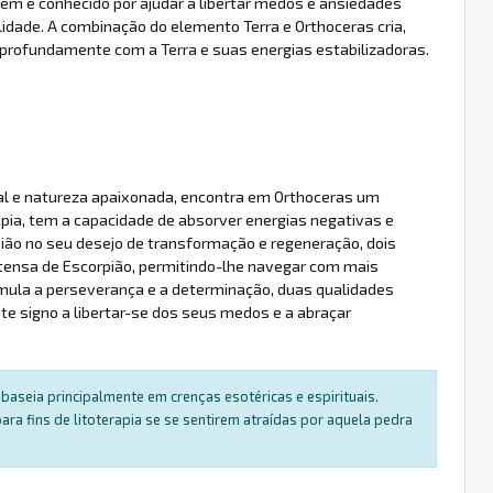
ém é conhecido por ajudar a libertar medos e ansiedades
ade. A combinação do elemento Terra e Orthoceras cria,
profundamente com a Terra e suas energias estabilizadoras.
nal e natureza apaixonada, encontra em Orthoceras um
rapia, tem a capacidade de absorver energias negativas e
ião no seu desejo de transformação e regeneração, dois
ntensa de Escorpião, permitindo-lhe navegar com mais
mula a perseverança e a determinação, duas qualidades
e signo a libertar-se dos seus medos e a abraçar
baseia principalmente em crenças esotéricas e espirituais.
a fins de litoterapia se se sentirem atraídas por aquela pedra