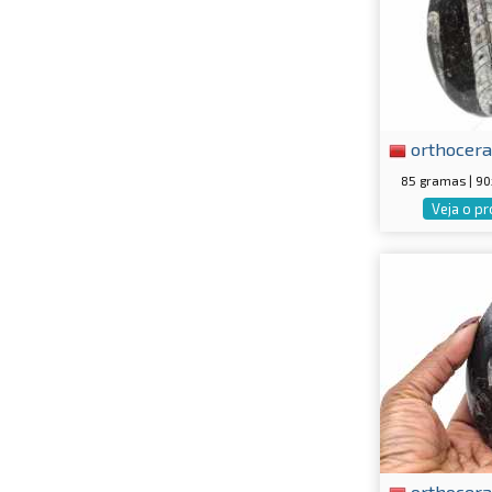
orthocera
85 gramas | 9
Veja o p
orthocera