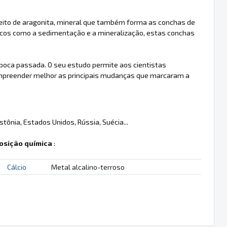
 feito de aragonita, mineral que também forma as conchas de
cos como a sedimentação e a mineralização, estas conchas
oca passada. O seu estudo permite aos cientistas
ompreender melhor as principais mudanças que marcaram a
tônia, Estados Unidos, Rússia, Suécia...
sição química
:
Cálcio
Metal alcalino-terroso