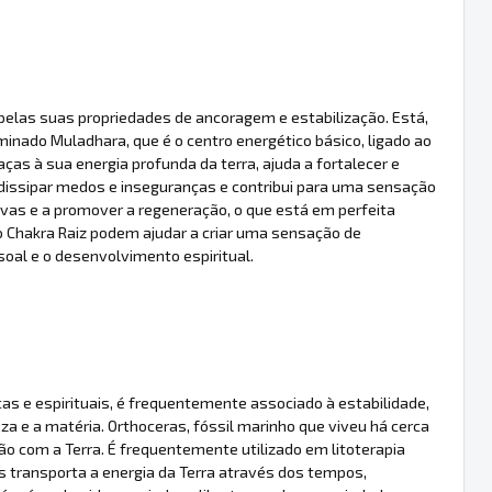
 pelas suas propriedades de ancoragem e estabilização. Está,
nado Muladhara, que é o centro energético básico, ligado ao
as à sua energia profunda da terra, ajuda a fortalecer e
a dissipar medos e inseguranças e contribui para uma sensação
tivas e a promover a regeneração, o que está em perfeita
o Chakra Raiz podem ajudar a criar uma sensação de
al e o desenvolvimento espiritual.
as e espirituais, é frequentemente associado à estabilidade,
eza e a matéria. Orthoceras, fóssil marinho que viveu há cerca
ão com a Terra. É frequentemente utilizado em litoterapia
s transporta a energia da Terra através dos tempos,