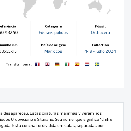
eferência
Categoria
Fóssil
40713240
Fósseis polidos
Orthocera
amanho mm
País de origem
Collection
00x55x15
Marrocos
449 - julho 2024
:
Transferir para
já desapareceu. Estas criaturas marinhas viveram nos
dos Ordoviciano e Siluriano. Seu nome, que significa “chifre
ngada. Esta concha foi dividida em salas, separadas por