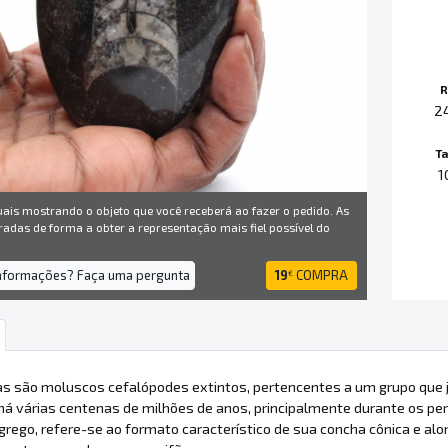
R
2
T
1
uais mostrando o objeto que você receberá ao fazer o pedido. As
radas de forma a obter a representação mais fiel possível do
informações? Faça uma pergunta
19
COMPRA
€
as são moluscos cefalópodes extintos, pertencentes a um grupo que 
á várias centenas de milhões de anos, principalmente durante os perío
grego, refere-se ao formato característico de sua concha cônica e alo