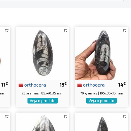
€
€
€
11
orthocera
13
orthocera
14
 mm
75 gramas | 85x40x15 mm
70 gramas | 105x35x15 mm
Veja o produto
Veja o produto