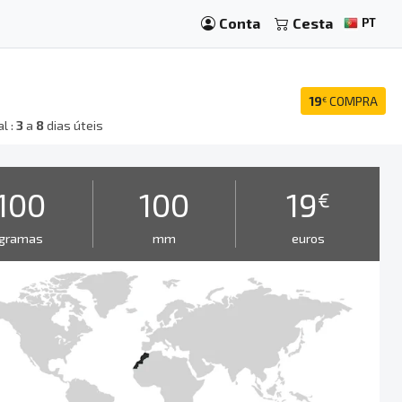
Conta
Cesta
PT
19
COMPRA
€
l :
3
a
8
dias úteis
100
100
19
€
gramas
mm
euros