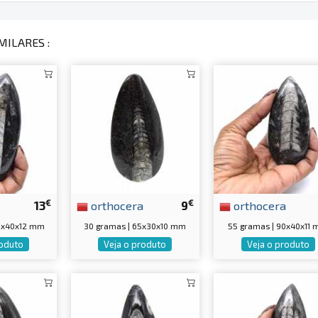
MILARES :
€
€
13
orthocera
9
orthocera
05x40x12 mm
30 gramas | 65x30x10 mm
55 gramas | 90x40x11
roduto
Veja o produto
Veja o produto