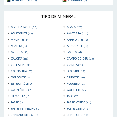
(7)
(6)
TIPO DE MINERAL
»
»
ABELHA JASPE
AGATA
(80)
(125)
»
»
AMAZONITA
AMETISTA
(35)
(100)
»
»
AMONITE
ANHYDRITE
(64)
(15)
»
»
APATITA
ARAGONITE
(15)
(13)
»
»
AZURITA
BARITA
(58)
(41)
»
»
CALCITA
CAMPO DO CÉU
(116)
(23)
»
»
CELESTINE
CIANITA
(19)
(14)
»
»
CORNALINA
DIOPSIDE
(56)
(12)
»
»
DOLOMITE
EPIDOTE
(23)
(20)
»
»
ESPECTRÓLITO
FLUORITA
(11)
(25)
»
»
GARNIÈRITE
GOETHITE
(23)
(26)
»
»
HEMATITA
JADE
(18)
(20)
»
»
JASPE
JASPE VERDE
(172)
(20)
»
»
JASPE VERMELHO
JASPE ZEBRA
(19)
(27)
»
»
LABRADORITE
LEPIDOLITE
(202)
(10)