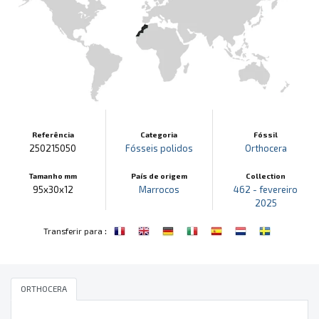
Referência
Categoria
Fóssil
250215050
Fósseis polidos
Orthocera
Tamanho mm
País de origem
Collection
95x30x12
Marrocos
462 - fevereiro
2025
:
Transferir para
ORTHOCERA