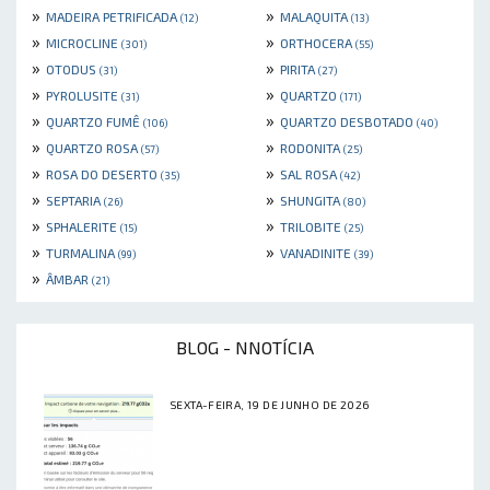
»
»
MADEIRA PETRIFICADA
MALAQUITA
(12)
(13)
»
»
MICROCLINE
ORTHOCERA
(301)
(55)
»
»
OTODUS
PIRITA
(31)
(27)
»
»
PYROLUSITE
QUARTZO
(31)
(171)
»
»
QUARTZO FUMÊ
QUARTZO DESBOTADO
(106)
(40)
»
»
QUARTZO ROSA
RODONITA
(57)
(25)
»
»
ROSA DO DESERTO
SAL ROSA
(35)
(42)
»
»
SEPTARIA
SHUNGITA
(26)
(80)
»
»
SPHALERITE
TRILOBITE
(15)
(25)
»
»
TURMALINA
VANADINITE
(99)
(39)
»
ÂMBAR
(21)
BLOG - NNOTÍCIA
SEXTA-FEIRA, 19 DE JUNHO DE 2026