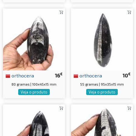
€
€
orthocera
16
orthocera
10
80 gramas | 100x45x15 mm
55 gramas | 95x35x15 mm
Veja o produto
Veja o produto