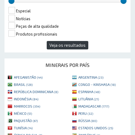
Especial
Notícias
Peças de alta qualidade
Produtos profissionais
Veja os resultados
MINERAIS POR PAÍS
AFEGANISTÃO
ARGENTINA
(44)
(23)
BRASIL
CONGO - KINSHASA
(129)
(18)
REPÚBLICA DOMINICANA
ESPANHA
(8)
(48)
INDONÉSIA
LITUÂNIA
(84)
(21)
MARROCOS
MADAGASCAR
(354)
(1717)
MÉXICO
PERU
(51)
(32)
PAQUISTÃO
RÚSSIA
(67)
(80)
TUNÍSIA
ESTADOS UNIDOS
(14)
(25)
ÁFRICA DO SUL
ZIMBÁBUE