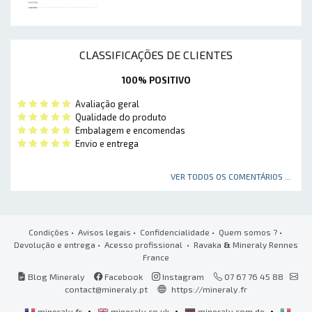
CLASSIFICAÇÕES DE CLIENTES
100% POSITIVO
Avaliação geral
Qualidade do produto
Embalagem e encomendas
Envio e entrega
VER TODOS OS COMENTÁRIOS ...
Condições
•
Avisos legais
•
Confidencialidade
•
Quem somos ?
•
Devolução e entrega
•
Acesso profissional
• Ravaka
&
Mineraly Rennes
France
Blog Mineraly
Facebook
Instagram
07 67 76 45 88
contact@mineraly.pt
https://mineraly.fr
•
•
•
mineraly.fr
mineraly.co.uk
mineraly.com.de