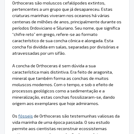
Orthoceras são moluscos cefalópodes extintos,
pertencentes a um grupo que já desapareceu. Estas
criaturas marinhas viveram nos oceanos há várias
centenas de milhões de anos, principalmente durante os
períodos Ordoviciano e Siluriano. Seu nome, que significa
“chifre reto” em grego, refere-se ao formato
característico de sua concha cônica e alongada. Esta
concha foi dividida em salas, separadas por divisórias e
atravessadas por um sifão.
A concha de Orthoceras é sem dúvida a sua
característica mais distintiva. Era feito de aragonita,
mineral que também forma as conchas de muitos
moluscos modernos. Com o tempo, e sob o efeito de
processos geológicos como a sedimentação e a
mineralização, estas conchas fossilizaram-se, dando
origem aos exemplares que hoje admiramos.
Os
fósseis
de Orthoceras são testemunhas valiosas da
vida marinha de uma época passada. O seu estudo
permite aos cientistas reconstruir ecossistemas