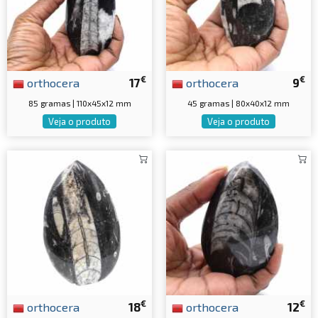
€
€
orthocera
17
orthocera
9
85 gramas | 110x45x12 mm
45 gramas | 80x40x12 mm
Veja o produto
Veja o produto
€
€
orthocera
18
orthocera
12