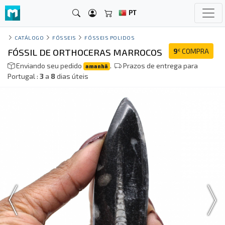
PT
CATÁLOGO
FÓSSEIS
FÓSSEIS POLIDOS
FÓSSIL DE ORTHOCERAS MARROCOS
9
COMPRA
€
Enviando seu pedido
.
Prazos de entrega para
amanhã
Portugal :
3
a
8
dias úteis