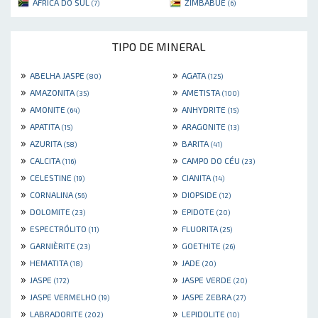
ÁFRICA DO SUL
ZIMBÁBUE
(7)
(6)
TIPO DE MINERAL
»
»
ABELHA JASPE
AGATA
(80)
(125)
»
»
AMAZONITA
AMETISTA
(35)
(100)
»
»
AMONITE
ANHYDRITE
(64)
(15)
»
»
APATITA
ARAGONITE
(15)
(13)
»
»
AZURITA
BARITA
(58)
(41)
»
»
CALCITA
CAMPO DO CÉU
(116)
(23)
»
»
CELESTINE
CIANITA
(19)
(14)
»
»
CORNALINA
DIOPSIDE
(56)
(12)
»
»
DOLOMITE
EPIDOTE
(23)
(20)
»
»
ESPECTRÓLITO
FLUORITA
(11)
(25)
»
»
GARNIÈRITE
GOETHITE
(23)
(26)
»
»
HEMATITA
JADE
(18)
(20)
»
»
JASPE
JASPE VERDE
(172)
(20)
»
»
JASPE VERMELHO
JASPE ZEBRA
(19)
(27)
»
»
LABRADORITE
LEPIDOLITE
(202)
(10)