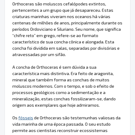
Orthoceras são moluscos cefalópodes extintos,
pertencentes a um grupo que já desapareceu. Estas
criaturas marinhas viveram nos oceanos há várias
centenas de milhões de anos, principalmente durante os
períodos Ordoviciano e Siluriano. Seu nome, que significa
“chifre reto” em grego, refere-se ao formato
característico de sua concha cônica e alongada. Esta
concha foi dividida em salas, separadas por divisórias e
atravessadas por um sifão.
A concha de Orthoceras é sem dúvida a sua
característica mais distintiva. Era feito de aragonita,
mineral que também forma as conchas de muitos
moluscos modernos. Com o tempo, e sob o efeito de
processos geológicos como a sedimentação e a
mineralização, estas conchas fossilizaram-se, dando
origem aos exemplares que hoje admiramos.
Os
fósseis
de Orthoceras são testemunhas valiosas da
vida marinha de uma época passada. O seu estudo
permite aos cientistas reconstruir ecossistemas