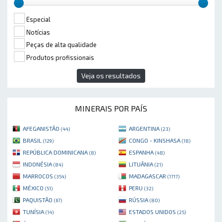
Especial
Notícias
Peças de alta qualidade
Produtos profissionais
Veja os resultados
MINERAIS POR PAÍS
AFEGANISTÃO
ARGENTINA
(44)
(23)
BRASIL
CONGO - KINSHASA
(129)
(18)
REPÚBLICA DOMINICANA
ESPANHA
(8)
(48)
INDONÉSIA
LITUÂNIA
(84)
(21)
MARROCOS
MADAGASCAR
(354)
(1717)
MÉXICO
PERU
(51)
(32)
PAQUISTÃO
RÚSSIA
(67)
(80)
TUNÍSIA
ESTADOS UNIDOS
(14)
(25)