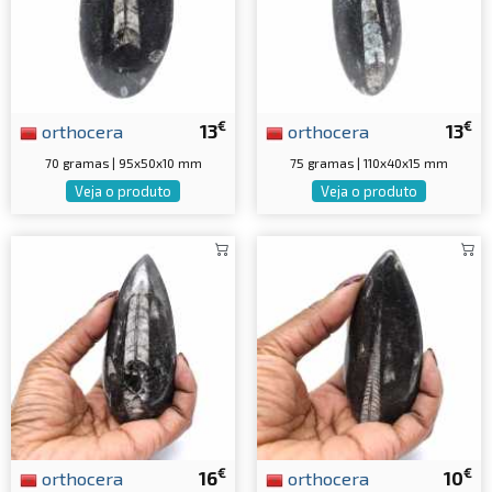
€
€
orthocera
13
orthocera
13
70 gramas | 95x50x10 mm
75 gramas | 110x40x15 mm
Veja o produto
Veja o produto
€
€
orthocera
16
orthocera
10