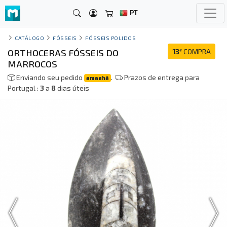
PT
CATÁLOGO
FÓSSEIS
FÓSSEIS POLIDOS
ORTHOCERAS FÓSSEIS DO
13
COMPRA
€
MARROCOS
Enviando seu pedido
.
Prazos de entrega para
amanhã
Portugal :
3
a
8
dias úteis