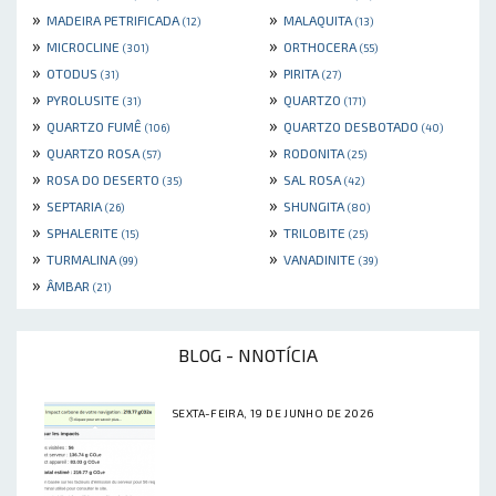
»
»
MADEIRA PETRIFICADA
MALAQUITA
(12)
(13)
»
»
MICROCLINE
ORTHOCERA
(301)
(55)
»
»
OTODUS
PIRITA
(31)
(27)
»
»
PYROLUSITE
QUARTZO
(31)
(171)
»
»
QUARTZO FUMÊ
QUARTZO DESBOTADO
(106)
(40)
»
»
QUARTZO ROSA
RODONITA
(57)
(25)
»
»
ROSA DO DESERTO
SAL ROSA
(35)
(42)
»
»
SEPTARIA
SHUNGITA
(26)
(80)
»
»
SPHALERITE
TRILOBITE
(15)
(25)
»
»
TURMALINA
VANADINITE
(99)
(39)
»
ÂMBAR
(21)
BLOG - NNOTÍCIA
SEXTA-FEIRA, 19 DE JUNHO DE 2026