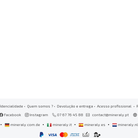
idencialidade
•
Quem somos ?
•
Devolução e entrega
•
Acesso profissional
• 
Facebook
Instagram
07 67 76 45 88
contact@mineraly.pt
•
•
•
•
mineraly.com.de
mineraly.it
mineraly.es
mineraly.n