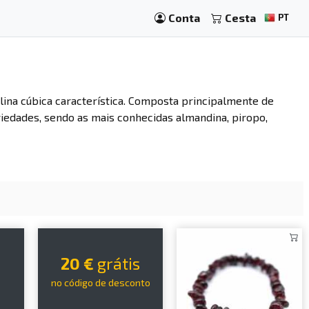
Conta
Cesta
PT
alina cúbica característica. Composta principalmente de
edades, sendo as mais conhecidas almandina, piropo,
20 €
grátis
no código de desconto