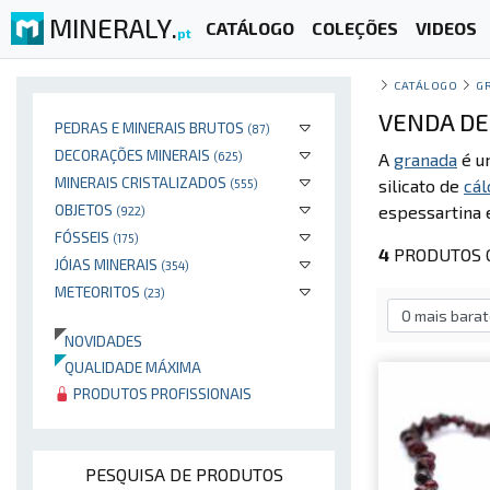
MINERALY.
CATÁLOGO
COLEÇÕES
VIDEOS
pt
CATÁLOGO
G
VENDA DE
PEDRAS E MINERAIS BRUTOS
(87)
DECORAÇÕES MINERAIS
(625)
A
granada
é um
MINERAIS CRISTALIZADOS
silicato de
cál
(555)
OBJETOS
espessartina e
(922)
FÓSSEIS
(175)
4
PRODUTOS 
JÓIAS MINERAIS
(354)
METEORITOS
(23)
NOVIDADES
QUALIDADE MÁXIMA
PRODUTOS PROFISSIONAIS
PESQUISA DE PRODUTOS