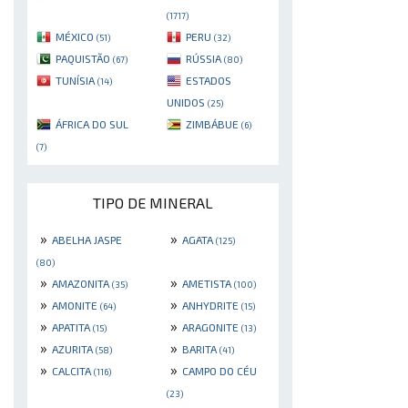
(1717)
MÉXICO
PERU
(51)
(32)
PAQUISTÃO
RÚSSIA
(67)
(80)
TUNÍSIA
ESTADOS
(14)
UNIDOS
(25)
ÁFRICA DO SUL
ZIMBÁBUE
(6)
(7)
TIPO DE MINERAL
»
»
ABELHA JASPE
AGATA
(125)
(80)
»
»
AMAZONITA
AMETISTA
(35)
(100)
»
»
AMONITE
ANHYDRITE
(64)
(15)
»
»
APATITA
ARAGONITE
(15)
(13)
»
»
AZURITA
BARITA
(58)
(41)
»
»
CALCITA
CAMPO DO CÉU
(116)
(23)