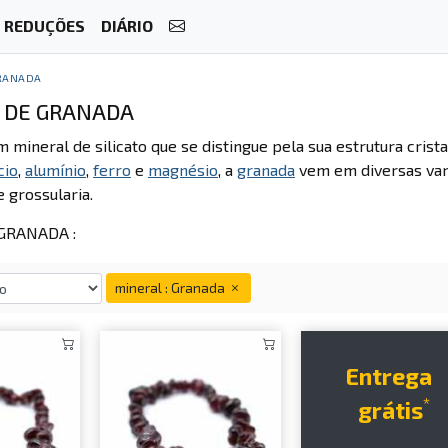
REDUÇÕES
DIÁRIO
RANADA
 DE GRANADA
 mineral de silicato que se distingue pela sua estrutura crist
cio
,
alumínio
,
ferro
e
magnésio
, a
granada
vem em diversas vari
 grossularia.
GRANADA :
mineral : Granada
Entrega
*
grátis