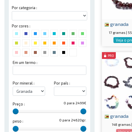
Por categoria :
granada
Por cores :
17 gramas | 
Veja o p
PRO
Em um termo :
Por mineral :
Por país :
0 para 2499€
Preço :
granada
0 para 24620gr.
peso :
148 gramas 
Veja o 