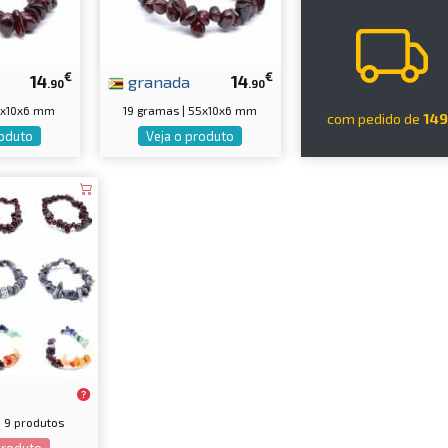
€
€
14
granada
14
.90
.90
55x10x6 mm
19 gramas | 55x10x6 mm
com pedido de
14
roduto
Veja o produto
| 9 produtos
produto