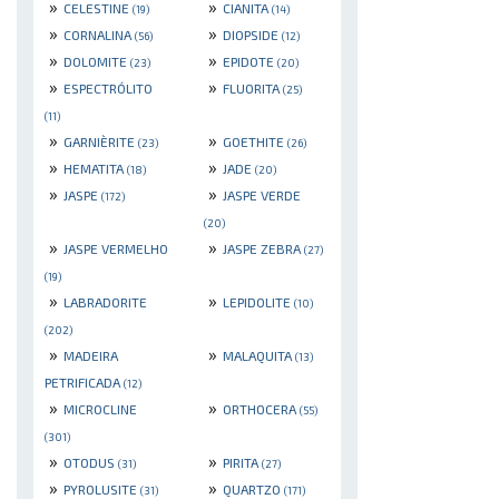
»
»
CELESTINE
CIANITA
(19)
(14)
»
»
CORNALINA
DIOPSIDE
(56)
(12)
»
»
DOLOMITE
EPIDOTE
(23)
(20)
»
»
ESPECTRÓLITO
FLUORITA
(25)
(11)
»
»
GARNIÈRITE
GOETHITE
(23)
(26)
»
»
HEMATITA
JADE
(18)
(20)
»
»
JASPE
JASPE VERDE
(172)
(20)
»
»
JASPE VERMELHO
JASPE ZEBRA
(27)
(19)
»
»
LABRADORITE
LEPIDOLITE
(10)
(202)
»
»
MADEIRA
MALAQUITA
(13)
PETRIFICADA
(12)
»
»
MICROCLINE
ORTHOCERA
(55)
(301)
»
»
OTODUS
PIRITA
(31)
(27)
»
»
PYROLUSITE
QUARTZO
(31)
(171)