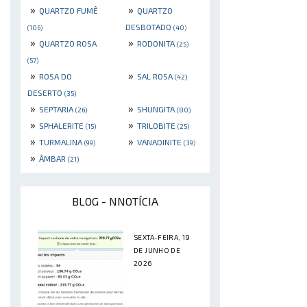
»
»
QUARTZO FUMÊ
QUARTZO
DESBOTADO
(106)
(40)
»
»
QUARTZO ROSA
RODONITA
(25)
(57)
»
»
ROSA DO
SAL ROSA
(42)
DESERTO
(35)
»
»
SEPTARIA
SHUNGITA
(26)
(80)
»
»
SPHALERITE
TRILOBITE
(15)
(25)
»
»
TURMALINA
VANADINITE
(99)
(39)
»
ÂMBAR
(21)
BLOG - NNOTÍCIA
SEXTA-FEIRA, 19
DE JUNHO DE
2026