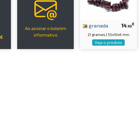
€
granada
14
.90
Ao assinar o boletim
21 gramas | 55x10x6 mm
informativo
9€
Veja o produto