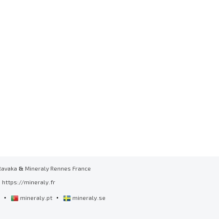
Ravaka
&
Mineraly Rennes France
https://mineraly.fr
•
•
l
mineraly.pt
mineraly.se