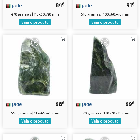
€
€
jade
84
jade
91
470 gramas | 110x60x40 mm
510 gramas | 100x60x40 mm
Veja o produto
Veja o produto
€
€
jade
98
jade
99
550 gramas | 115x65x45 mm
570 gramas | 130x70x35 mm
Veja o produto
Veja o produto