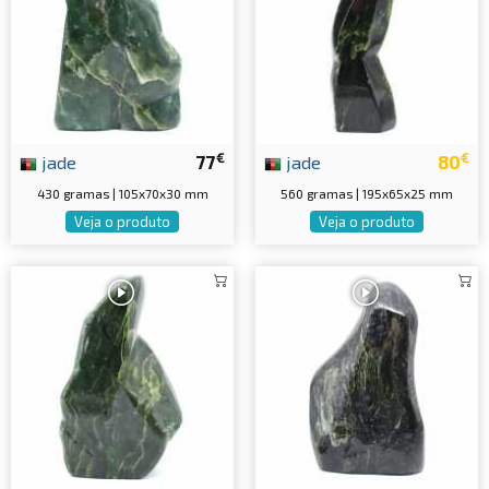
€
€
jade
77
jade
80
430 gramas | 105x70x30 mm
560 gramas | 195x65x25 mm
Veja o produto
Veja o produto