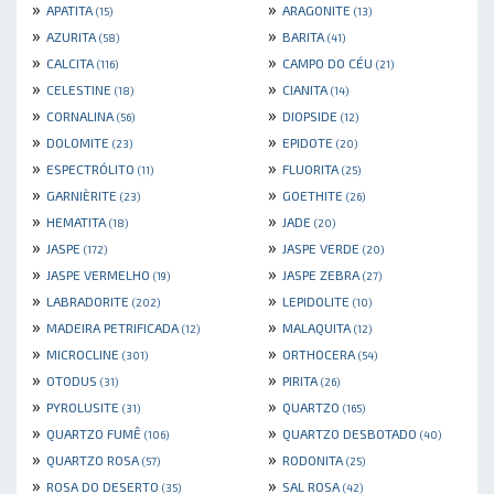
»
»
APATITA
ARAGONITE
(15)
(13)
»
»
AZURITA
BARITA
(58)
(41)
»
»
CALCITA
CAMPO DO CÉU
(116)
(21)
»
»
CELESTINE
CIANITA
(18)
(14)
»
»
CORNALINA
DIOPSIDE
(56)
(12)
»
»
DOLOMITE
EPIDOTE
(23)
(20)
»
»
ESPECTRÓLITO
FLUORITA
(11)
(25)
»
»
GARNIÈRITE
GOETHITE
(23)
(26)
»
»
HEMATITA
JADE
(18)
(20)
»
»
JASPE
JASPE VERDE
(172)
(20)
»
»
JASPE VERMELHO
JASPE ZEBRA
(19)
(27)
»
»
LABRADORITE
LEPIDOLITE
(202)
(10)
»
»
MADEIRA PETRIFICADA
MALAQUITA
(12)
(12)
»
»
MICROCLINE
ORTHOCERA
(301)
(54)
»
»
OTODUS
PIRITA
(31)
(26)
»
»
PYROLUSITE
QUARTZO
(31)
(165)
»
»
QUARTZO FUMÊ
QUARTZO DESBOTADO
(106)
(40)
»
»
QUARTZO ROSA
RODONITA
(57)
(25)
»
»
ROSA DO DESERTO
SAL ROSA
(35)
(42)