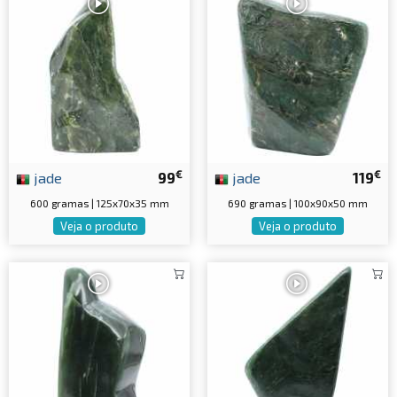
€
€
jade
99
jade
119
600 gramas | 125x70x35 mm
690 gramas | 100x90x50 mm
Veja o produto
Veja o produto