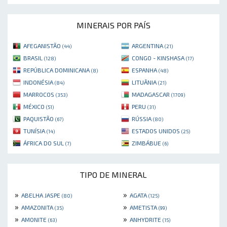
MINERAIS POR PAÍS
AFEGANISTÃO
ARGENTINA
(44)
(21)
BRASIL
CONGO - KINSHASA
(128)
(17)
REPÚBLICA DOMINICANA
ESPANHA
(8)
(48)
INDONÉSIA
LITUÂNIA
(84)
(21)
MARROCOS
MADAGASCAR
(353)
(1709)
MÉXICO
PERU
(51)
(31)
PAQUISTÃO
RÚSSIA
(67)
(80)
TUNÍSIA
ESTADOS UNIDOS
(14)
(25)
ÁFRICA DO SUL
ZIMBÁBUE
(7)
(6)
TIPO DE MINERAL
»
»
ABELHA JASPE
AGATA
(80)
(125)
»
»
AMAZONITA
AMETISTA
(35)
(99)
»
»
AMONITE
ANHYDRITE
(63)
(15)