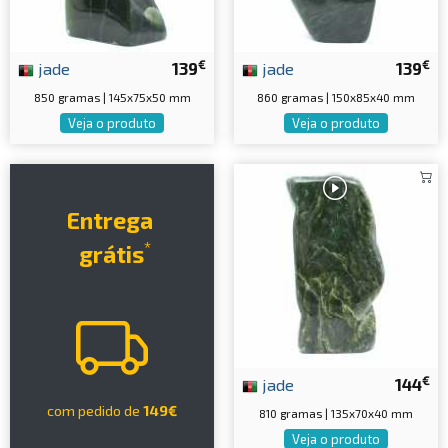
€
€
jade
139
jade
139
850 gramas | 145x75x50 mm
860 gramas | 150x85x40 mm
Veja o produto
Veja o produto
Entrega
*
grátis
€
jade
144
com pedido de
149€
810 gramas | 135x70x40 mm
Veja o produto