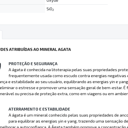
Oxyde
SiO
2
UDES ATRIBUÍDAS AO MINERAL AGATA
PROTEÇÃO E SEGURANÇA
A ágata é conhecida na litoterapia pelas suas propriedades prote
frequentemente usada como escudo contra energias negativas e i
nça e estabilidade ao seu usuário, equilibrando as energias yin e ya
 eliminar o estresse e promover uma sensação geral de bem-estar. É
lnerável ou precisa de proteção extra, como em viagens ou em ambie
ATERRAMENTO E ESTABILIDADE
A ágata é um mineral conhecido pelas suas propriedades de anco
para equilibrar as energias yin e yang, trazendo uma sensação de
 melhorar a autoconfiança. A Ágata também promove a concentração e 