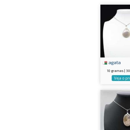
agata
10 gramas | 
Veja o p