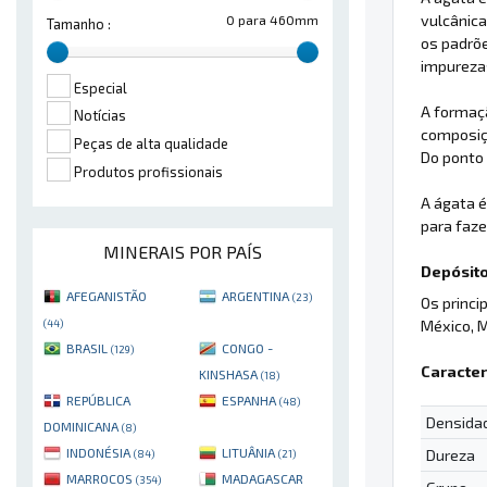
vulcânica
0 para 460mm
Tamanho :
os padrõe
impureza
Especial
A formaç
Notícias
composiç
Peças de alta qualidade
Do ponto 
Produtos profissionais
A ágata 
para faz
MINERAIS POR PAÍS
Depósito
AFEGANISTÃO
ARGENTINA
(23)
Os princi
México, M
(44)
BRASIL
CONGO -
(129)
Caracter
KINSHASA
(18)
REPÚBLICA
ESPANHA
(48)
Densida
DOMINICANA
(8)
INDONÉSIA
LITUÂNIA
Dureza
(84)
(21)
MARROCOS
MADAGASCAR
(354)