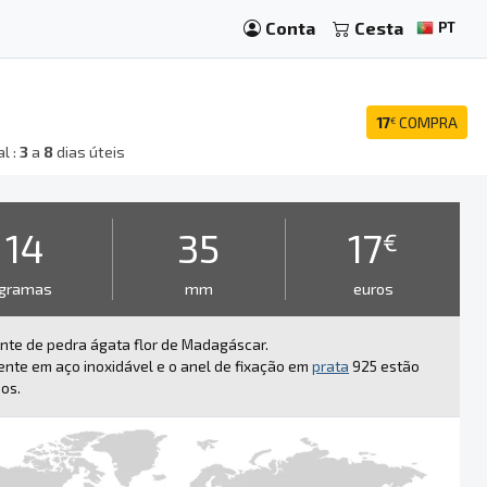
Conta
Cesta
PT
17
COMPRA
€
l :
3
a
8
dias úteis
14
35
17
€
gramas
mm
euros
nte de pedra ágata flor de Madagáscar.
ente em aço inoxidável e o anel de fixação em
prata
925 estão
dos.