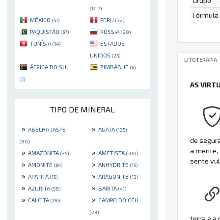
Grupo
(1717)
Fórmula
MÉXICO
PERU
(51)
(32)
PAQUISTÃO
RÚSSIA
(67)
(80)
TUNÍSIA
ESTADOS
(14)
UNIDOS
(25)
LITOTERAPIA
ÁFRICA DO SUL
ZIMBÁBUE
(6)
(7)
AS VIRT
TIPO DE MINERAL
»
»
ABELHA JASPE
AGATA
(125)
de segura
(80)
a mente,
»
»
AMAZONITA
AMETISTA
(35)
(100)
sente vu
»
»
AMONITE
ANHYDRITE
(64)
(15)
»
»
APATITA
ARAGONITE
(15)
(13)
»
»
AZURITA
BARITA
(58)
(41)
»
»
CALCITA
CAMPO DO CÉU
(116)
(23)
terra e a