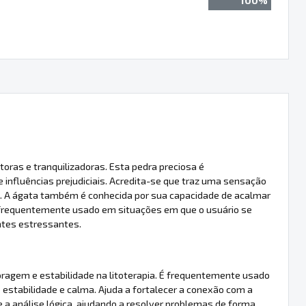
100%
toras e tranquilizadoras. Esta pedra preciosa é
nfluências prejudiciais. Acredita-se que traz uma sensação
ng. A ágata também é conhecida por sua capacidade de acalmar
 frequentemente usado em situações em que o usuário se
ntes estressantes.
ragem e estabilidade na litoterapia. É frequentemente usado
 estabilidade e calma. Ajuda a fortalecer a conexão com a
a análise lógica, ajudando a resolver problemas de forma