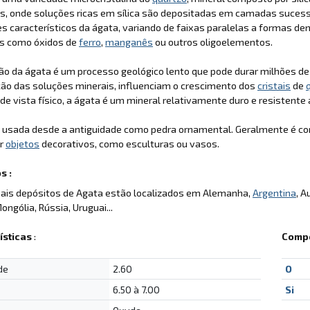
s, onde soluções ricas em sílica são depositadas em camadas sucess
s característicos da ágata, variando de faixas paralelas a formas den
s como óxidos de
ferro
,
manganês
ou outros oligoelementos.
ão da ágata é um processo geológico lento que pode durar milhões d
ão das soluções minerais, influenciam o crescimento dos
cristais
de
de vista físico, a ágata é um mineral relativamente duro e resistente
é usada desde a antiguidade como pedra ornamental. Geralmente é c
er
objetos
decorativos, como esculturas ou vasos.
s :
pais depósitos de Agata estão localizados em Alemanha,
Argentina
, A
ongólia, Rússia, Uruguai...
ísticas
:
Compo
de
2.60
O
6.50 à 7.00
Si