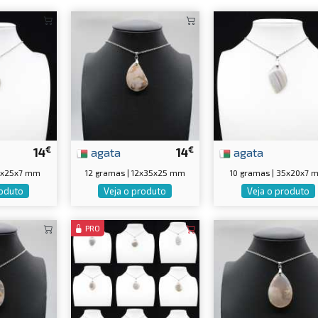
€
€
14
agata
14
agata
30x25x7 mm
12 gramas | 12x35x25 mm
10 gramas | 35x20x7 
roduto
Veja o produto
Veja o produto
PRO