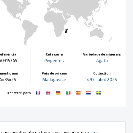
eferência
Categoria
Variedade de minerais
50315345
Pingentes
Agata
amanho mm
País de origem
Collection
14x35x25
Madagascar
497 - abril 2025
:
Transferir para
ica, que geralmente se forma em cavidades de
rochas