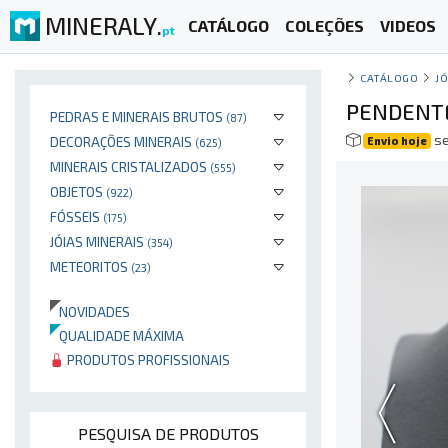
MINERALY.
CATÁLOGO
COLEÇÕES
VIDEOS
pt
CATÁLOGO
JÓ
PENDENTE
PEDRAS E MINERAIS BRUTOS
(87)
se
DECORAÇÕES MINERAIS
Envio hoje
(625)
MINERAIS CRISTALIZADOS
(555)
OBJETOS
(922)
FÓSSEIS
(175)
JÓIAS MINERAIS
(354)
METEORITOS
(23)
NOVIDADES
QUALIDADE MÁXIMA
PRODUTOS PROFISSIONAIS
PESQUISA DE PRODUTOS