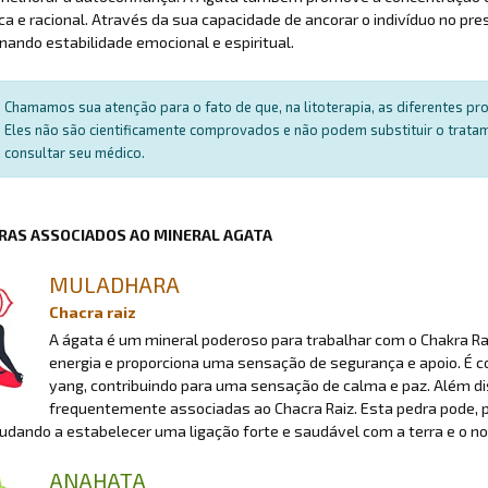
a e racional. Através da sua capacidade de ancorar o indivíduo no pr
nando estabilidade emocional e espiritual.
Chamamos sua atenção para o fato de que, na litoterapia, as diferentes p
Eles não são cientificamente comprovados e não podem substituir o trat
consultar seu médico.
RAS ASSOCIADOS AO MINERAL AGATA
MULADHARA
Chacra raiz
A ágata é um mineral poderoso para trabalhar com o Chakra Rai
energia e proporciona uma sensação de segurança e apoio. É co
yang, contribuindo para uma sensação de calma e paz. Além diss
frequentemente associadas ao Chacra Raiz. Esta pedra pode, po
judando a estabelecer uma ligação forte e saudável com a terra e o no
ANAHATA