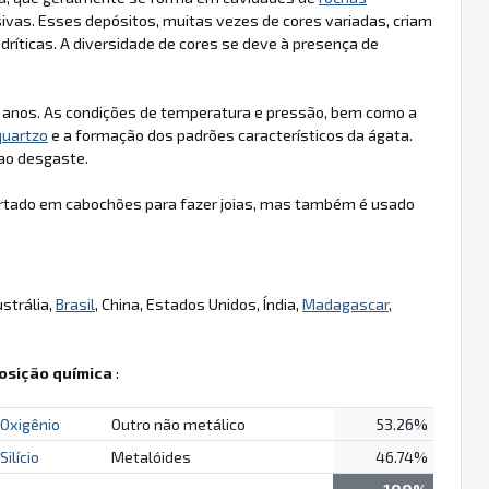
ivas. Esses depósitos, muitas vezes de cores variadas, criam
dríticas. A diversidade de cores se deve à presença de
e anos. As condições de temperatura e pressão, bem como a
quartzo
e a formação dos padrões característicos da ágata.
 ao desgaste.
ortado em cabochões para fazer joias, mas também é usado
ustrália,
Brasil
, China, Estados Unidos, Índia,
Madagascar
,
sição química
:
Oxigênio
Outro não metálico
53.26%
Silício
Metalóides
46.74%