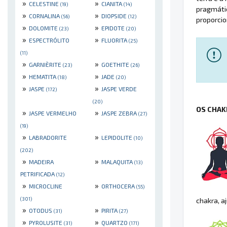
»
»
CELESTINE
CIANITA
(19)
(14)
pragmátic
»
»
CORNALINA
DIOPSIDE
(56)
(12)
proporcio
»
»
DOLOMITE
EPIDOTE
(23)
(20)
»
»
ESPECTRÓLITO
FLUORITA
(25)
(11)
»
»
GARNIÈRITE
GOETHITE
(23)
(26)
»
»
HEMATITA
JADE
(18)
(20)
»
»
JASPE
JASPE VERDE
(172)
(20)
OS CHAK
»
»
JASPE VERMELHO
JASPE ZEBRA
(27)
(19)
»
»
LABRADORITE
LEPIDOLITE
(10)
(202)
»
»
MADEIRA
MALAQUITA
(13)
PETRIFICADA
(12)
»
»
MICROCLINE
ORTHOCERA
(55)
(301)
chakra, a
»
»
OTODUS
PIRITA
(31)
(27)
»
»
PYROLUSITE
QUARTZO
(31)
(171)