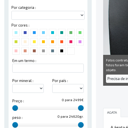
Por categoria :
Por cores :
Fotos contrat
Em um termo :
fotos foram ti
objeto.
Precisa de 
Por mineral :
Por país :
0 para 2499€
Preço :
AGATA
0 para 24620gr.
peso :
A ágata é