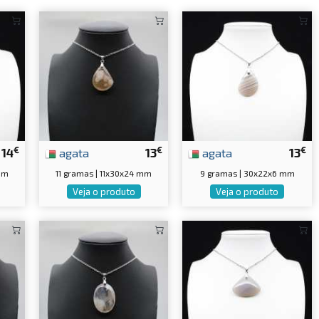
€
€
€
14
agata
13
agata
13
mm
11 gramas | 11x30x24 mm
9 gramas | 30x22x6 mm
Veja o produto
Veja o produto