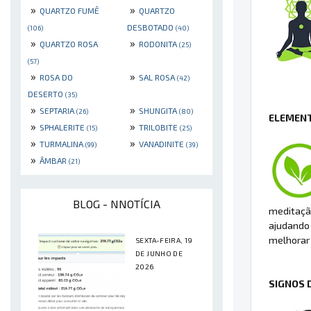
»
»
QUARTZO FUMÊ
QUARTZO
DESBOTADO
(106)
(40)
»
»
QUARTZO ROSA
RODONITA
(25)
(57)
»
»
ROSA DO
SAL ROSA
(42)
DESERTO
(35)
»
»
SEPTARIA
SHUNGITA
(26)
(80)
ELEMENT
»
»
SPHALERITE
TRILOBITE
(15)
(25)
»
»
TURMALINA
VANADINITE
(99)
(39)
»
ÂMBAR
(21)
BLOG - NNOTÍCIA
meditação
ajudando 
melhorar 
SEXTA-FEIRA, 19
DE JUNHO DE
2026
SIGNOS 