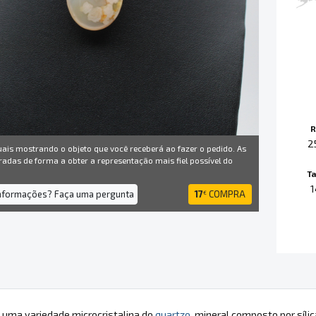
R
2
uais mostrando o objeto que você receberá ao fazer o pedido. As
radas de forma a obter a representação mais fiel possível do
T
informações? Faça uma pergunta
17
COMPRA
€
 uma variedade microcristalina do
quartzo
, mineral composto por síl