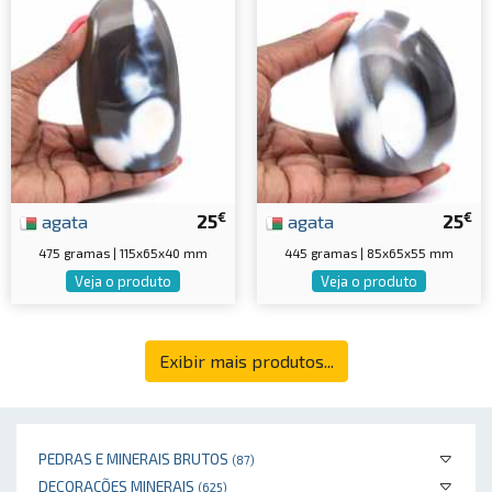
€
€
agata
25
agata
25
475 gramas | 115x65x40 mm
445 gramas | 85x65x55 mm
Veja o produto
Veja o produto
Exibir mais produtos...
PEDRAS E MINERAIS BRUTOS
(87)
DECORAÇÕES MINERAIS
(625)