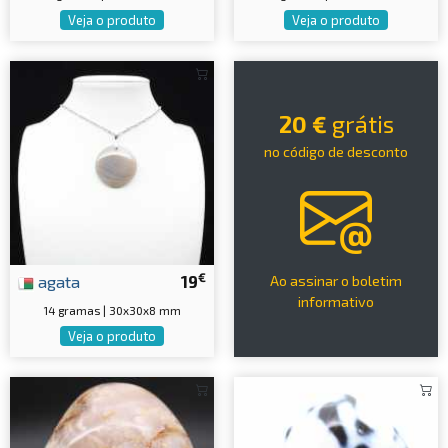
Veja o produto
Veja o produto
20 €
grátis
no código de desconto
€
agata
19
Ao assinar o boletim
informativo
14 gramas | 30x30x8 mm
Veja o produto