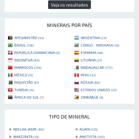
Veja os resultados
MINERAIS POR PAÍS
AFEGANISTÃO
ARGENTINA
(44)
(23)
BRASIL
CONGO - KINSHASA
(129)
(18)
REPÚBLICA DOMINICANA
ESPANHA
(8)
(48)
INDONÉSIA
LITUÂNIA
(84)
(21)
MARROCOS
MADAGASCAR
(354)
(1717)
MÉXICO
PERU
(51)
(32)
PAQUISTÃO
RÚSSIA
(67)
(80)
TUNÍSIA
ESTADOS UNIDOS
(14)
(25)
ÁFRICA DO SUL
ZIMBÁBUE
(7)
(6)
TIPO DE MINERAL
»
»
ABELHA JASPE
AGATA
(80)
(125)
»
»
AMAZONITA
AMETISTA
(35)
(100)