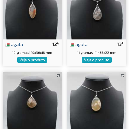
€
€
agata
12
agata
13
10 gramas | 10x36x18 mm
11 gramas | 11x35x22 mm
Veja o produto
Veja o produto