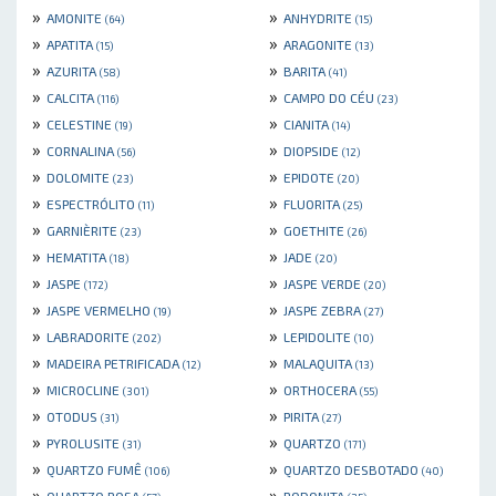
»
»
AMONITE
ANHYDRITE
(64)
(15)
»
»
APATITA
ARAGONITE
(15)
(13)
»
»
AZURITA
BARITA
(58)
(41)
»
»
CALCITA
CAMPO DO CÉU
(116)
(23)
»
»
CELESTINE
CIANITA
(19)
(14)
»
»
CORNALINA
DIOPSIDE
(56)
(12)
»
»
DOLOMITE
EPIDOTE
(23)
(20)
»
»
ESPECTRÓLITO
FLUORITA
(11)
(25)
»
»
GARNIÈRITE
GOETHITE
(23)
(26)
»
»
HEMATITA
JADE
(18)
(20)
»
»
JASPE
JASPE VERDE
(172)
(20)
»
»
JASPE VERMELHO
JASPE ZEBRA
(19)
(27)
»
»
LABRADORITE
LEPIDOLITE
(202)
(10)
»
»
MADEIRA PETRIFICADA
MALAQUITA
(12)
(13)
»
»
MICROCLINE
ORTHOCERA
(301)
(55)
»
»
OTODUS
PIRITA
(31)
(27)
»
»
PYROLUSITE
QUARTZO
(31)
(171)
»
»
QUARTZO FUMÊ
QUARTZO DESBOTADO
(106)
(40)
»
»