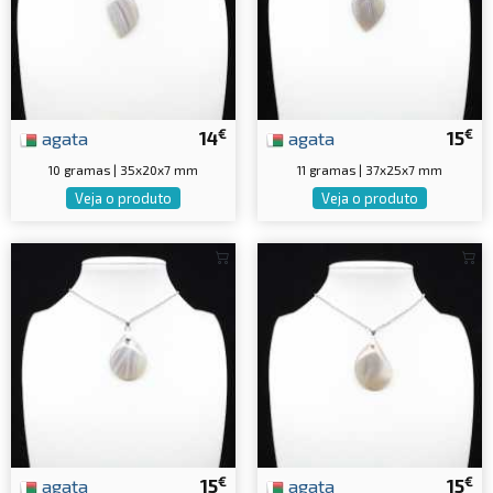
€
€
agata
14
agata
15
10 gramas | 35x20x7 mm
11 gramas | 37x25x7 mm
Veja o produto
Veja o produto
€
€
agata
15
agata
15