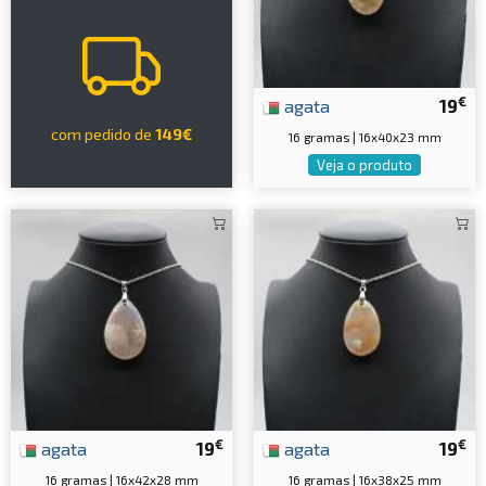
€
agata
19
com pedido de
149€
16 gramas | 16x40x23 mm
Veja o produto
€
€
agata
19
agata
19
16 gramas | 16x42x28 mm
16 gramas | 16x38x25 mm