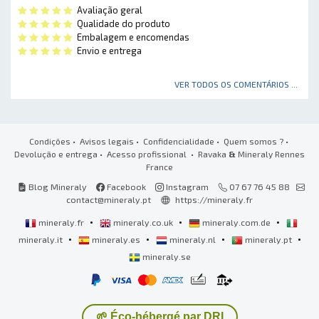
Avaliação geral
Qualidade do produto
Embalagem e encomendas
Envio e entrega
VER TODOS OS COMENTÁRIOS ...
Condições
•
Avisos legais
•
Confidencialidade
•
Quem somos ?
•
Devolução e entrega
•
Acesso profissional
• Ravaka
&
Mineraly Rennes
France
Blog Mineraly
Facebook
Instagram
07 67 76 45 88
contact@mineraly.pt
https://mineraly.fr
•
•
•
mineraly.fr
mineraly.co.uk
mineraly.com.de
•
•
•
•
mineraly.it
mineraly.es
mineraly.nl
mineraly.pt
mineraly.se
🌱 Éco-hébergé par DRI