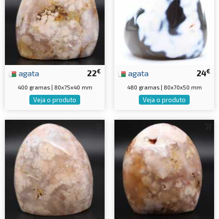
€
€
agata
22
agata
24
400 gramas | 80x75x40 mm
480 gramas | 80x70x50 mm
Veja o produto
Veja o produto