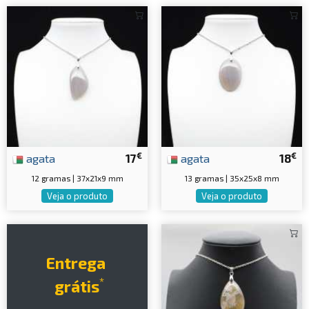
€
€
agata
17
agata
18
12 gramas | 37x21x9 mm
13 gramas | 35x25x8 mm
Veja o produto
Veja o produto
Entrega
*
grátis