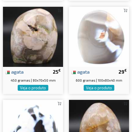
€
€
agata
25
agata
29
450 gramas | 80x70x50 mm
600 gramas | 100x80x40 mm
Veja o produto
Veja o produto