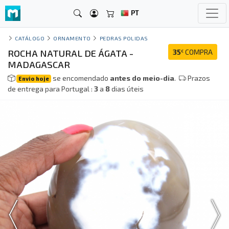
PT
CATÁLOGO
ORNAMENTO
PEDRAS POLIDAS
ROCHA NATURAL DE ÁGATA -
35
COMPRA
€
MADAGASCAR
se encomendado
antes do meio-dia
.
Prazos
Envio hoje
de entrega para Portugal :
3
a
8
dias úteis