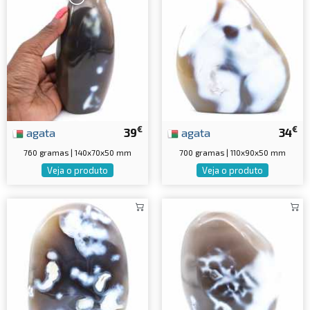
€
€
agata
39
agata
34
760 gramas | 140x70x50 mm
700 gramas | 110x90x50 mm
Veja o produto
Veja o produto