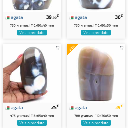
€
€
agata
39
agata
36
.90
780 gramas | 110x80x40 mm
730 gramas | 110x80x50 mm
Veja o produto
Veja o produto
-20%
€
€
agata
25
agata
39
475 gramas | 115x65x40 mm
700 gramas | 110x70x50 mm
Veja o produto
Veja o produto