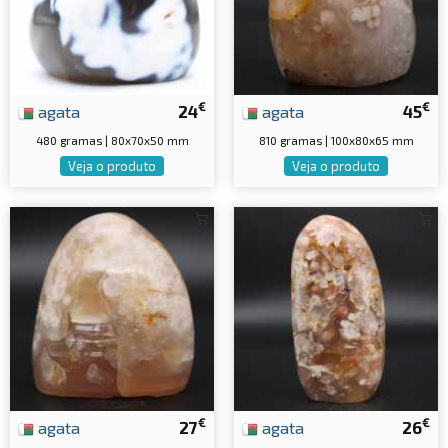
€
€
agata
24
agata
45
480 gramas | 80x70x50 mm
810 gramas | 100x80x65 mm
Veja o produto
Veja o produto
€
€
agata
27
agata
26