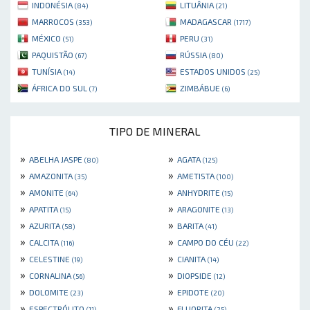
INDONÉSIA
LITUÂNIA
(84)
(21)
MARROCOS
MADAGASCAR
(353)
(1717)
MÉXICO
PERU
(51)
(31)
PAQUISTÃO
RÚSSIA
(67)
(80)
TUNÍSIA
ESTADOS UNIDOS
(14)
(25)
ÁFRICA DO SUL
ZIMBÁBUE
(7)
(6)
TIPO DE MINERAL
»
»
ABELHA JASPE
AGATA
(80)
(125)
»
»
AMAZONITA
AMETISTA
(35)
(100)
»
»
AMONITE
ANHYDRITE
(64)
(15)
»
»
APATITA
ARAGONITE
(15)
(13)
»
»
AZURITA
BARITA
(58)
(41)
»
»
CALCITA
CAMPO DO CÉU
(116)
(22)
»
»
CELESTINE
CIANITA
(19)
(14)
»
»
CORNALINA
DIOPSIDE
(56)
(12)
»
»
DOLOMITE
EPIDOTE
(23)
(20)
»
»
ESPECTRÓLITO
FLUORITA
(11)
(25)