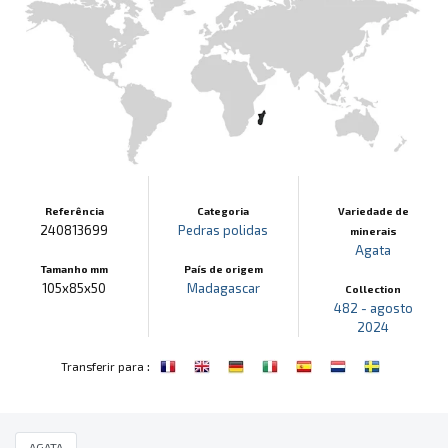
Referência
Categoria
Variedade de
240813699
Pedras polidas
minerais
Agata
Tamanho mm
País de origem
105x85x50
Madagascar
Collection
482 - agosto
2024
:
Transferir para
AGATA