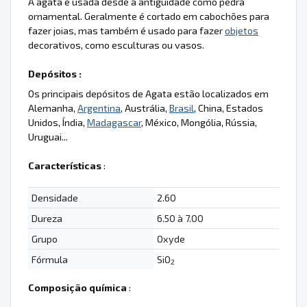
A ágata é usada desde a antiguidade como pedra
ornamental. Geralmente é cortado em cabochões para
fazer joias, mas também é usado para fazer
objetos
decorativos, como esculturas ou vasos.
Depósitos :
Os principais depósitos de Agata estão localizados em
Alemanha,
Argentina
, Austrália,
Brasil
, China, Estados
Unidos, Índia,
Madagascar
, México, Mongólia, Rússia,
Uruguai...
Características
:
Densidade
2.60
Dureza
6.50 à 7.00
Grupo
Oxyde
Fórmula
SiO
2
Composição química
: