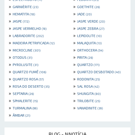
»
»
GARNIÈRITE
GOETHITE
(23)
(26)
»
»
HEMATITA
JADE
(18)
(20)
»
»
JASPE
JASPE VERDE
(172)
(20)
»
»
JASPE VERMELHO
JASPE ZEBRA
(19)
(27)
»
»
LABRADORITE
LEPIDOLITE
(202)
(10)
»
»
MADEIRA PETRIFICADA
MALAQUITA
(12)
(13)
»
»
MICROCLINE
ORTHOCERA
(301)
(54)
»
»
OTODUS
PIRITA
(31)
(26)
»
»
PYROLUSITE
QUARTZO
(31)
(171)
»
»
QUARTZO FUMÊ
QUARTZO DESBOTADO
(106)
(40)
»
»
QUARTZO ROSA
RODONITA
(57)
(25)
»
»
ROSA DO DESERTO
SAL ROSA
(35)
(42)
»
»
SEPTARIA
SHUNGITA
(26)
(80)
»
»
SPHALERITE
TRILOBITE
(15)
(25)
»
»
TURMALINA
VANADINITE
(99)
(39)
»
ÂMBAR
(21)
BLOG - NNOTÍCIA