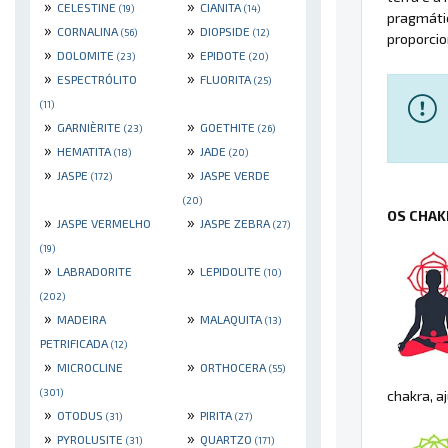
»
»
CELESTINE
CIANITA
(19)
(14)
pragmátic
»
»
CORNALINA
DIOPSIDE
(56)
(12)
proporcio
»
»
DOLOMITE
EPIDOTE
(23)
(20)
»
»
ESPECTRÓLITO
FLUORITA
(25)
(11)
»
»
GARNIÈRITE
GOETHITE
(23)
(26)
»
»
HEMATITA
JADE
(18)
(20)
»
»
JASPE
JASPE VERDE
(172)
(20)
OS CHAK
»
»
JASPE VERMELHO
JASPE ZEBRA
(27)
(19)
»
»
LABRADORITE
LEPIDOLITE
(10)
(202)
»
»
MADEIRA
MALAQUITA
(13)
PETRIFICADA
(12)
»
»
MICROCLINE
ORTHOCERA
(55)
(301)
chakra, a
»
»
OTODUS
PIRITA
(31)
(27)
»
»
PYROLUSITE
QUARTZO
(31)
(171)