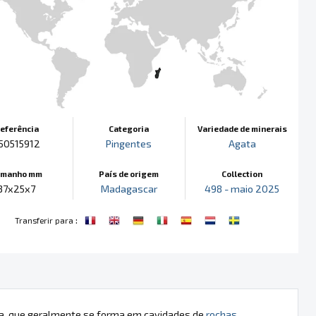
eferência
Categoria
Variedade de minerais
50515912
Pingentes
Agata
amanho mm
País de origem
Collection
37x25x7
Madagascar
498 - maio 2025
:
Transferir para
ica, que geralmente se forma em cavidades de
rochas