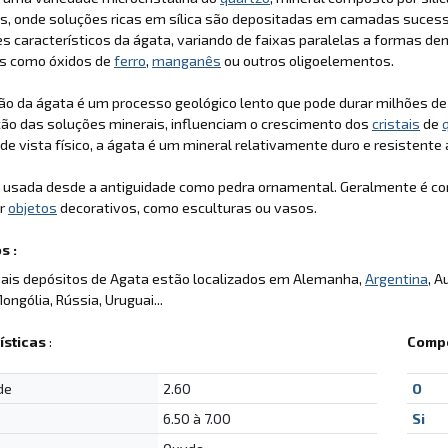
s, onde soluções ricas em sílica são depositadas em camadas sucess
s característicos da ágata, variando de faixas paralelas a formas den
s como óxidos de
ferro
,
manganês
ou outros oligoelementos.
ão da ágata é um processo geológico lento que pode durar milhões d
ão das soluções minerais, influenciam o crescimento dos
cristais
de
de vista físico, a ágata é um mineral relativamente duro e resistente
é usada desde a antiguidade como pedra ornamental. Geralmente é c
er
objetos
decorativos, como esculturas ou vasos.
s :
pais depósitos de Agata estão localizados em Alemanha,
Argentina
, A
ongólia, Rússia, Uruguai...
ísticas
:
Compo
de
2.60
O
6.50 à 7.00
Si