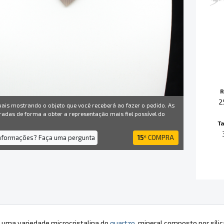
R
2
uais mostrando o objeto que você receberá ao fazer o pedido. As
radas de forma a obter a representação mais fiel possível do
T
informações? Faça uma pergunta
15
COMPRA
€
 uma variedade microcristalina do
quartzo
, mineral composto por síl