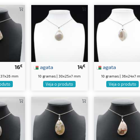
€
€
16
agata
14
agata
3x37x26 mm
10 gramas | 30x25x7 mm
10 gramas | 36x24x7 
roduto
Veja o produto
Veja o produto