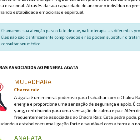
a e racional. Através da sua capacidade de ancorar o indivíduo no pr
nando estabilidade emocional e espiritual.
Chamamos sua atenção para o fato de que, na litoterapia, as diferentes p
Eles não são cientificamente comprovados e não podem substituir o trat
consultar seu médico.
RAS ASSOCIADOS AO MINERAL AGATA
MULADHARA
Chacra raiz
A ágata é um mineral poderoso para trabalhar com o Chakra Rai
energia e proporciona uma sensação de segurança e apoio. É co
yang, contribuindo para uma sensação de calma e paz. Além diss
frequentemente associadas ao Chacra Raiz. Esta pedra pode, po
judando a estabelecer uma ligação forte e saudável com a terra e o no
ANAHATA