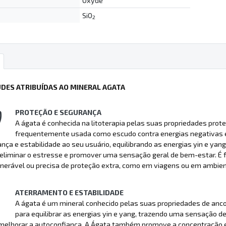
Oxyde
SiO
2
UDES ATRIBUÍDAS AO MINERAL AGATA
PROTEÇÃO E SEGURANÇA
A ágata é conhecida na litoterapia pelas suas propriedades prote
frequentemente usada como escudo contra energias negativas e i
nça e estabilidade ao seu usuário, equilibrando as energias yin e ya
 eliminar o estresse e promover uma sensação geral de bem-estar. É
lnerável ou precisa de proteção extra, como em viagens ou em ambie
ATERRAMENTO E ESTABILIDADE
A ágata é um mineral conhecido pelas suas propriedades de anco
para equilibrar as energias yin e yang, trazendo uma sensação de
 melhorar a autoconfiança. A Ágata também promove a concentração e 