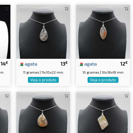
€
€
€
14
agata
13
agata
12
mm
11 gramas | 11x35x22 mm
10 gramas | 10x36x18 mm
Veja o produto
Veja o produto