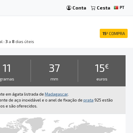
Conta
Cesta
PT
15
COMPRA
€
l :
3
a
8
dias úteis
11
37
15
€
gramas
mm
euros
te em ágata listrada de
Madagascar
.
ente de aço inoxidável e o anel de fixação de
prata
925 estão
dos e são oferecidos.