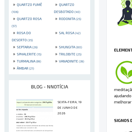
»
»
QUARTZO FUMÊ
QUARTZO
DESBOTADO
(106)
(40)
»
»
QUARTZO ROSA
RODONITA
(25)
(57)
»
»
ROSA DO
SAL ROSA
(42)
DESERTO
(35)
»
»
SEPTARIA
SHUNGITA
(26)
(80)
ELEMENT
»
»
SPHALERITE
TRILOBITE
(15)
(25)
»
»
TURMALINA
VANADINITE
(99)
(39)
»
ÂMBAR
(21)
BLOG - NNOTÍCIA
meditação
ajudando 
melhorar 
SEXTA-FEIRA, 19
DE JUNHO DE
2026
SIGNOS 