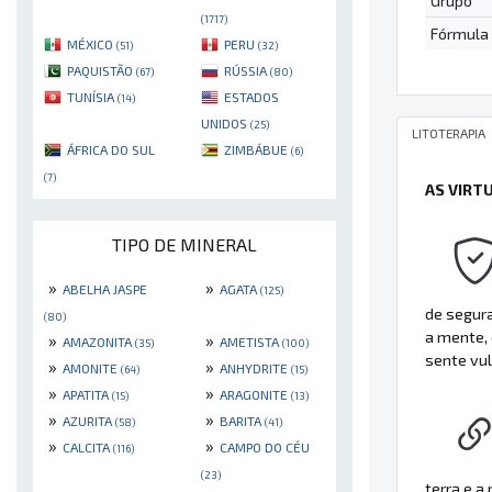
Grupo
(1717)
Fórmula
MÉXICO
PERU
(51)
(32)
PAQUISTÃO
RÚSSIA
(67)
(80)
TUNÍSIA
ESTADOS
(14)
UNIDOS
(25)
LITOTERAPIA
ÁFRICA DO SUL
ZIMBÁBUE
(6)
(7)
AS VIRT
TIPO DE MINERAL
»
»
ABELHA JASPE
AGATA
(125)
de segura
(80)
a mente,
»
»
AMAZONITA
AMETISTA
(35)
(100)
sente vu
»
»
AMONITE
ANHYDRITE
(64)
(15)
»
»
APATITA
ARAGONITE
(15)
(13)
»
»
AZURITA
BARITA
(58)
(41)
»
»
CALCITA
CAMPO DO CÉU
(116)
(23)
terra e a