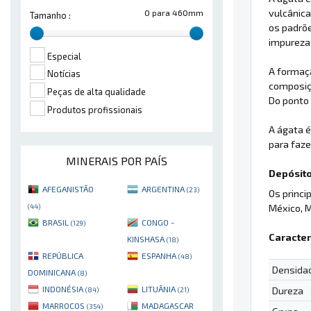
vulcânica
0 para 460mm
Tamanho :
os padrõe
impureza
Especial
A formaç
Notícias
composiç
Peças de alta qualidade
Do ponto 
Produtos profissionais
A ágata 
para faz
MINERAIS POR PAÍS
Depósito
AFEGANISTÃO
ARGENTINA
(23)
Os princi
México, M
(44)
BRASIL
CONGO -
(129)
Caracter
KINSHASA
(18)
REPÚBLICA
ESPANHA
(48)
Densida
DOMINICANA
(8)
INDONÉSIA
LITUÂNIA
Dureza
(84)
(21)
MARROCOS
MADAGASCAR
(354)