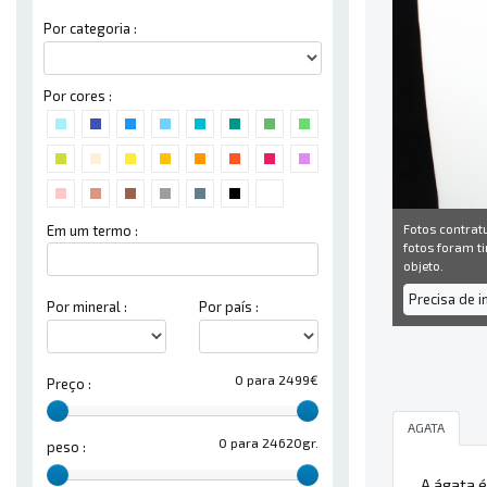
Por categoria :
Por cores :
Fotos contrat
Em um termo :
fotos foram ti
objeto.
Precisa de 
Por mineral :
Por país :
0 para 2499€
Preço :
AGATA
0 para 24620gr.
peso :
A ágata é