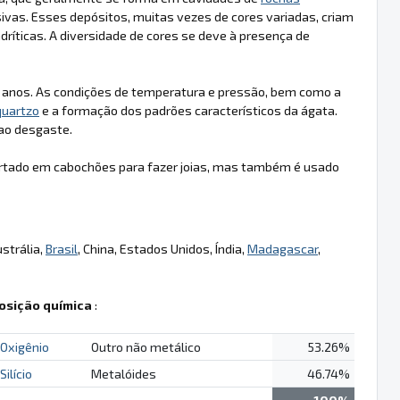
ivas. Esses depósitos, muitas vezes de cores variadas, criam
dríticas. A diversidade de cores se deve à presença de
e anos. As condições de temperatura e pressão, bem como a
quartzo
e a formação dos padrões característicos da ágata.
 ao desgaste.
ortado em cabochões para fazer joias, mas também é usado
ustrália,
Brasil
, China, Estados Unidos, Índia,
Madagascar
,
sição química
:
Oxigênio
Outro não metálico
53.26%
Silício
Metalóides
46.74%