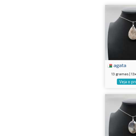
agata
13 gramas | 1
Veja o p