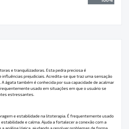
100%
toras e tranquilizadoras. Esta pedra preciosa é
nfluências prejudiciais. Acredita-se que traz uma sensação
ng. A ágata também é conhecida por sua capacidade de acalmar
 frequentemente usado em situações em que o usuário se
ntes estressantes.
ragem e estabilidade na litoterapia. É frequentemente usado
 estabilidade e calma. Ajuda a fortalecer a conexão com a
a análise lógica, ajudando a resolver problemas de forma