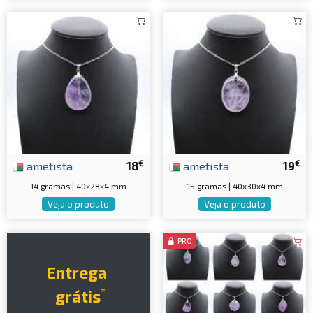
€
€
ametista
18
ametista
19
14 gramas | 40x28x4 mm
15 gramas | 40x30x4 mm
Veja o produto
Veja o produto
PRO
Entrega
*
grátis