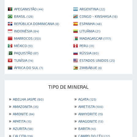
AFEGANISTÃO
ARGENTINA
(44)
(22)
BRASIL
CONGO - KINSHASA
(129)
(18)
REPÚBLICA DOMINICANA
ESPANHA
(8)
(48)
INDONÉSIA
LITUÂNIA
(84)
(21)
MARROCOS
MADAGASCAR
(353)
(1717)
MÉXICO
PERU
(51)
(31)
PAQUISTÃO
RÚSSIA
(67)
(80)
TUNÍSIA
ESTADOS UNIDOS
(14)
(25)
ÁFRICA DO SUL
ZIMBÁBUE
(7)
(6)
TIPO DE MINERAL
»
»
ABELHA JASPE
AGATA
(80)
(125)
»
»
AMAZONITA
AMETISTA
(35)
(100)
»
»
AMONITE
ANHYDRITE
(64)
(15)
»
»
APATITA
ARAGONITE
(15)
(13)
»
»
AZURITA
BARITA
(58)
(41)
»
»
CALCITA
CAMPO DO CÉU
(116)
(22)