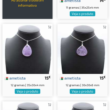
ametista
14
Ao assinar o boletim
informativo
11 gramas | 35x25x4 mm
Veja o produto
€
€
ametista
15
ametista
15
12 gramas | 35x30x4 mm
12 gramas | 30x30x6 mm
Veja o produto
Veja o produto