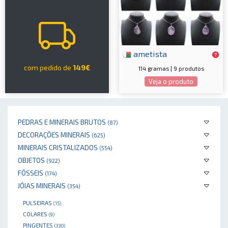
ametista
com pedido de
149€
114 gramas | 9 produtos
Veja o produto
PEDRAS E MINERAIS BRUTOS
(87)
DECORAÇÕES MINERAIS
(625)
MINERAIS CRISTALIZADOS
(554)
OBJETOS
(922)
FÓSSEIS
(174)
JÓIAS MINERAIS
(354)
PULSEIRAS
(15)
COLARES
(9)
PINGENTES
(330)