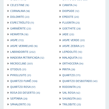
»
»
CELESTINE
CIANITA
(19)
(14)
»
»
CORNALINA
DIOPSIDE
(56)
(12)
»
»
DOLOMITE
EPIDOTE
(23)
(20)
»
»
ESPECTRÓLITO
FLUORITA
(11)
(25)
»
»
GARNIÈRITE
GOETHITE
(23)
(26)
»
»
HEMATITA
JADE
(18)
(20)
»
»
JASPE
JASPE VERDE
(172)
(20)
»
»
JASPE VERMELHO
JASPE ZEBRA
(19)
(27)
»
»
LABRADORITE
LEPIDOLITE
(202)
(10)
»
»
MADEIRA PETRIFICADA
MALAQUITA
(12)
(13)
»
»
MICROCLINE
ORTHOCERA
(301)
(54)
»
»
OTODUS
PIRITA
(31)
(26)
»
»
PYROLUSITE
QUARTZO
(31)
(171)
»
»
QUARTZO FUMÊ
QUARTZO DESBOTADO
(106)
(40)
»
»
QUARTZO ROSA
RODONITA
(57)
(25)
»
»
ROSA DO DESERTO
SAL ROSA
(35)
(42)
»
»
SEPTARIA
SHUNGITA
(26)
(80)
»
»
SPHALERITE
TRILOBITE
(15)
(25)