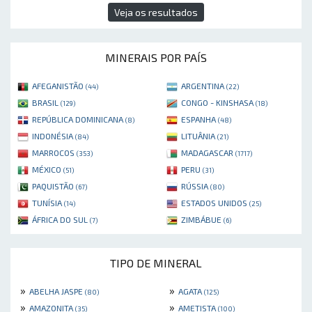
Veja os resultados
MINERAIS POR PAÍS
AFEGANISTÃO
ARGENTINA
(44)
(22)
BRASIL
CONGO - KINSHASA
(129)
(18)
REPÚBLICA DOMINICANA
ESPANHA
(8)
(48)
INDONÉSIA
LITUÂNIA
(84)
(21)
MARROCOS
MADAGASCAR
(353)
(1717)
MÉXICO
PERU
(51)
(31)
PAQUISTÃO
RÚSSIA
(67)
(80)
TUNÍSIA
ESTADOS UNIDOS
(14)
(25)
ÁFRICA DO SUL
ZIMBÁBUE
(7)
(6)
TIPO DE MINERAL
»
»
ABELHA JASPE
AGATA
(80)
(125)
»
»
AMAZONITA
AMETISTA
(35)
(100)