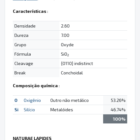
Características
:
Densidade
2.60
Dureza
7.00
Grupo
Oxyde
Fórmula
SiO
2
Cleavage
{0110} indistinct
Break
Conchoidal
Composição química
:
O
Oxigênio
Outro não metálico
53.26%
Si
Silício
Metalóides
46.74%
100%
NATURAE LAPIDES