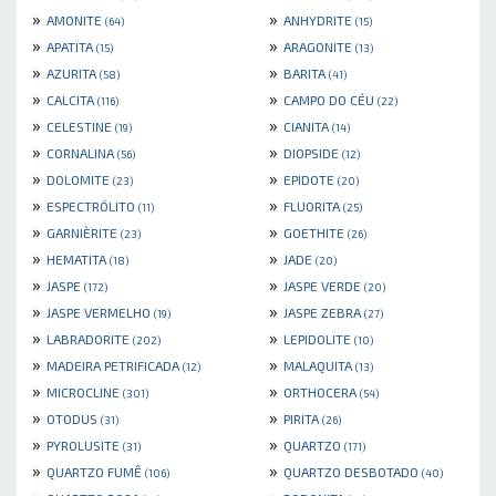
»
»
AMONITE
ANHYDRITE
(64)
(15)
»
»
APATITA
ARAGONITE
(15)
(13)
»
»
AZURITA
BARITA
(58)
(41)
»
»
CALCITA
CAMPO DO CÉU
(116)
(22)
»
»
CELESTINE
CIANITA
(19)
(14)
»
»
CORNALINA
DIOPSIDE
(56)
(12)
»
»
DOLOMITE
EPIDOTE
(23)
(20)
»
»
ESPECTRÓLITO
FLUORITA
(11)
(25)
»
»
GARNIÈRITE
GOETHITE
(23)
(26)
»
»
HEMATITA
JADE
(18)
(20)
»
»
JASPE
JASPE VERDE
(172)
(20)
»
»
JASPE VERMELHO
JASPE ZEBRA
(19)
(27)
»
»
LABRADORITE
LEPIDOLITE
(202)
(10)
»
»
MADEIRA PETRIFICADA
MALAQUITA
(12)
(13)
»
»
MICROCLINE
ORTHOCERA
(301)
(54)
»
»
OTODUS
PIRITA
(31)
(26)
»
»
PYROLUSITE
QUARTZO
(31)
(171)
»
»
QUARTZO FUMÊ
QUARTZO DESBOTADO
(106)
(40)