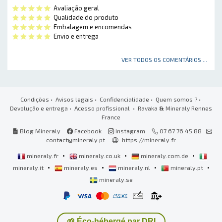
Avaliação geral
Qualidade do produto
Embalagem e encomendas
Envio e entrega
VER TODOS OS COMENTÁRIOS ...
Condições
•
Avisos legais
•
Confidencialidade
•
Quem somos ?
•
Devolução e entrega
•
Acesso profissional
• Ravaka
&
Mineraly Rennes
France
Blog Mineraly
Facebook
Instagram
07 67 76 45 88
contact@mineraly.pt
https://mineraly.fr
•
•
•
mineraly.fr
mineraly.co.uk
mineraly.com.de
•
•
•
•
mineraly.it
mineraly.es
mineraly.nl
mineraly.pt
mineraly.se
🌱 Éco-hébergé par DRI