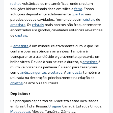
rochas
vulcânicas ou metamórficas, onde circulam
soluções hidrotermais ricas em sílica e
ferro
. Essas
soluções depositam gradativamente
quartzo
nas
paredes dessas cavidades, formando assim
cristais
de
ametista
. Os
cristais
mais bonitos são frequentemente
encontrados em geodos, cavidades esféricas revestidas
de
cristais
.
A
ametista
é um mineral relativamente duro, o que lhe
confere boa resistência a arranhões. Também é
transparente a translúcido e geralmente apresenta um
brilho vítreo. Devido à sua beleza e dureza, a
ametista
é
muito valorizada na joalheria. É usado para fazer joias
como
anéis
,
pingentes
e
colares
. A
ametista
também é
utilizada na decoração, principalmente na criação de
objetos
de arte ou esculturas.
Depósitos :
Os principais depósitos de Ametista estão localizados
em Brasil, Índia, Rússia,
Uruguai
, Canadá, Estados Unidos,
Madagascar
, México, Tanzânia, Zâmbia...