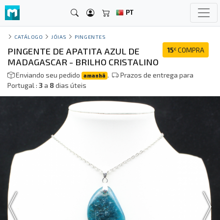
PT
CATÁLOGO
JÓIAS
PINGENTES
PINGENTE DE APATITA AZUL DE
15
COMPRA
€
MADAGASCAR - BRILHO CRISTALINO
Enviando seu pedido
.
Prazos de entrega para
amanhã
Portugal :
3
a
8
dias úteis