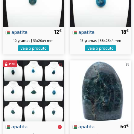
€
€
apatita
12
apatita
18
10 gramas | 31x20x4 mm
15 gramas | 38x25x4 mm
Veja o produto
Veja o produto
PRO
€
apatita
apatita
64