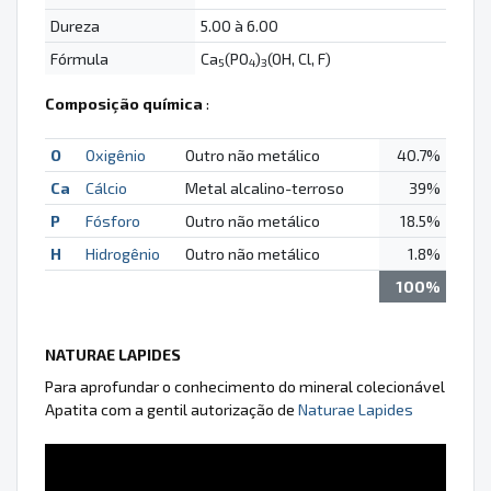
Dureza
5.00 à 6.00
Fórmula
Ca
(PO
)
(OH, Cl, F)
5
4
3
Composição química
:
O
Oxigênio
Outro não metálico
40.7%
Ca
Cálcio
Metal alcalino-terroso
39%
P
Fósforo
Outro não metálico
18.5%
H
Hidrogênio
Outro não metálico
1.8%
100%
NATURAE LAPIDES
Para aprofundar o conhecimento do mineral colecionável
Apatita com a gentil autorização de
Naturae Lapides