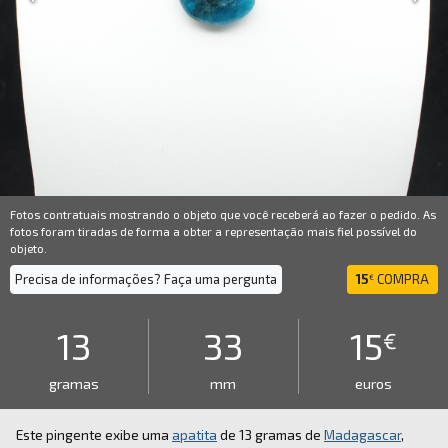
Fotos contratuais mostrando o objeto que você receberá ao fazer o pedido. As
fotos foram tiradas de forma a obter a representação mais fiel possível do
objeto.
Precisa de informações? Faça uma pergunta
15
COMPRA
€
13
33
15
€
gramas
mm
euros
Este pingente exibe uma
apatita
de 13 gramas de
Madagascar
,