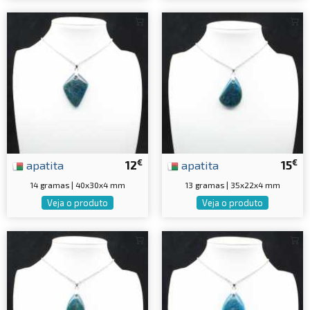
€
€
apatita
12
apatita
15
14 gramas | 40x30x4 mm
13 gramas | 35x22x4 mm
Veja o produto
Veja o produto