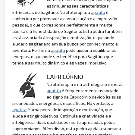
estimular essas características
intrínsecas de Sagitário. Na litoterapia, a
apatita
é
conhecida por promover a comunicação e a expressão
pessoal, o que corresponde perfeitamente à mente
aberta e à honestidade de Sagitário. Esta pedra também
está associada à inspiração e motivação, o que pode
ajudar o sagitariano em sua busca por conhecimento e
aventura. Por fim, a
apatita
pode ajudar a equilibrar as
energias, o que pode ser benéfico para Sagitário que
tende a ser muito dinâmico e às vezes impulsivo.
CAPRICÓRNIO
Na litoterapia e na astrologia, o mineral
apatita
é frequentemente associado
ao signo de Capricórnio devido às suas
propriedades energéticas específicas. Na verdade, a
apatita
é uma pedra de inspiração e motivação, que
ajuda a atingir objetivos. Estimula a criatividade e a
inteligência, duas qualidades muito apreciadas pelos
capricornianos. Além disso, esta pedra ajuda a superar a
rigidez e a tendência à autocrítica, traços de caráter