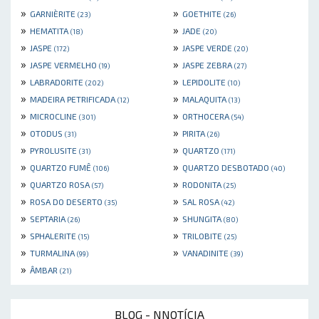
»
»
GARNIÈRITE
GOETHITE
(23)
(26)
»
»
HEMATITA
JADE
(18)
(20)
»
»
JASPE
JASPE VERDE
(172)
(20)
»
»
JASPE VERMELHO
JASPE ZEBRA
(19)
(27)
»
»
LABRADORITE
LEPIDOLITE
(202)
(10)
»
»
MADEIRA PETRIFICADA
MALAQUITA
(12)
(13)
»
»
MICROCLINE
ORTHOCERA
(301)
(54)
»
»
OTODUS
PIRITA
(31)
(26)
»
»
PYROLUSITE
QUARTZO
(31)
(171)
»
»
QUARTZO FUMÊ
QUARTZO DESBOTADO
(106)
(40)
»
»
QUARTZO ROSA
RODONITA
(57)
(25)
»
»
ROSA DO DESERTO
SAL ROSA
(35)
(42)
»
»
SEPTARIA
SHUNGITA
(26)
(80)
»
»
SPHALERITE
TRILOBITE
(15)
(25)
»
»
TURMALINA
VANADINITE
(99)
(39)
»
ÂMBAR
(21)
BLOG - NNOTÍCIA