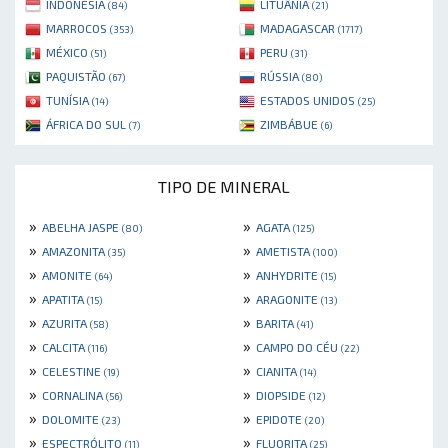
INDONÉSIA
LITUÂNIA
(84)
(21)
MARROCOS
MADAGASCAR
(353)
(1717)
MÉXICO
PERU
(51)
(31)
PAQUISTÃO
RÚSSIA
(67)
(80)
TUNÍSIA
ESTADOS UNIDOS
(14)
(25)
ÁFRICA DO SUL
ZIMBÁBUE
(7)
(6)
TIPO DE MINERAL
»
»
ABELHA JASPE
AGATA
(80)
(125)
»
»
AMAZONITA
AMETISTA
(35)
(100)
»
»
AMONITE
ANHYDRITE
(64)
(15)
»
»
APATITA
ARAGONITE
(15)
(13)
»
»
AZURITA
BARITA
(58)
(41)
»
»
CALCITA
CAMPO DO CÉU
(116)
(22)
»
»
CELESTINE
CIANITA
(19)
(14)
»
»
CORNALINA
DIOPSIDE
(56)
(12)
»
»
DOLOMITE
EPIDOTE
(23)
(20)
»
»
ESPECTRÓLITO
FLUORITA
(11)
(25)