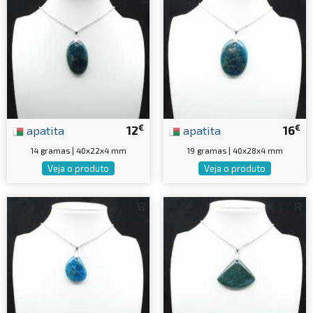
€
€
apatita
12
apatita
16
14 gramas | 40x22x4 mm
19 gramas | 40x28x4 mm
Veja o produto
Veja o produto