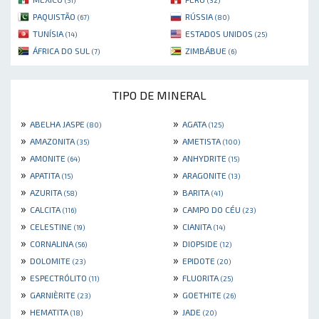
PAQUISTÃO
RÚSSIA
(67)
(80)
TUNÍSIA
ESTADOS UNIDOS
(14)
(25)
ÁFRICA DO SUL
ZIMBÁBUE
(7)
(6)
TIPO DE MINERAL
»
»
ABELHA JASPE
AGATA
(80)
(125)
»
»
AMAZONITA
AMETISTA
(35)
(100)
»
»
AMONITE
ANHYDRITE
(64)
(15)
»
»
APATITA
ARAGONITE
(15)
(13)
»
»
AZURITA
BARITA
(58)
(41)
»
»
CALCITA
CAMPO DO CÉU
(116)
(23)
»
»
CELESTINE
CIANITA
(19)
(14)
»
»
CORNALINA
DIOPSIDE
(56)
(12)
»
»
DOLOMITE
EPIDOTE
(23)
(20)
»
»
ESPECTRÓLITO
FLUORITA
(11)
(25)
»
»
GARNIÈRITE
GOETHITE
(23)
(26)
»
»
HEMATITA
JADE
(18)
(20)