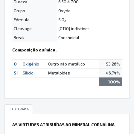
Dureza
6.50 à 7.00
Grupo
Oxyde
Fórmula
SiO
2
Cleavage
{0110} indistinct
Break
Conchoidal
Composição química
:
O
Oxigênio
Outro não metálico
53.26%
Si
Silício
Metalóides
46.74%
100%
LITOTERAPIA
AS VIRTUDES ATRIBUÍDAS AO MINERAL CORNALINA