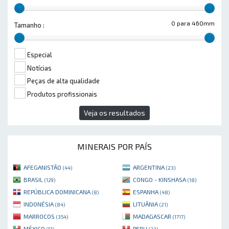
0 para 460mm
Tamanho :
Especial
Notícias
Peças de alta qualidade
Produtos profissionais
Veja os resultados
MINERAIS POR PAÍS
AFEGANISTÃO
ARGENTINA
(44)
(23)
BRASIL
CONGO - KINSHASA
(129)
(18)
REPÚBLICA DOMINICANA
ESPANHA
(8)
(48)
INDONÉSIA
LITUÂNIA
(84)
(21)
MARROCOS
MADAGASCAR
(354)
(1717)
MÉXICO
PERU
(51)
(32)