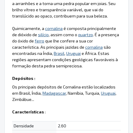
a arranhões e a torna uma pedra popular em joias. Seu
brilho vítreo e transparência variável, que vai do
translúcido ao opaco, contribuem para sua beleza.
Quimicamente, a
cornalina
é composta principalmente
de dióxido de
silício
, assim como o
quartzo
. É a presença
do óxido de
ferro
que lhe confere a sua cor
característica. As principais jazidas de
cornalina
são
encontradas na Índia,
Brasil
,
Uruguai
e África. Estas
regiões apresentam condições geológicas favoráveis à
formação desta pedra semipreciosa.
Depósitos :
Os principais depósitos de Cornalina estão localizados
em Brasil, Índia,
Madagascar
, Namíbia, Turquia,
Uruguai
,
Zimbábue...
Características
:
Densidade
2.60