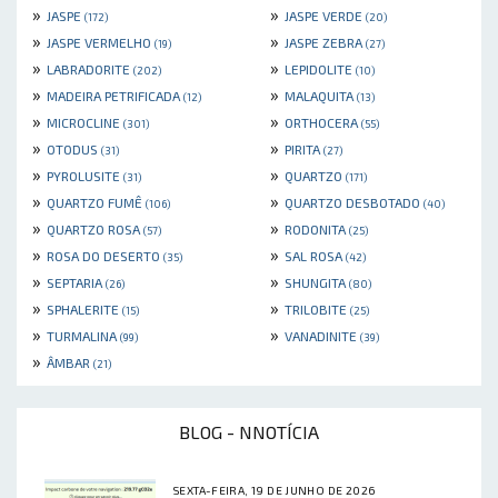
»
»
JASPE
JASPE VERDE
(172)
(20)
»
»
JASPE VERMELHO
JASPE ZEBRA
(19)
(27)
»
»
LABRADORITE
LEPIDOLITE
(202)
(10)
»
»
MADEIRA PETRIFICADA
MALAQUITA
(12)
(13)
»
»
MICROCLINE
ORTHOCERA
(301)
(55)
»
»
OTODUS
PIRITA
(31)
(27)
»
»
PYROLUSITE
QUARTZO
(31)
(171)
»
»
QUARTZO FUMÊ
QUARTZO DESBOTADO
(106)
(40)
»
»
QUARTZO ROSA
RODONITA
(57)
(25)
»
»
ROSA DO DESERTO
SAL ROSA
(35)
(42)
»
»
SEPTARIA
SHUNGITA
(26)
(80)
»
»
SPHALERITE
TRILOBITE
(15)
(25)
»
»
TURMALINA
VANADINITE
(99)
(39)
»
ÂMBAR
(21)
BLOG - NNOTÍCIA
SEXTA-FEIRA, 19 DE JUNHO DE 2026