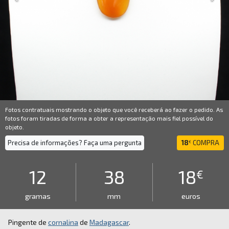
Fotos contratuais mostrando o objeto que você receberá ao fazer o pedido. As
fotos foram tiradas de forma a obter a representação mais fiel possível do
objeto.
Precisa de informações? Faça uma pergunta
18
COMPRA
€
12
38
18
€
gramas
mm
euros
Pingente de
cornalina
de
Madagascar
.