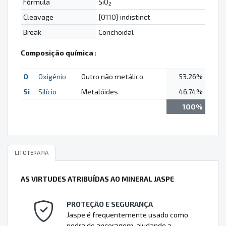
Fórmula
SiO
2
Cleavage
{0110} indistinct
Break
Conchoidal
Composição química
:
O
Oxigênio
Outro não metálico
53.26%
Si
Silício
Metalóides
46.74%
100%
LITOTERAPIA
AS VIRTUDES ATRIBUÍDAS AO MINERAL JASPE
PROTEÇÃO E SEGURANÇA
Jaspe é frequentemente usado como
pedra de ancoragem, ajudando a