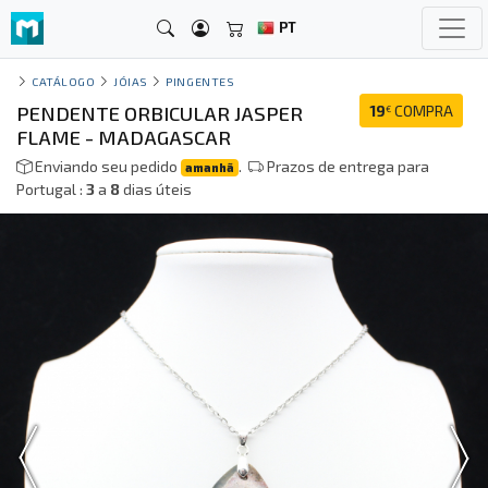
PT
CATÁLOGO
JÓIAS
PINGENTES
PENDENTE ORBICULAR JASPER
19
COMPRA
€
FLAME - MADAGASCAR
Enviando seu pedido
.
Prazos de entrega para
amanhã
Portugal :
3
a
8
dias úteis