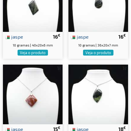
€
€
jaspe
16
jaspe
16
10 gramas | 40x20x6 mm
10 gramas | 36x20x7 mm
Veja o produto
Veja o produto
€
€
jaspe
15
jaspe
18