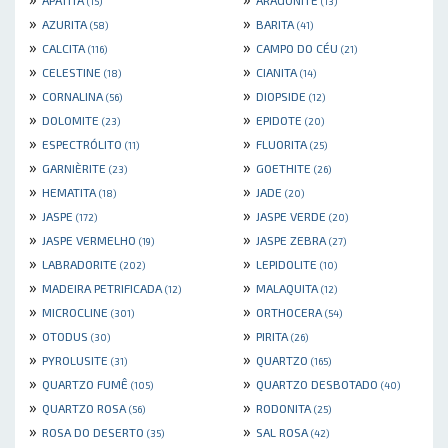
(15)
(13)
»
»
AZURITA
BARITA
(58)
(41)
»
»
CALCITA
CAMPO DO CÉU
(116)
(21)
»
»
CELESTINE
CIANITA
(18)
(14)
»
»
CORNALINA
DIOPSIDE
(56)
(12)
»
»
DOLOMITE
EPIDOTE
(23)
(20)
»
»
ESPECTRÓLITO
FLUORITA
(11)
(25)
»
»
GARNIÈRITE
GOETHITE
(23)
(26)
»
»
HEMATITA
JADE
(18)
(20)
»
»
JASPE
JASPE VERDE
(172)
(20)
»
»
JASPE VERMELHO
JASPE ZEBRA
(19)
(27)
»
»
LABRADORITE
LEPIDOLITE
(202)
(10)
»
»
MADEIRA PETRIFICADA
MALAQUITA
(12)
(12)
»
»
MICROCLINE
ORTHOCERA
(301)
(54)
»
»
OTODUS
PIRITA
(30)
(26)
»
»
PYROLUSITE
QUARTZO
(31)
(165)
»
»
QUARTZO FUMÊ
QUARTZO DESBOTADO
(105)
(40)
»
»
QUARTZO ROSA
RODONITA
(56)
(25)
»
»
ROSA DO DESERTO
SAL ROSA
(35)
(42)