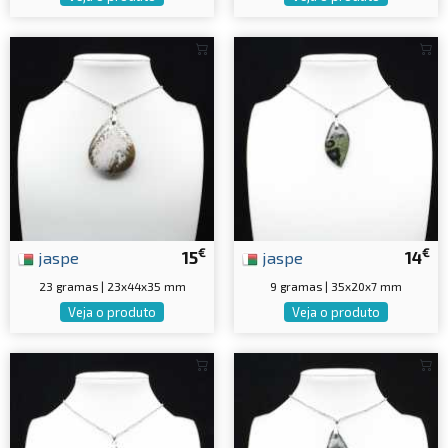
€
€
jaspe
15
jaspe
14
23 gramas | 23x44x35 mm
9 gramas | 35x20x7 mm
Veja o produto
Veja o produto