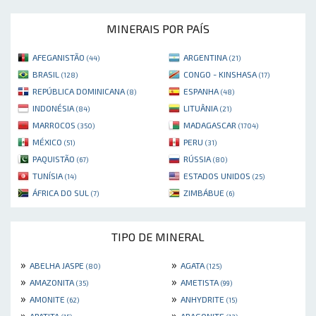
MINERAIS POR PAÍS
AFEGANISTÃO
ARGENTINA
(44)
(21)
BRASIL
CONGO - KINSHASA
(128)
(17)
REPÚBLICA DOMINICANA
ESPANHA
(8)
(48)
INDONÉSIA
LITUÂNIA
(84)
(21)
MARROCOS
MADAGASCAR
(350)
(1704)
MÉXICO
PERU
(51)
(31)
PAQUISTÃO
RÚSSIA
(67)
(80)
TUNÍSIA
ESTADOS UNIDOS
(14)
(25)
ÁFRICA DO SUL
ZIMBÁBUE
(7)
(6)
TIPO DE MINERAL
»
»
ABELHA JASPE
AGATA
(80)
(125)
»
»
AMAZONITA
AMETISTA
(35)
(99)
»
»
AMONITE
ANHYDRITE
(62)
(15)
»
»
APATITA
ARAGONITE