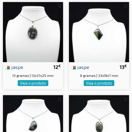
€
€
jaspe
12
jaspe
13
13 gramas | 13x37x25 mm
8 gramas | 33x18x7 mm
Veja o produto
Veja o produto