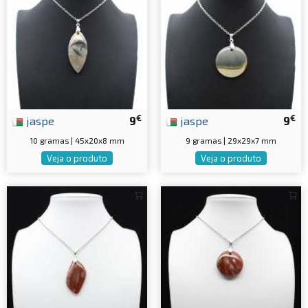
€
€
jaspe
9
jaspe
9
10 gramas | 45x20x8 mm
9 gramas | 29x29x7 mm
Veja o produto
Veja o produto