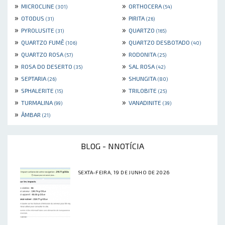
»
»
MICROCLINE
ORTHOCERA
(301)
(54)
»
»
OTODUS
PIRITA
(31)
(26)
»
»
PYROLUSITE
QUARTZO
(31)
(165)
»
»
QUARTZO FUMÊ
QUARTZO DESBOTADO
(106)
(40)
»
»
QUARTZO ROSA
RODONITA
(57)
(25)
»
»
ROSA DO DESERTO
SAL ROSA
(35)
(42)
»
»
SEPTARIA
SHUNGITA
(26)
(80)
»
»
SPHALERITE
TRILOBITE
(15)
(25)
»
»
TURMALINA
VANADINITE
(99)
(39)
»
ÂMBAR
(21)
BLOG - NNOTÍCIA
SEXTA-FEIRA, 19 DE JUNHO DE 2026