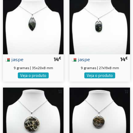
€
€
jaspe
14
jaspe
14
9 gramas | 35x20x8 mm
9 gramas | 27x19x8 mm
Veja o produto
Veja o produto