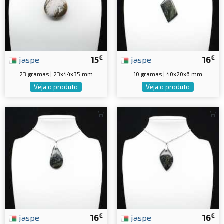
€
€
jaspe
15
jaspe
16
23 gramas | 23x44x35 mm
10 gramas | 40x20x6 mm
Veja o produto
Veja o produto
€
€
jaspe
16
jaspe
16