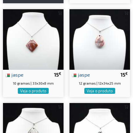
€
€
jaspe
15
jaspe
15
10 gramas | 33x30x8 mm
12 gramas | 12x34x25 mm
Veja o produto
Veja o produto