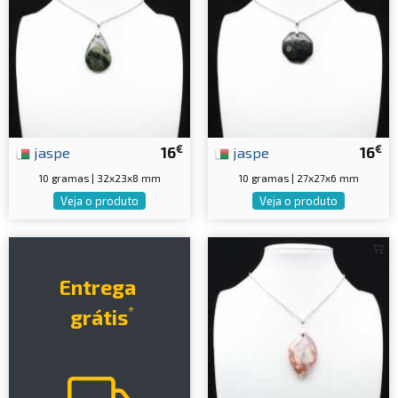
€
€
jaspe
16
jaspe
16
10 gramas | 32x23x8 mm
10 gramas | 27x27x6 mm
Veja o produto
Veja o produto
Entrega
*
grátis