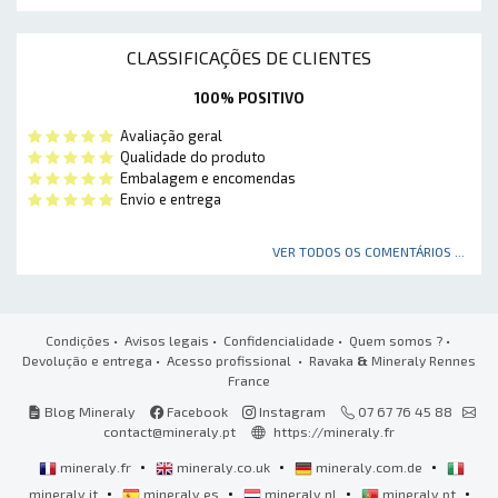
CLASSIFICAÇÕES DE CLIENTES
100% POSITIVO
Avaliação geral
Qualidade do produto
Embalagem e encomendas
Envio e entrega
VER TODOS OS COMENTÁRIOS ...
Condições
•
Avisos legais
•
Confidencialidade
•
Quem somos ?
•
Devolução e entrega
•
Acesso profissional
• Ravaka
&
Mineraly Rennes
France
Blog Mineraly
Facebook
Instagram
07 67 76 45 88
contact@mineraly.pt
https://mineraly.fr
•
•
•
mineraly.fr
mineraly.co.uk
mineraly.com.de
•
•
•
•
mineraly.it
mineraly.es
mineraly.nl
mineraly.pt