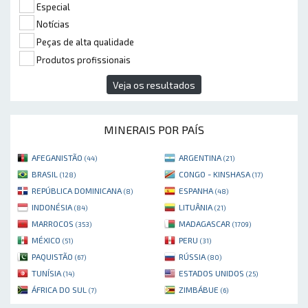
Especial
Notícias
Peças de alta qualidade
Produtos profissionais
Veja os resultados
MINERAIS POR PAÍS
AFEGANISTÃO
ARGENTINA
(44)
(21)
BRASIL
CONGO - KINSHASA
(128)
(17)
REPÚBLICA DOMINICANA
ESPANHA
(8)
(48)
INDONÉSIA
LITUÂNIA
(84)
(21)
MARROCOS
MADAGASCAR
(353)
(1709)
MÉXICO
PERU
(51)
(31)
PAQUISTÃO
RÚSSIA
(67)
(80)
TUNÍSIA
ESTADOS UNIDOS
(14)
(25)
ÁFRICA DO SUL
ZIMBÁBUE
(7)
(6)