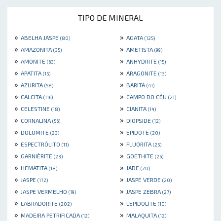
TIPO DE MINERAL
»
»
ABELHA JASPE
AGATA
(80)
(125)
»
»
AMAZONITA
AMETISTA
(35)
(99)
»
»
AMONITE
ANHYDRITE
(63)
(15)
»
»
APATITA
ARAGONITE
(15)
(13)
»
»
AZURITA
BARITA
(58)
(41)
»
»
CALCITA
CAMPO DO CÉU
(116)
(21)
»
»
CELESTINE
CIANITA
(18)
(14)
»
»
CORNALINA
DIOPSIDE
(56)
(12)
»
»
DOLOMITE
EPIDOTE
(23)
(20)
»
»
ESPECTRÓLITO
FLUORITA
(11)
(25)
»
»
GARNIÈRITE
GOETHITE
(23)
(26)
»
»
HEMATITA
JADE
(18)
(20)
»
»
JASPE
JASPE VERDE
(172)
(20)
»
»
JASPE VERMELHO
JASPE ZEBRA
(19)
(27)
»
»
LABRADORITE
LEPIDOLITE
(202)
(10)
»
»
MADEIRA PETRIFICADA
MALAQUITA
(12)
(12)