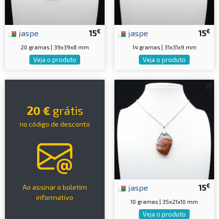
€
€
jaspe
15
jaspe
15
20 gramas | 39x39x8 mm
14 gramas | 31x31x9 mm
Veja o produto
Veja o produto
20 €
grátis
no código de desconto
€
jaspe
15
Ao assinar o boletim
informativo
10 gramas | 35x21x10 mm
Veja o produto