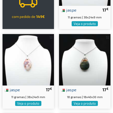
€
jaspe
17
com pedido de
149€
11 gramas | 38x24x9 mm
Veja o produto
€
€
jaspe
17
jaspe
17
11 gramas | 38x24x9 mm
18 gramas | 18x40x30 mm
Veja o produto
Veja o produto