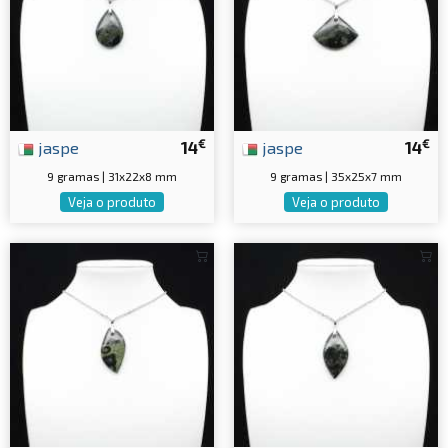
€
€
jaspe
14
jaspe
14
9 gramas | 31x22x8 mm
9 gramas | 35x25x7 mm
Veja o produto
Veja o produto