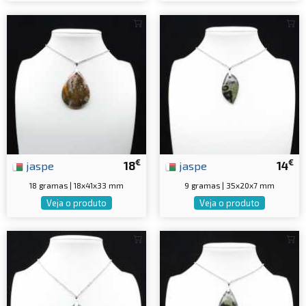
€
€
jaspe
18
jaspe
14
18 gramas | 18x41x33 mm
9 gramas | 35x20x7 mm
Veja o produto
Veja o produto