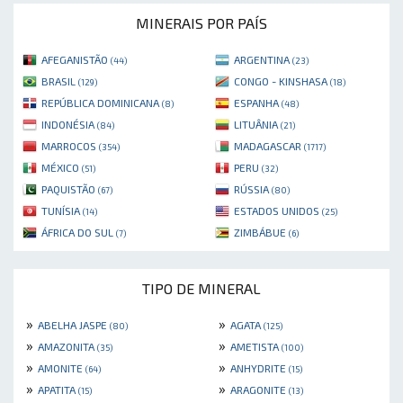
MINERAIS POR PAÍS
AFEGANISTÃO
ARGENTINA
(44)
(23)
BRASIL
CONGO - KINSHASA
(129)
(18)
REPÚBLICA DOMINICANA
ESPANHA
(8)
(48)
INDONÉSIA
LITUÂNIA
(84)
(21)
MARROCOS
MADAGASCAR
(354)
(1717)
MÉXICO
PERU
(51)
(32)
PAQUISTÃO
RÚSSIA
(67)
(80)
TUNÍSIA
ESTADOS UNIDOS
(14)
(25)
ÁFRICA DO SUL
ZIMBÁBUE
(7)
(6)
TIPO DE MINERAL
»
»
ABELHA JASPE
AGATA
(80)
(125)
»
»
AMAZONITA
AMETISTA
(35)
(100)
»
»
AMONITE
ANHYDRITE
(64)
(15)
»
»
APATITA
ARAGONITE
(15)
(13)