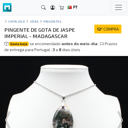
PT
CATÁLOGO
JÓIAS
PINGENTES
PINGENTE DE GOTA DE JASPE
12
COMPRA
€
IMPERIAL - MADAGASCAR
se encomendado
antes do meio-dia
.
Prazos
Envio hoje
de entrega para Portugal :
3
a
8
dias úteis