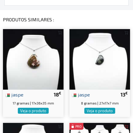
PRODUTOS SIMILARES :
€
€
jaspe
18
jaspe
13
17 gramas | 17x36x35 mm
8 gramas | 27x17x7 mm
Veja o produto
Veja o produto
PRO