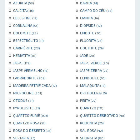
»
»
AZURITA
BARITA
(58)
(41)
»
»
CALCITA
CAMPO DO CÉU
(116)
(23)
»
»
CELESTINE
CIANITA
(19)
(14)
»
»
CORNALINA
DIOPSIDE
(56)
(12)
»
»
DOLOMITE
EPIDOTE
(23)
(20)
»
»
ESPECTRÓLITO
FLUORITA
(11)
(25)
»
»
GARNIÈRITE
GOETHITE
(23)
(26)
»
»
HEMATITA
JADE
(18)
(20)
»
»
JASPE
JASPE VERDE
(172)
(20)
»
»
JASPE VERMELHO
JASPE ZEBRA
(19)
(27)
»
»
LABRADORITE
LEPIDOLITE
(202)
(10)
»
»
MADEIRA PETRIFICADA
MALAQUITA
(12)
(13)
»
»
MICROCLINE
ORTHOCERA
(301)
(55)
»
»
OTODUS
PIRITA
(31)
(27)
»
»
PYROLUSITE
QUARTZO
(31)
(171)
»
»
QUARTZO FUMÊ
QUARTZO DESBOTADO
(106)
(40)
»
»
QUARTZO ROSA
RODONITA
(57)
(25)
»
»
ROSA DO DESERTO
SAL ROSA
(35)
(42)
»
»
SEPTARIA
SHUNGITA
(26)
(80)