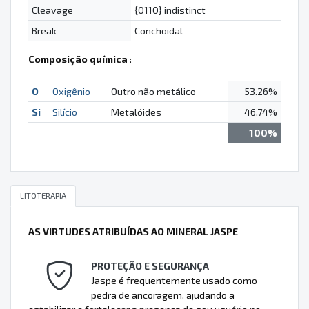
Cleavage
{0110} indistinct
Break
Conchoidal
Composição química
:
O
Oxigênio
Outro não metálico
53.26%
Si
Silício
Metalóides
46.74%
100%
LITOTERAPIA
AS VIRTUDES ATRIBUÍDAS AO MINERAL JASPE
PROTEÇÃO E SEGURANÇA
Jaspe é frequentemente usado como
pedra de ancoragem, ajudando a