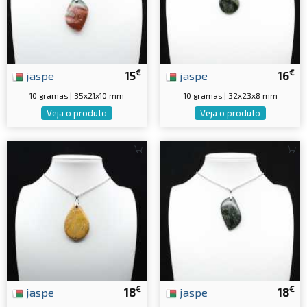
€
€
jaspe
15
jaspe
16
10 gramas | 35x21x10 mm
10 gramas | 32x23x8 mm
Veja o produto
Veja o produto
€
€
jaspe
18
jaspe
18