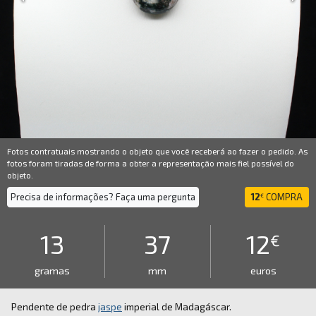
Fotos contratuais mostrando o objeto que você receberá ao fazer o pedido. As
fotos foram tiradas de forma a obter a representação mais fiel possível do
objeto.
Precisa de informações? Faça uma pergunta
12
COMPRA
€
13
37
12
€
gramas
mm
euros
Pendente de pedra
jaspe
imperial de Madagáscar.