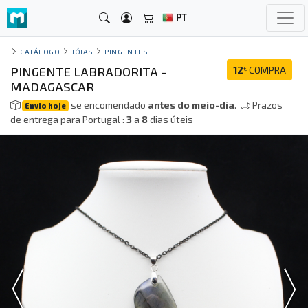
PT
CATÁLOGO
JÓIAS
PINGENTES
PINGENTE LABRADORITA -
12
COMPRA
€
MADAGASCAR
se encomendado
antes do meio-dia
.
Prazos
Envio hoje
de entrega para Portugal :
3
a
8
dias úteis