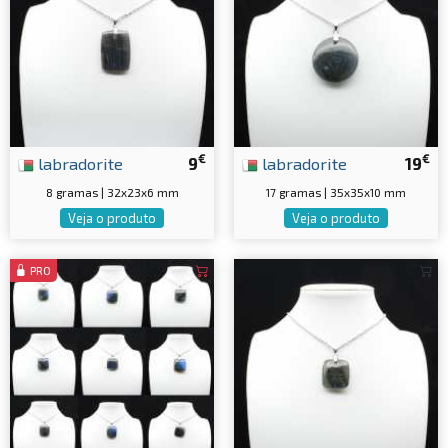
€
€
labradorite
9
labradorite
19
8 gramas | 32x23x6 mm
17 gramas | 35x35x10 mm
Veja o produto
Veja o produto
PRO