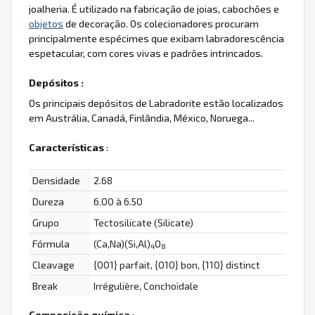
joalheria. É utilizado na fabricação de joias, cabochões e
objetos
de decoração. Os colecionadores procuram
principalmente espécimes que exibam labradorescência
espetacular, com cores vivas e padrões intrincados.
Depósitos :
Os principais depósitos de Labradorite estão localizados
em Austrália, Canadá, Finlândia, México, Noruega...
Características
:
Densidade
2.68
Dureza
6.00 à 6.50
Grupo
Tectosilicate (Silicate)
Fórmula
(Ca,Na)(Si,Al)
O
4
8
Cleavage
{001} parfait, {010} bon, {110} distinct
Break
Irrégulière, Conchoïdale
Composição química
: