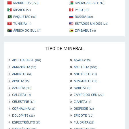
MARROCOS
MADAGASCAR
(353)
(1717)
MÉXICO
PERU
(51)
(31)
PAQUISTÃO
RÚSSIA
(67)
(80)
TUNÍSIA
ESTADOS UNIDOS
(14)
(25)
ÁFRICA DO SUL
ZIMBÁBUE
(7)
(6)
TIPO DE MINERAL
»
»
ABELHA JASPE
AGATA
(80)
(125)
»
»
AMAZONITA
AMETISTA
(35)
(100)
»
»
AMONITE
ANHYDRITE
(64)
(15)
»
»
APATITA
ARAGONITE
(15)
(13)
»
»
AZURITA
BARITA
(58)
(41)
»
»
CALCITA
CAMPO DO CÉU
(116)
(22)
»
»
CELESTINE
CIANITA
(19)
(14)
»
»
CORNALINA
DIOPSIDE
(56)
(12)
»
»
DOLOMITE
EPIDOTE
(23)
(20)
»
»
ESPECTRÓLITO
FLUORITA
(11)
(25)
»
»
GARNIÈRITE
GOETHITE