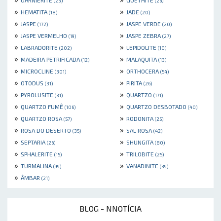
(23)
(26)
»
»
HEMATITA
JADE
(18)
(20)
»
»
JASPE
JASPE VERDE
(172)
(20)
»
»
JASPE VERMELHO
JASPE ZEBRA
(19)
(27)
»
»
LABRADORITE
LEPIDOLITE
(202)
(10)
»
»
MADEIRA PETRIFICADA
MALAQUITA
(12)
(13)
»
»
MICROCLINE
ORTHOCERA
(301)
(54)
»
»
OTODUS
PIRITA
(31)
(26)
»
»
PYROLUSITE
QUARTZO
(31)
(171)
»
»
QUARTZO FUMÊ
QUARTZO DESBOTADO
(106)
(40)
»
»
QUARTZO ROSA
RODONITA
(57)
(25)
»
»
ROSA DO DESERTO
SAL ROSA
(35)
(42)
»
»
SEPTARIA
SHUNGITA
(26)
(80)
»
»
SPHALERITE
TRILOBITE
(15)
(25)
»
»
TURMALINA
VANADINITE
(99)
(39)
»
ÂMBAR
(21)
BLOG - NNOTÍCIA