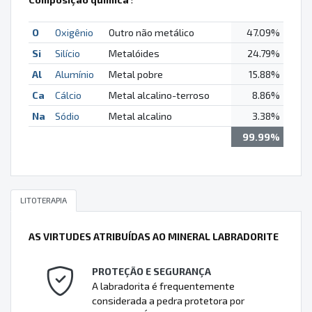
O
Oxigênio
Outro não metálico
47.09%
Si
Silício
Metalóides
24.79%
Al
Alumínio
Metal pobre
15.88%
Ca
Cálcio
Metal alcalino-terroso
8.86%
Na
Sódio
Metal alcalino
3.38%
99.99%
LITOTERAPIA
AS VIRTUDES ATRIBUÍDAS AO MINERAL LABRADORITE
PROTEÇÃO E SEGURANÇA
A labradorita é frequentemente
considerada a pedra protetora por