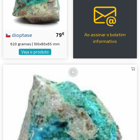
€
dioptase
79
Ao assinar o boletim
informativo
620 gramas | 100x80x65 mm
Veja o produto