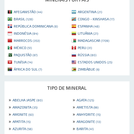
AFEGANISTÃO
ARGENTINA
(44)
(21)
BRASIL
CONGO - KINSHASA
(128)
(17)
REPÚBLICA DOMINICANA
ESPANHA
(8)
(48)
INDONÉSIA
LITUÂNIA
(84)
(21)
MARROCOS
MADAGASCAR
(353)
(1709)
MÉXICO
PERU
(51)
(31)
PAQUISTÃO
RÚSSIA
(67)
(80)
TUNÍSIA
ESTADOS UNIDOS
(14)
(25)
ÁFRICA DO SUL
ZIMBÁBUE
(7)
(6)
TIPO DE MINERAL
»
»
ABELHA JASPE
AGATA
(80)
(125)
»
»
AMAZONITA
AMETISTA
(35)
(99)
»
»
AMONITE
ANHYDRITE
(63)
(15)
»
»
APATITA
ARAGONITE
(15)
(13)
»
»
AZURITA
BARITA
(58)
(41)