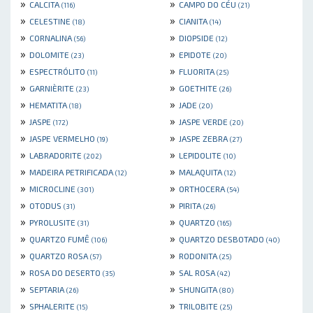
»
»
CALCITA
CAMPO DO CÉU
(116)
(21)
»
»
CELESTINE
CIANITA
(18)
(14)
»
»
CORNALINA
DIOPSIDE
(56)
(12)
»
»
DOLOMITE
EPIDOTE
(23)
(20)
»
»
ESPECTRÓLITO
FLUORITA
(11)
(25)
»
»
GARNIÈRITE
GOETHITE
(23)
(26)
»
»
HEMATITA
JADE
(18)
(20)
»
»
JASPE
JASPE VERDE
(172)
(20)
»
»
JASPE VERMELHO
JASPE ZEBRA
(19)
(27)
»
»
LABRADORITE
LEPIDOLITE
(202)
(10)
»
»
MADEIRA PETRIFICADA
MALAQUITA
(12)
(12)
»
»
MICROCLINE
ORTHOCERA
(301)
(54)
»
»
OTODUS
PIRITA
(31)
(26)
»
»
PYROLUSITE
QUARTZO
(31)
(165)
»
»
QUARTZO FUMÊ
QUARTZO DESBOTADO
(106)
(40)
»
»
QUARTZO ROSA
RODONITA
(57)
(25)
»
»
ROSA DO DESERTO
SAL ROSA
(35)
(42)
»
»
SEPTARIA
SHUNGITA
(26)
(80)
»
»
SPHALERITE
TRILOBITE
(15)
(25)