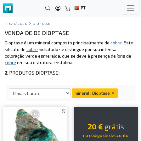
PT
CATÁLOGO
DIOPTASE
VENDA DE DE DIOPTASE
Dioptase é um mineral composto principalmente de
cobre
. Este
silicato de
cobre
hidratado se distingue por sua intensa
coloração verde esmeralda, que se deve à presença de íons de
cobre
em sua estrutura cristalina.
2
PRODUTOS DIOPTASE :
mineral : Dioptase
20 €
grátis
no código de desconto