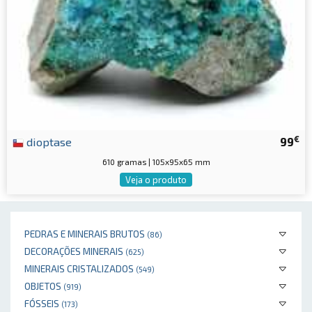
€
dioptase
99
610 gramas | 105x95x65 mm
Veja o produto
PEDRAS E MINERAIS BRUTOS
(86)
DECORAÇÕES MINERAIS
(625)
MINERAIS CRISTALIZADOS
(549)
OBJETOS
(919)
FÓSSEIS
(173)