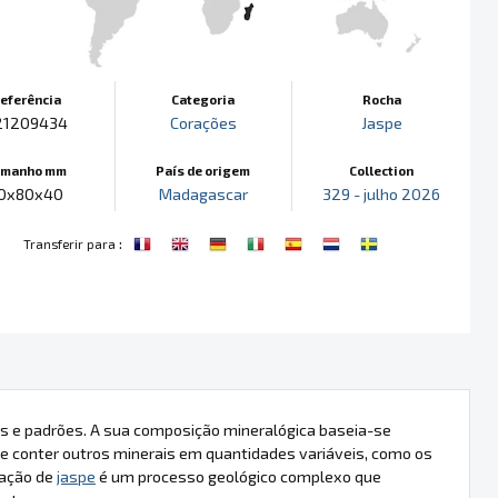
eferência
Categoria
Rocha
21209434
Corações
Jaspe
amanho mm
País de origem
Collection
0x80x40
Madagascar
329 - julho 2026
:
Transferir para
s e padrões. A sua composição mineralógica baseia-se
 conter outros minerais em quantidades variáveis, como os
mação de
jaspe
é um processo geológico complexo que