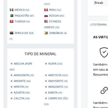
Break
(1717)
MÉXICO
PERU
(51)
(32)
PAQUISTÃO
RÚSSIA
(67)
(80)
TUNÍSIA
ESTADOS
(14)
LITOTERAPIA
UNIDOS
(25)
ÁFRICA DO SUL
ZIMBÁBUE
(6)
AS VIRT
(7)
TIPO DE MINERAL
»
»
ABELHA JASPE
AGATA
também es
(125)
em seu am
(80)
Resumindo
»
»
AMAZONITA
AMETISTA
(35)
(100)
»
»
AMONITE
ANHYDRITE
(64)
(15)
»
»
APATITA
ARAGONITE
(15)
(13)
»
»
AZURITA
BARITA
(58)
(41)
»
»
CALCITA
CAMPO DO CÉU
(116)
também é 
(23)
Resumin