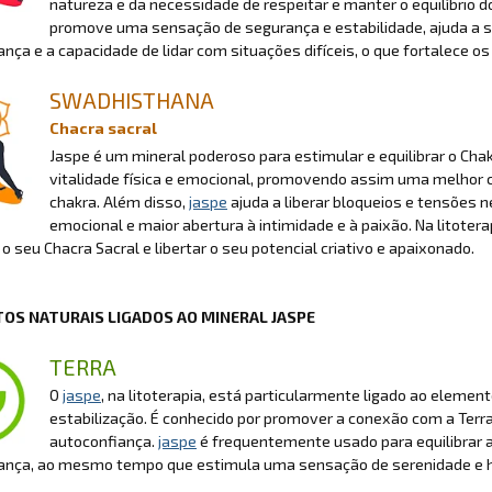
natureza e da necessidade de respeitar e manter o equilíbrio 
promove uma sensação de segurança e estabilidade, ajuda a s
nça e a capacidade de lidar com situações difíceis, o que fortalece 
SWADHISTHANA
Chacra sacral
Jaspe é um mineral poderoso para estimular e equilibrar o Chakr
vitalidade física e emocional, promovendo assim uma melhor c
chakra. Além disso,
jaspe
ajuda a liberar bloqueios e tensões 
emocional e maior abertura à intimidade e à paixão. Na litotera
r o seu Chacra Sacral e libertar o seu potencial criativo e apaixonado.
OS NATURAIS LIGADOS AO MINERAL JASPE
TERRA
O
jaspe
, na litoterapia, está particularmente ligado ao eleme
estabilização. É conhecido por promover a conexão com a Terra
autoconfiança.
jaspe
é frequentemente usado para equilibrar a
ança, ao mesmo tempo que estimula uma sensação de serenidade e h