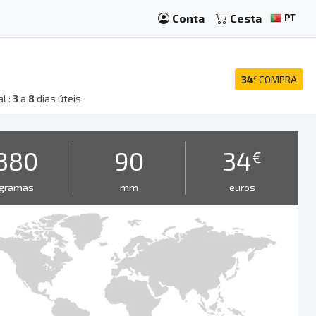
Conta
Cesta
PT
34
COMPRA
€
l :
3
a
8
dias úteis
380
90
34
€
gramas
mm
euros