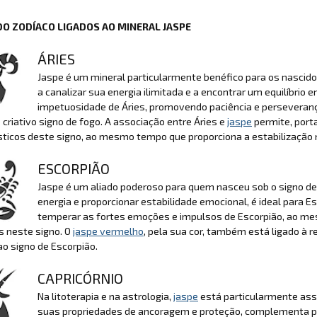
DO ZODÍACO LIGADOS AO MINERAL JASPE
ÁRIES
Jaspe é um mineral particularmente benéfico para os nascido
a canalizar sua energia ilimitada e a encontrar um equilíbrio 
impetuosidade de Áries, promovendo paciência e perseverança
 criativo signo de fogo. A associação entre Áries e
jaspe
permite, port
sticos deste signo, ao mesmo tempo que proporciona a estabilização 
ESCORPIÃO
Jaspe é um aliado poderoso para quem nasceu sob o signo de 
energia e proporcionar estabilidade emocional, é ideal para E
temperar as fortes emoções e impulsos de Escorpião, ao me
s neste signo. O
jaspe vermelho
, pela sua cor, também está ligado à
ao signo de Escorpião.
CAPRICÓRNIO
Na litoterapia e na astrologia,
jaspe
está particularmente asso
suas propriedades de ancoragem e proteção, complementa per