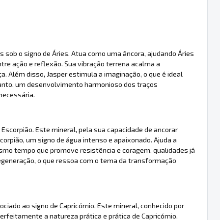
s sob o signo de Áries. Atua como uma âncora, ajudando Áries
entre ação e reflexão. Sua vibração terrena acalma a
. Além disso, Jasper estimula a imaginação, o que é ideal
anto, um desenvolvimento harmonioso dos traços
necessária.
Escorpião. Este mineral, pela sua capacidade de ancorar
scorpião, um signo de água intenso e apaixonado. Ajuda a
smo tempo que promove resistência e coragem, qualidades já
 regeneração, o que ressoa com o tema da transformação
ciado ao signo de Capricórnio. Este mineral, conhecido por
feitamente a natureza prática e prática de Capricórnio.