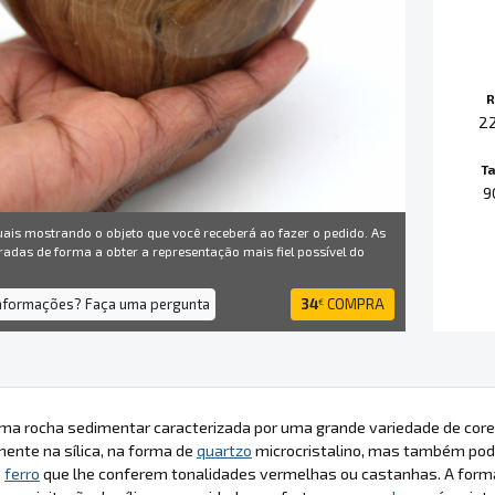
R
2
T
9
uais mostrando o objeto que você receberá ao fazer o pedido. As
radas de forma a obter a representação mais fiel possível do
informações? Faça uma pergunta
34
COMPRA
€
uma rocha sedimentar caracterizada por uma grande variedade de core
mente na sílica, na forma de
quartzo
microcristalino, mas também pode
e
ferro
que lhe conferem tonalidades vermelhas ou castanhas. A for