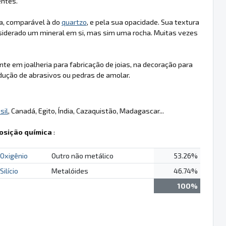
entes.
a, comparável à do
quartzo
, e pela sua opacidade. Sua textura
siderado um mineral em si, mas sim uma rocha. Muitas vezes
te em joalheria para fabricação de joias, na decoração para
odução de abrasivos ou pedras de amolar.
sil
, Canadá, Egito, Índia, Cazaquistão, Madagascar...
sição química
:
Oxigênio
Outro não metálico
53.26%
Silício
Metalóides
46.74%
100%