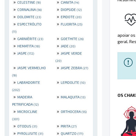
»
»
CELESTINE
CIANITA
(19)
(14)
»
»
CORNALINA
DIOPSIDE
(56)
(12)
»
»
DOLOMITE
EPIDOTE
(23)
(20)
»
»
ESPECTRÓLITO
FLUORITA
(25)
(11)
apoiar os
»
»
GARNIÈRITE
GOETHITE
(23)
(26)
geral. Re
»
»
HEMATITA
JADE
(18)
(20)
»
»
JASPE
JASPE VERDE
(172)
(20)
»
»
JASPE VERMELHO
JASPE ZEBRA
(27)
(19)
»
»
LABRADORITE
LEPIDOLITE
(10)
(202)
OS CHAK
»
»
MADEIRA
MALAQUITA
(13)
PETRIFICADA
(12)
»
»
MICROCLINE
ORTHOCERA
(55)
(301)
»
»
OTODUS
PIRITA
(31)
(27)
»
»
PYROLUSITE
QUARTZO
(31)
(171)