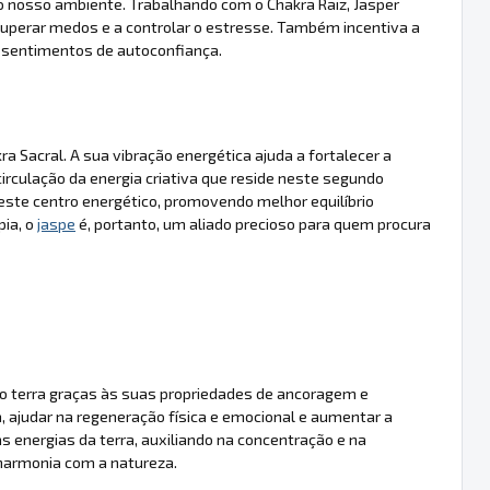
do nosso ambiente. Trabalhando com o Chakra Raiz, Jasper
uperar medos e a controlar o estresse. Também incentiva a
os sentimentos de autoconfiança.
a Sacral. A sua vibração energética ajuda a fortalecer a
irculação da energia criativa que reside neste segundo
neste centro energético, promovendo melhor equilíbrio
pia, o
jaspe
é, portanto, um aliado precioso para quem procura
nto terra graças às suas propriedades de ancoragem e
, ajudar na regeneração física e emocional e aumentar a
s energias da terra, auxiliando na concentração e na
armonia com a natureza.