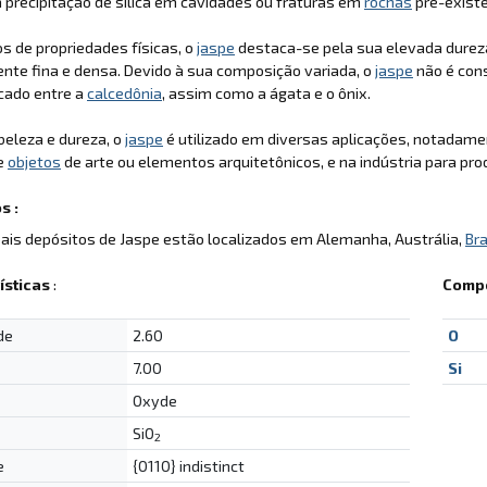
 precipitação de sílica em cavidades ou fraturas em
rochas
pré-exist
 de propriedades físicas, o
jaspe
destaca-se pela sua elevada durez
nte fina e densa. Devido à sua composição variada, o
jaspe
não é con
icado entre a
calcedônia
, assim como a ágata e o ônix.
beleza e dureza, o
jaspe
é utilizado em diversas aplicações, notadamen
de
objetos
de arte ou elementos arquitetônicos, e na indústria para pr
s :
pais depósitos de Jaspe estão localizados em Alemanha, Austrália,
Bra
ísticas
:
Compo
de
2.60
O
7.00
Si
Oxyde
SiO
2
e
{0110} indistinct