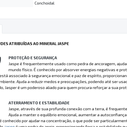
Conchoidal
UDES ATRIBUÍDAS AO MINERAL JASPE
PROTEÇÃO E SEGURANÇA
Jaspe é frequentemente usado como pedra de ancoragem, ajudando
mundo físico. É conhecido por absorver energias negativas e prote
tá associado à segurança emocional e paz de espírito, proporcionan
biente. Ajuda a reduzir medos e preocupações, podendo até ser usado
, Jasper é um poderoso aliado para quem procura reforçar a sua prot
ATERRAMENTO E ESTABILIDADE
Jaspe, através de sua profunda conexão com a terra, é frequentem
Ajuda a manter o equilíbrio emocional, aumentar a autoconfianç
conhecido por ajudar na concentração, o que pode ser particularment
do,
jaspe
é uma pedra de apoio, proporcionando força e estabilidade 