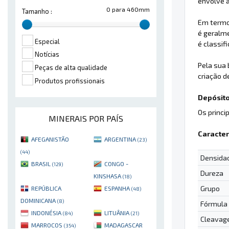
envolve a
0 para 460mm
Tamanho :
Em termos
é geralme
Especial
é classif
Notícias
Pela sua 
Peças de alta qualidade
criação 
Produtos profissionais
Depósito
Os princi
MINERAIS POR PAÍS
Caracter
AFEGANISTÃO
ARGENTINA
(23)
(44)
Densida
BRASIL
CONGO -
(129)
Dureza
KINSHASA
(18)
Grupo
REPÚBLICA
ESPANHA
(48)
DOMINICANA
(8)
Fórmula
INDONÉSIA
LITUÂNIA
(84)
(21)
Cleavag
MARROCOS
MADAGASCAR
(354)