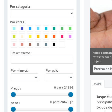
Por categoria :
Por cores :
Fotos contrat
Em um termo :
fotos foram ti
objeto.
Precisa de 
Por mineral :
Por país :
JASPE
0 para 2499€
Preço :
Jaspe é 
principal
0 para 24620gr.
peso :
óxidos d