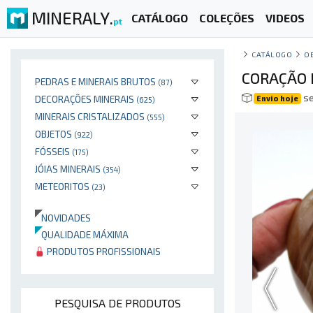
MINERALY.
CATÁLOGO
COLEÇÕES
VIDEOS
pt
CATÁLOGO
O
CORAÇÃO 
PEDRAS E MINERAIS BRUTOS
(87)
se
DECORAÇÕES MINERAIS
Envio hoje
(625)
MINERAIS CRISTALIZADOS
(555)
OBJETOS
(922)
FÓSSEIS
(175)
JÓIAS MINERAIS
(354)
METEORITOS
(23)
NOVIDADES
QUALIDADE MÁXIMA
PRODUTOS PROFISSIONAIS
PESQUISA DE PRODUTOS